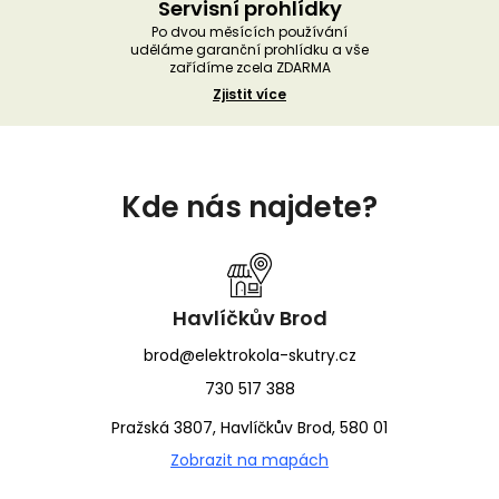
Servisní prohlídky
Po dvou měsících používání
uděláme garanční prohlídku a vše
zařídíme zcela ZDARMA
Zjistit více
Z
á
Kde nás najdete?
p
a
t
í
Havlíčkův Brod
brod@elektrokola-skutry.cz
730 517 388
Pražská 3807, Havlíčkův Brod, 580 01
Zobrazit na mapách