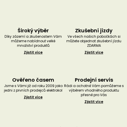
Široký výběr
Zkušební jízdy
Díky zázemí a zkušenostem Vám
Ve všech našich pobočkách si
můžeme nabídnout velké
můžete objednat zkušební jízdu
množství produktů
ZDARMA
Zjistit více
Zjistit více
Ověřeno časem
Prodejní servis
Jsme s Vámi již od roku 2009 jako
Rádi a ochotně Vám pomůžeme s
jedni z prvních prodejců elektrokol
výběrem vhodného produktu
přesně pro Vás
Zjistit více
Zjistit více