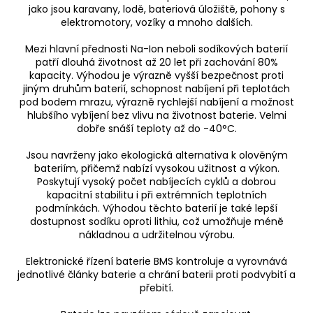
jako jsou karavany, lodě, bateriová úložiště, pohony s
elektromotory, vozíky a mnoho dalších.
Mezi hlavní přednosti Na-Ion neboli sodíkových baterií
patří dlouhá životnost až 20 let při zachování 80%
kapacity. Výhodou je výrazně vyšší bezpečnost proti
jiným druhům baterií, schopnost nabíjení při teplotách
pod bodem mrazu, výrazně rychlejší nabíjení a možnost
hlubšího vybíjení bez vlivu na životnost baterie. Velmi
dobře snáší teploty až do -40°C.
Jsou navrženy jako ekologická alternativa k olověným
bateriím, přičemž nabízí vysokou užitnost a výkon.
Poskytují vysoký počet nabíjecích cyklů a dobrou
kapacitní stabilitu i při extrémních teplotních
podmínkách. Výhodou těchto baterií je také lepší
dostupnost sodíku oproti lithiu, což umožňuje méně
nákladnou a udržitelnou výrobu.
Elektronické řízení baterie BMS kontroluje a vyrovnává
jednotlivé články baterie a chrání baterii proti podvybití a
přebití.