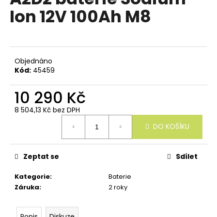
e
je
Ion 12V 100Ah M8
n
0,0
z
a
5
j
hvězdiček.
í
Objednáno
t
Kód:
45459
?
10 290 Kč
8 504,13 Kč bez DPH
Měrná
DO KOŠÍKU
cena:
HLEDAT
Zeptat se
Sdílet
D
Kategorie
:
Baterie
o
Záruka
:
2 roky
p
o
r
Popis
Diskuze