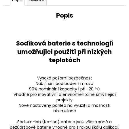
u
č
u
Popis
j
e
m
e
Sodíková baterie s technologií
umožňující použití při nízkých
teplotách
Vysoká požární bezpečnost
Nabíjí se i pod bodem mrazu
90% nominální kapacity i při -20 °C
Vhodné pro inovativní a enviromentálně smýšlející
projekty
Nově nastavený pohled na využití a možnosti
akumulace
Sodium-Ion (Na-Ion) baterie jsou všestranné a
bezúdržbové baterie vhodné pro širokou škálu aplikací,