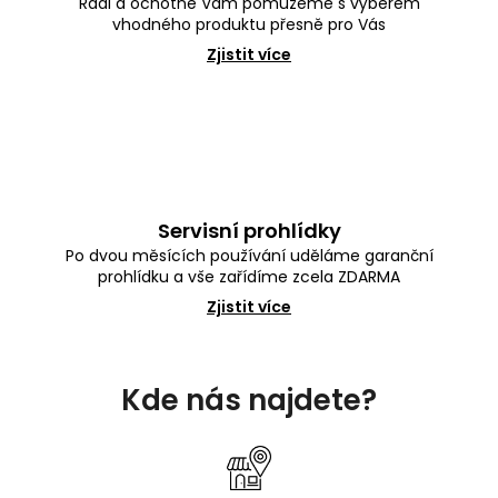
Rádi a ochotně Vám pomůžeme s výběrem
vhodného produktu přesně pro Vás
Zjistit více
Servisní prohlídky
Po dvou měsících používání uděláme garanční
prohlídku a vše zařídíme zcela ZDARMA
Zjistit více
Z
á
Kde nás najdete?
p
a
t