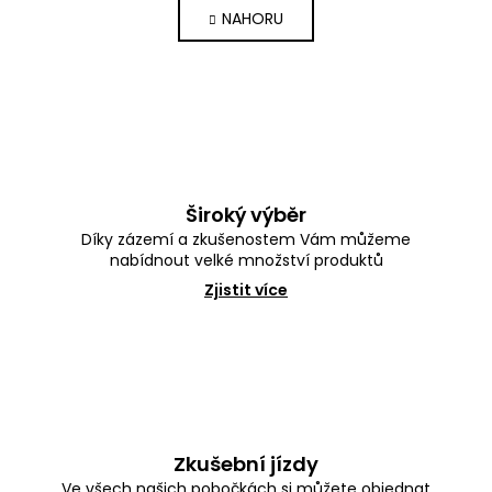
á
l
NAHORU
n
á
k
d
o
a
v
c
á
í
n
p
í
r
v
k
Široký výběr
y
Díky zázemí a zkušenostem Vám můžeme
v
nabídnout velké množství produktů
ý
p
Zjistit více
i
s
u
Zkušební jízdy
Ve všech našich pobočkách si můžete objednat