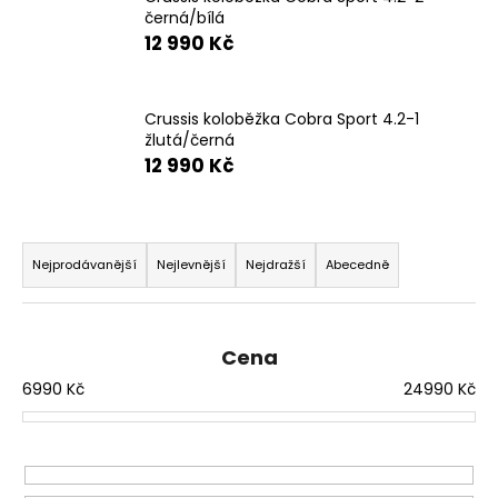
e
černá/bílá
n
12 990 Kč
a
j
í
Crussis koloběžka Cobra Sport 4.2-1
žlutá/černá
t
12 990 Kč
?
Ř
a
Nejprodávanější
Nejlevnější
Nejdražší
Abecedně
z
HLEDAT
e
Cena
n
í
6990
Kč
24990
Kč
D
o
p
p
r
o
r
o