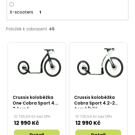
X-scooters
1
Položek k zobrazení:
46
V
ý
p
i
s
p
r
Crussis koloběžka
Crussis koloběžka
o
One Cobra Sport 4.2-
Cobra Sport 4.2-2
3 černá
černá/bílá
d
10 735,54 Kč bez DPH
10 735,54 Kč bez DPH
u
12 990 Kč
12 990 Kč
k