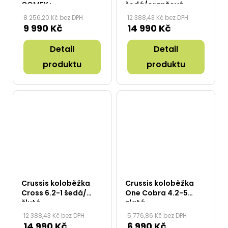
COMFY+
šedá/oranžová
8 256,20 Kč bez DPH
12 388,43 Kč bez DPH
9 990 Kč
14 990 Kč
Detail
Detail
produktu
produktu
Crussis koloběžka
Crussis koloběžka
Cross 6.2-1 šedá/
One Cobra 4.2-5
žlutá
zlatá
12 388,43 Kč bez DPH
5 776,86 Kč bez DPH
14 990 Kč
6 990 Kč