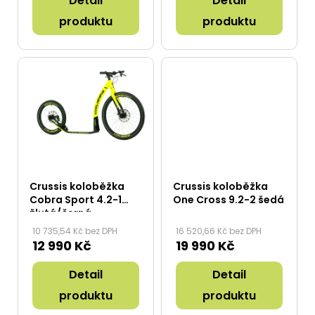
Detail
Detail
t
ů
produktu
produktu
Crussis koloběžka
Crussis koloběžka
Cobra Sport 4.2-1
One Cross 9.2-2 šedá
žlutá/černá
10 735,54 Kč bez DPH
16 520,66 Kč bez DPH
12 990 Kč
19 990 Kč
Detail
Detail
produktu
produktu