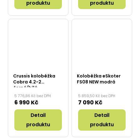
produktu
produktu
Crussis koloběžka
Koloběžka eSkoter
Cobra 4.2-2
FS08 NEW modrá
černá/bílá
5 776,86 Kč bez DPH
5 859,50 Kč bez DPH
6 990 Kč
7 090 Kč
Detail
Detail
produktu
produktu