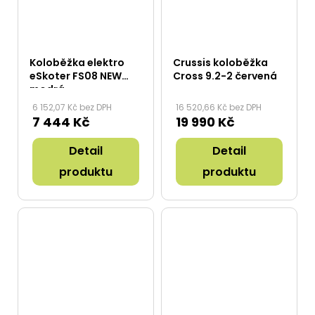
Koloběžka elektro
Crussis koloběžka
eSkoter FS08 NEW
Cross 9.2-2 červená
modrá
6 152,07 Kč bez DPH
16 520,66 Kč bez DPH
7 444 Kč
19 990 Kč
Detail
Detail
produktu
produktu