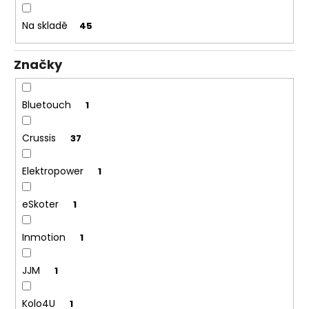
u
d
č
Na skladě
45
u
u
j
k
e
Značky
m
t
e
ů
Bluetouch
1
Crussis
37
Elektropower
1
eSkoter
1
Inmotion
1
JJM
1
Kolo4U
1