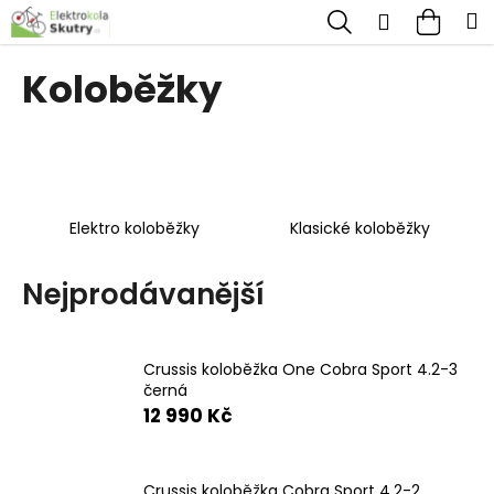
K
Přejít
Hledat
Nákup
M
Přihlášen
na
o
obsah
Zpět
Zpět
košík
š
Koloběžky
í
C
k
o
p
o
Elektro koloběžky
Klasické koloběžky
t
ř
Nejprodávanější
e
b
u
Crussis koloběžka One Cobra Sport 4.2-3
černá
j
12 990 Kč
e
t
Crussis koloběžka Cobra Sport 4.2-2