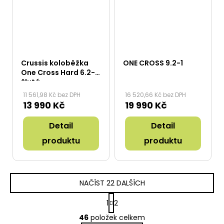
Crussis koloběžka
ONE CROSS 9.2-1
One Cross Hard 6.2-1
žlutá
11 561,98 Kč bez DPH
16 520,66 Kč bez DPH
13 990 Kč
19 990 Kč
Detail
Detail
produktu
produktu
NAČÍST 22 DALŠÍCH
S
1
2
t
O
r
46
položek celkem
v