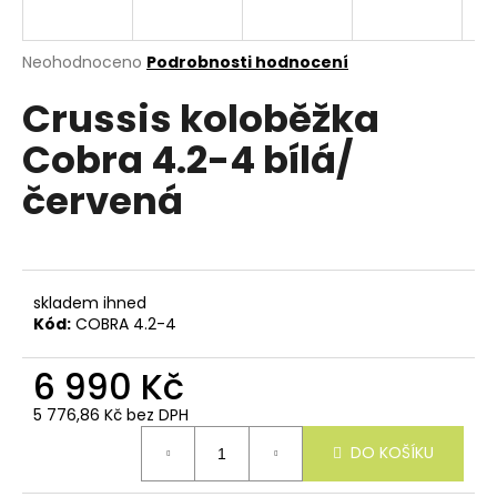
e
n
a
Průměrné
Neohodnoceno
Podrobnosti hodnocení
hodnocení
j
Crussis koloběžka
produktu
í
je
Cobra 4.2-4 bílá/
0,0
t
z
?
červená
5
hvězdiček.
skladem ihned
HLEDAT
Kód:
COBRA 4.2-4
6 990 Kč
D
5 776,86 Kč bez DPH
o
Měrná
p
DO KOŠÍKU
cena:
o
r