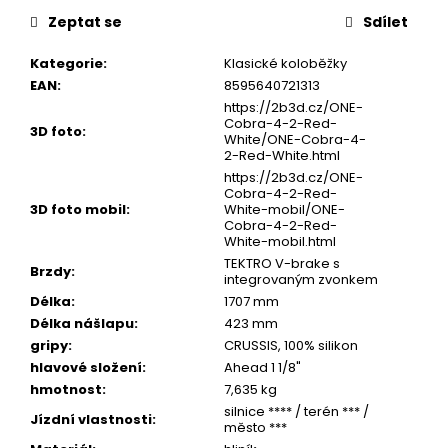
u
č
Zeptat se
Sdílet
u
j
Kategorie
:
Klasické koloběžky
e
EAN
:
8595640721313
m
https://2b3d.cz/ONE-
e
Cobra-4-2-Red-
3D foto
:
White/ONE-Cobra-4-
2-Red-White.html
https://2b3d.cz/ONE-
Cobra-4-2-Red-
3D foto mobil
:
White-mobil/ONE-
Cobra-4-2-Red-
White-mobil.html
TEKTRO V-brake s
Brzdy
:
integrovaným zvonkem
Délka
:
1707 mm
Délka nášlapu
:
423 mm
gripy
:
CRUSSIS, 100% silikon
hlavové složení
:
Ahead 1 1/8"
hmotnost
:
7,635 kg
silnice **** / terén *** /
Jízdní vlastnosti
:
město ***