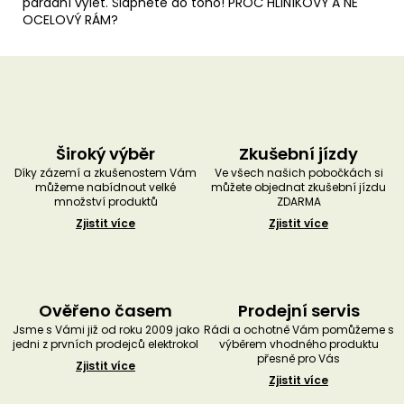
parádní výlet. Šlápněte do toho! PROČ HLINÍKOVÝ A NE
OCELOVÝ RÁM?
Široký výběr
Zkušební jízdy
Díky zázemí a zkušenostem Vám
Ve všech našich pobočkách si
můžeme nabídnout velké
můžete objednat zkušební jízdu
množství produktů
ZDARMA
Zjistit více
Zjistit více
Ověřeno časem
Prodejní servis
Jsme s Vámi již od roku 2009 jako
Rádi a ochotně Vám pomůžeme s
jedni z prvních prodejců elektrokol
výběrem vhodného produktu
přesně pro Vás
Zjistit více
Zjistit více