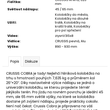
řídítka
:
mm
Světlost nášlapu
:
45 / 65 mm
Koloběžky do města,
Koloběžky na dlouhé
Užití
:
tratě, Koloběžky na
kratší tratě, Koloběžky
pro psí spřežení
Video
:
ziysnV3ISs8
Vidlice
:
CRUSSIS pevná, Alu
Výška
:
890 - 930 mm
Popis
Diskuze
CRUSSIS COBRA je tady! Nejlehčí hliníková koloběžka na
trhu s hmotností pouhých 7,635 kg a průměrem kol
26“×20“. Díky nastavitelné výšce nášlapu se jedná o
univerzální koloběžku, se kterou projedete téměř
jakýkoliv terén. Pro jízdu na rovném povrchu je ideální 45
mm, ale 65 mm světlé výšky, na které se koloběžka
dostane při zvýšení nášlapu, projede prakticky cokoliv.
Není nač čekat. Crussis Cobra je připravena na váš