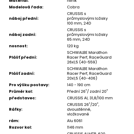
Materiál
:
hliník
Modelová řada
:
Cobra
CRUSSIS s
náboj přední
:
průmyslovými ložisky
100 mm, 24D
CRUSSIS s
náboj zadní
:
průmyslovými ložisky
65 mm, 24D
nosnost
:
120 kg
SCHWALBE Marathon
Plášť přední
:
Racer Perf, RaceGuard
26x1,5 (40-559)
SCHWALBE Marathon
Plášť zadní
:
Racer Perf, RaceGuard
20x1,5 (40-406)
Pro výšku postavy
:
140 - 190 cm
Průměr kol
:
Přední 26"/ zadní 20"
představec
:
CRUSSIS Al, 31,8/100 mm
CRUSSIS 26"/20",
Ráfky
:
dvoustěnné,
vložkované
rám
:
Alu 6061
Rozvor kol
:
1146 mm
CRUSSIS Al MTB, 620