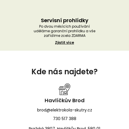
Servisní prohlídky
Po dvou měsících používání
uděláme garanční prohlídku a vše
zařídíme zcela ZDARMA
Zjistit více
Z
á
Kde nás najdete?
p
a
t
í
Havlíčkův Brod
brod@elektrokola-skutry.cz
730 517 388
Pražská 3807, Havlíčkův Brod, 580 01