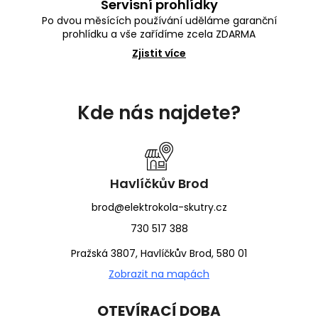
Servisní prohlídky
Po dvou měsících používání uděláme garanční
prohlídku a vše zařídíme zcela ZDARMA
Zjistit více
Z
á
Kde nás najdete?
p
a
t
í
Havlíčkův Brod
brod@elektrokola-skutry.cz
730 517 388
Pražská 3807, Havlíčkův Brod, 580 01
Zobrazit na mapách
OTEVÍRACÍ DOBA