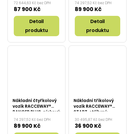
72 644,63 Kč bez DPH
74 297,52 Kč bez DPH
87 900 Kč
89 900 Kč
Detail
Detail
produktu
produktu
Nákladní čtyřkolový
Nákladní tříkolový
vozík RACCEWAY®
vozík RACCEWAY®
RANGER PLUS, pískový
START, stříbrný
74 297,52 Kč bez DPH
30 495,87 Kč bez DPH
89 900 Kč
36 900 Kč