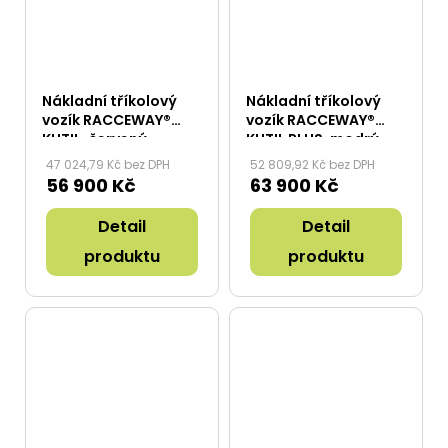
Nákladní tříkolový
Nákladní tříkolový
vozík RACCEWAY®
vozík RACCEWAY®
KUTIL, červený
KUTIL PLUS, modrý
47 024,79 Kč bez DPH
52 809,92 Kč bez DPH
56 900 Kč
63 900 Kč
Detail
Detail
produktu
produktu