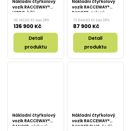
Nákladní čtyřkolový
Nákladní čtyřkolový
vozík RACCEWAY®
vozík RACCEWAY®
HIPPO, bílý
RANGER, zelený
113 140,50 Kč bez DPH
72 644,63 Kč bez DPH
136 900 Kč
87 900 Kč
Detail
Detail
produktu
produktu
Nákladní čtyřkolový
Nákladní čtyřkolový
vozík RACCEWAY®
vozík RACCEWAY®
RANGER, pískový
RANGER PLUS, šedý