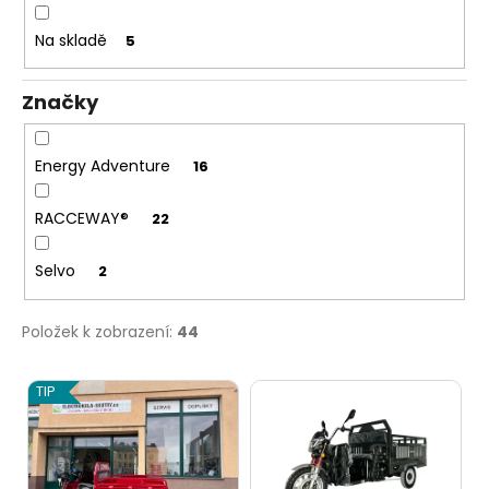
u
d
č
Na skladě
5
u
u
j
k
e
Značky
m
t
e
ů
Energy Adventure
16
RACCEWAY®
22
Selvo
2
Položek k zobrazení:
44
V
TIP
ý
p
i