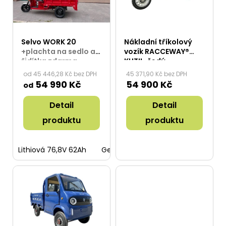
s
p
r
Selvo WORK 20
Nákladní tříkolový
o
+plachta na sedlo a
vozík RACCEWAY®
řidítka zdarma
KUTIL, šedý
d
od 45 446,28 Kč bez DPH
45 371,90 Kč bez DPH
u
54 990 Kč
54 900 Kč
od
k
Detail
Detail
t
ů
produktu
produktu
Lithiová 76,8V 62Ah
Gelová 72V 45 Ah