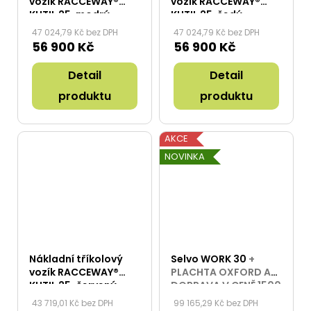
vozík RACCEWAY®
vozík RACCEWAY®
KUTIL 25, modrý
KUTIL 25, šedý
47 024,79 Kč bez DPH
47 024,79 Kč bez DPH
56 900 Kč
56 900 Kč
Detail
Detail
produktu
produktu
AKCE
NOVINKA
Nákladní tříkolový
Selvo WORK 30
+
vozík RACCEWAY®
PLACHTA OXFORD A
KUTIL 25, červený
DOPRAVA V CENĚ 1500
KČ ZDARMA
43 719,01 Kč bez DPH
99 165,29 Kč bez DPH