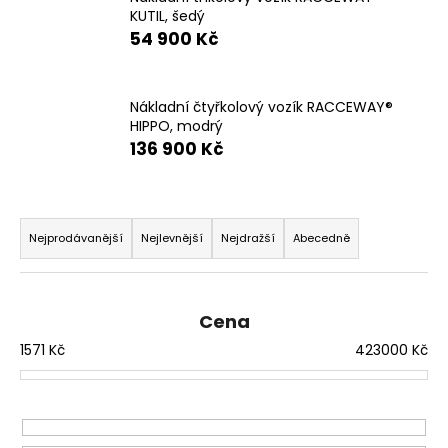
e
KUTIL, šedý
n
54 900 Kč
a
j
í
Nákladní čtyřkolový vozík RACCEWAY®
HIPPO, modrý
t
136 900 Kč
?
Ř
a
Nejprodávanější
Nejlevnější
Nejdražší
Abecedně
z
HLEDAT
e
Cena
n
í
1571
Kč
423000
Kč
D
o
p
p
r
o
r
o