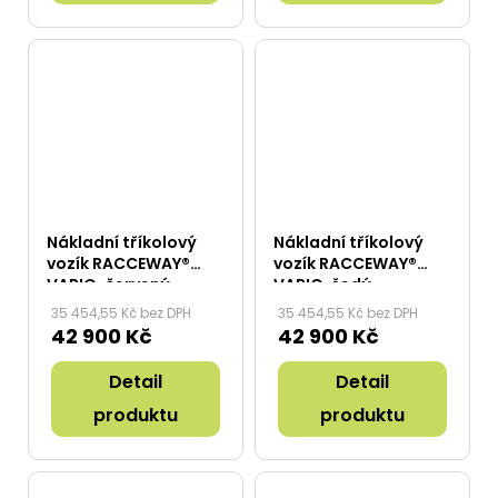
Nákladní tříkolový
Nákladní tříkolový
vozík RACCEWAY®
vozík RACCEWAY®
VARIO, červený
VARIO, šedý
35 454,55 Kč bez DPH
35 454,55 Kč bez DPH
42 900 Kč
42 900 Kč
Detail
Detail
produktu
produktu