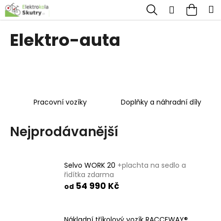
K
Přejít
Hledat
Nákup
M
Přihlášen
na
o
obsah
Zpět
Zpět
košík
š
Elektro-auta
í
C
k
o
p
o
Pracovní vozíky
Doplňky a náhradní díly
t
ř
Nejprodávanější
e
b
u
Selvo WORK 20
+plachta na sedlo a
řidítka zdarma
j
54 990 Kč
od
e
t
Nákladní tříkolový vozík RACCEWAY®