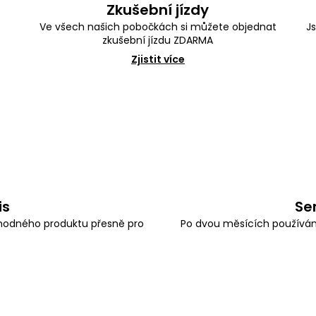
Zkušební jízdy
s
Ve všech našich pobočkách si můžete objednat
J
u
zkušební jízdu ZDARMA
Zjistit více
is
Se
odného produktu přesně pro
Po dvou měsících používán