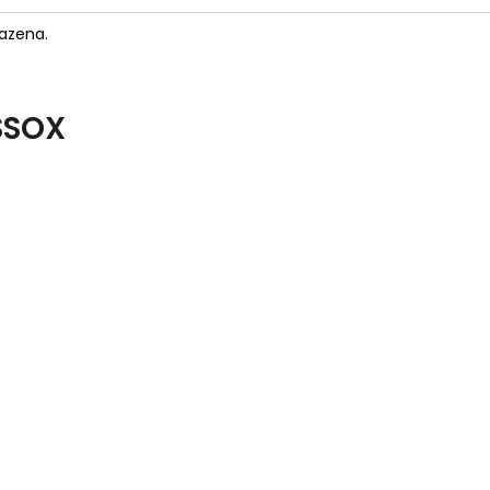
azena.
SSOX