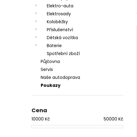
a
Elektro-auta
n
Elektrosady
Koloběžky
e
Příslušenství
l
Dětská vozítka
Baterie
Spotřební zboží
Půjčovna
Servis
Naše autodoprava
Poukazy
Cena
10000
Kč
50000
Kč