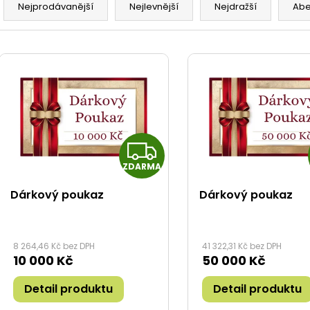
a
Nejprodávanější
Nejlevnější
Nejdražší
Ab
z
V
e
ý
n
p
í
i
p
s
r
Z
p
o
ZDARMA
r
D
d
o
u
Dárkový poukaz
Dárkový poukaz
A
d
k
R
u
t
8 264,46 Kč bez DPH
41 322,31 Kč bez DPH
k
ů
10 000 Kč
50 000 Kč
M
t
Detail produktu
Detail produktu
A
ů