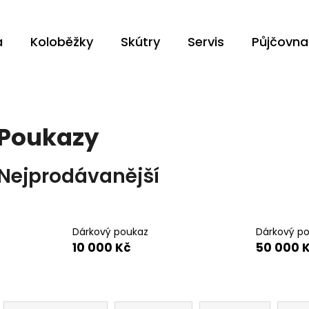
a
Koloběžky
Skútry
Servis
Půjčovna
Co potřebujete najít?
Poukazy
HLEDAT
Nejprodávanější
Doporučujeme
Dárkový poukaz
Dárkový p
10 000 Kč
50 000 
Ř