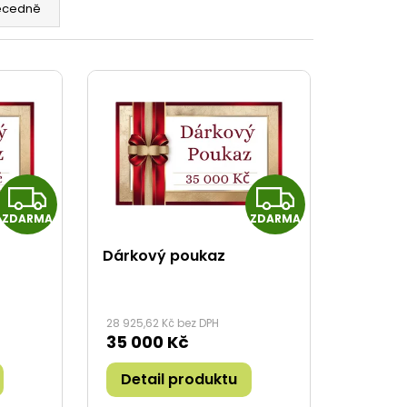
ecedně
Z
Z
ZDARMA
ZDARMA
D
D
Dárkový poukaz
A
A
R
R
28 925,62 Kč bez DPH
35 000 Kč
M
M
Detail produktu
A
A