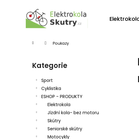
K
Přejít
na
o
obsah
Zpět
Zpět
Elektrokol
š
do
do
í
obchodu
obchodu
k
Domů
Poukazy
P
o
Kategorie
Přeskočit
s
kategorie
t
Sport
r
Cyklistika
ESHOP - PRODUKTY
a
Elektrokola
n
Jízdní kola- bez motoru
n
Skútry
í
Seniorské skútry
p
Motocykly