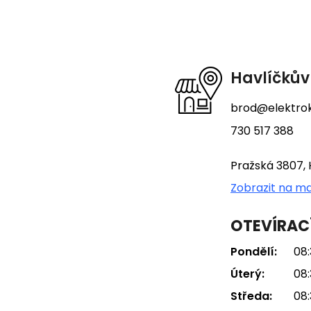
á
p
a
t
Havlíčkův
í
brod@elektrok
730 517 388
Pražská 3807, 
Zobrazit na m
OTEVÍRAC
Pondělí:
08:
Úterý:
08:
Středa:
08: