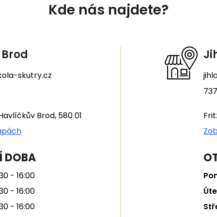
Kde nás najdete?
 Brod
Ji
ola-skutry.cz
jih
737
Havlíčkův Brod, 580 01
Fri
apách
Zob
Í DOBA
OT
30 - 16:00
Pon
30 - 16:00
Úte
30 - 16:00
Stř