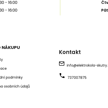
30 - 16:00
Čtv
30 - 16:00
Pát
O NÁKUPU
Kontakt
ty
info
@
elektrokola-skutry
mace
dní podmínky
737007875
a osobních údajů