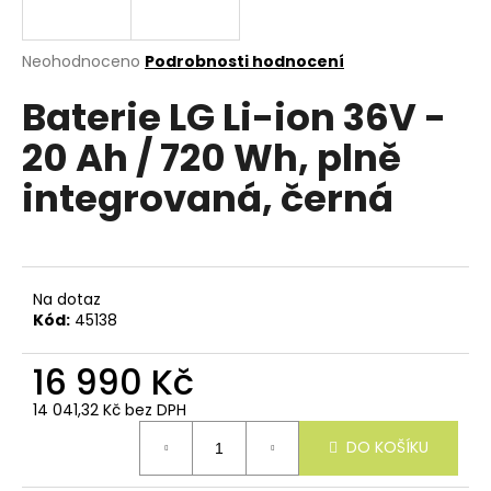
e
n
a
Průměrné
Neohodnoceno
Podrobnosti hodnocení
hodnocení
j
Baterie LG Li-ion 36V -
produktu
í
je
20 Ah / 720 Wh, plně
0,0
t
z
?
integrovaná, černá
5
hvězdiček.
Na dotaz
HLEDAT
Kód:
45138
16 990 Kč
D
14 041,32 Kč bez DPH
o
Měrná
p
DO KOŠÍKU
cena:
o
r