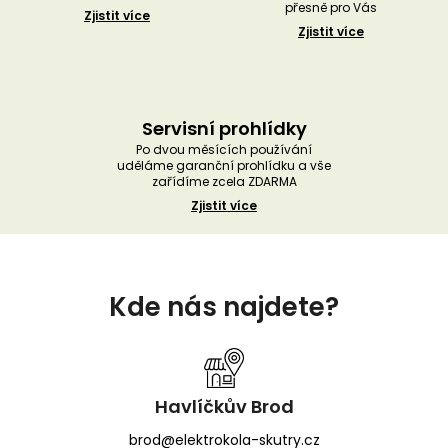
přesně pro Vás
Zjistit více
Zjistit více
Servisní prohlídky
Po dvou měsících používání
uděláme garanční prohlídku a vše
zařídíme zcela ZDARMA
Zjistit více
Z
á
Kde nás najdete?
p
a
t
í
Havlíčkův Brod
brod@elektrokola-skutry.cz