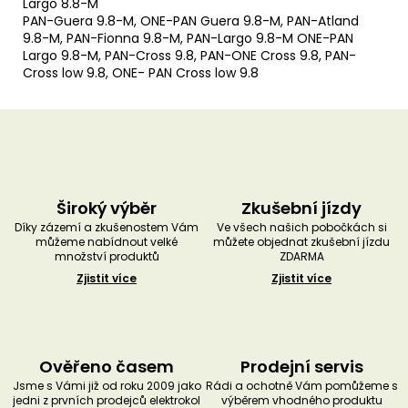
Largo 8.8-M
PAN-Guera 9.8-M, ONE-PAN Guera 9.8-M, PAN-Atland
9.8-M, PAN-Fionna 9.8-M, PAN-Largo 9.8-M ONE-PAN
Largo 9.8-M, PAN-Cross 9.8, PAN-ONE Cross 9.8, PAN-
Cross low 9.8, ONE- PAN Cross low 9.8
Široký výběr
Zkušební jízdy
Díky zázemí a zkušenostem Vám
Ve všech našich pobočkách si
můžeme nabídnout velké
můžete objednat zkušební jízdu
množství produktů
ZDARMA
Zjistit více
Zjistit více
Ověřeno časem
Prodejní servis
Jsme s Vámi již od roku 2009 jako
Rádi a ochotně Vám pomůžeme s
jedni z prvních prodejců elektrokol
výběrem vhodného produktu