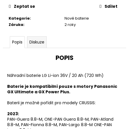
u
č
Zeptat se
Sdílet
u
j
Kategorie
:
Nové baterie
e
Záruka
:
2 roky
m
e
Popis
Diskuze
POPIS
Náhradní baterie LG Li-ion 36V / 20 Ah (720 Wh)
Baterie je kompatibilní pouze s motory Panasonic
GX Ultimate a GX Power Plus.
Baterii je možné pořídit pro modely CRUSSIS:
2023:
PAN-Guera 8.8-M, ONE-PAN Guera 8.8-M, PAN-Atland
8.8-M, PAN-Fionna 8.8-M, PAN-Largo 8.8-M ONE-PAN