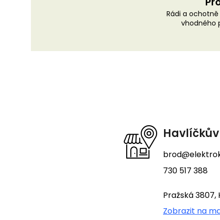
Pro
Rádi a ochotn
vhodného p
Z
á
p
a
t
Havlíčkův
í
brod@elektrok
730 517 388
Pražská 3807, 
Zobrazit na m