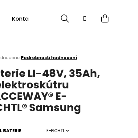
Hledat
Přihlášení
Nákupní
Kontakt
košík
rné
odnoceno
Podrobnosti hodnocení
cení
terie LI-48V, 35Ah,
ktu
elektroskútru
CCEWAY® E-
ček.
CHTL® Samsung
 BATERIE