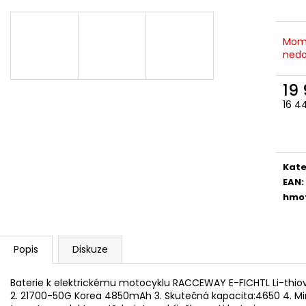
Mom
nedo
19
16 4
Měr
cena
Kate
EAN
:
hmo
Popis
Diskuze
Baterie k elektrickému motocyklu RACCEWAY E-FICHTL Li-thio
2. 21700-50G Korea 4850mAh 3. Skutečná kapacita:4650 4. Min