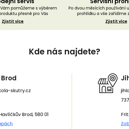
dejní servis
Servisní proh
ě Vám pomůžeme s výběrem
Po dvou měsících používání 
roduktu přesně pro Vás
prohlídku a vše zařídíme
Zjistit více
Zjistit více
Kde nás najdete?
 Brod
Ji
ola-skutry.cz
jih
737
Havlíčkův Brod, 580 01
Fri
apách
Zob