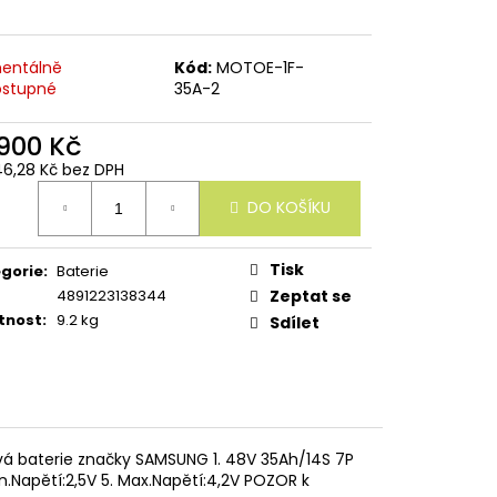
entálně
Kód:
MOTOE-1F-
stupné
35A-2
 900 Kč
46,28 Kč bez DPH
ná
DO KOŠÍKU
:
Tisk
gorie
:
Baterie
4891223138344
Zeptat se
tnost
:
9.2 kg
Sdílet
vá baterie značky SAMSUNG 1. 48V 35Ah/14S 7P
.Napětí:2,5V 5. Max.Napětí:4,2V POZOR k