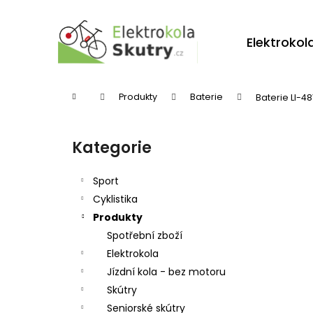
K
Přejít
na
o
obsah
Zpět
Zpět
Elektrokol
š
do
do
í
obchodu
obchodu
k
Domů
Produkty
Baterie
Baterie LI-4
P
o
Kategorie
Přeskočit
s
kategorie
t
Sport
r
Cyklistika
Produkty
a
Spotřební zboží
n
Elektrokola
n
Jízdní kola - bez motoru
í
Skútry
p
Seniorské skútry