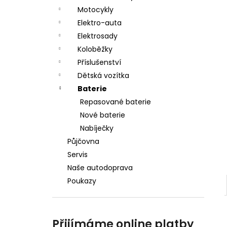
a
Motocykly
n
Elektro-auta
Elektrosady
e
Koloběžky
l
Příslušenství
Dětská vozítka
Baterie
Repasované baterie
Nové baterie
Nabíječky
Půjčovna
Servis
Naše autodoprava
Poukazy
Přijímáme online platby