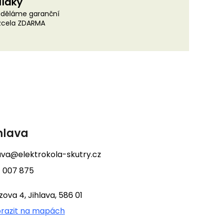
lídky
uděláme garanční
 zcela ZDARMA
hlava
lava@elektrokola-skutry.cz
 007 875
tzova 4, Jihlava, 586 01
razit na mapách