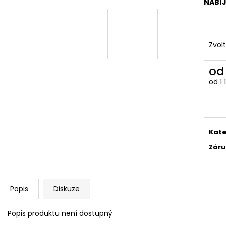
NABÍ
Zvol
o
od
1
Měr
cena
Kate
Záru
Popis
Diskuze
Popis produktu není dostupný