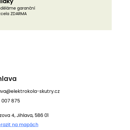
lídky
uděláme garanční
 zcela ZDARMA
hlava
lava@elektrokola-skutry.cz
 007 875
tzova 4, Jihlava, 586 01
razit na mapách