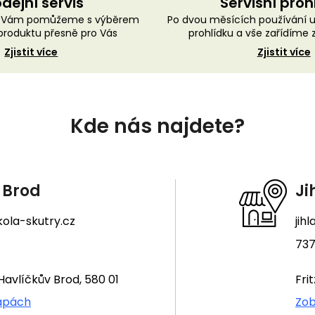
dejní servis
Servisní proh
ě Vám pomůžeme s výběrem
Po dvou měsících používání 
roduktu přesně pro Vás
prohlídku a vše zařídíme
Zjistit více
Zjistit více
Kde nás najdete?
 Brod
Ji
ola-skutry.cz
jih
737
Havlíčkův Brod, 580 01
Fri
apách
Zob