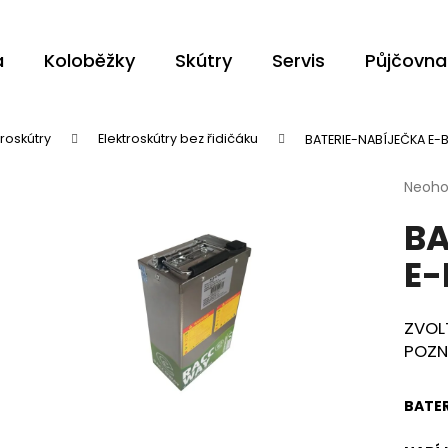
a
Koloběžky
Skútry
Servis
Půjčovna
Co potřebujete najít?
troskútry
Elektroskútry bez řidičáku
BATERIE-NABÍJEČKA E-
Průmě
Neoh
HLEDAT
hodno
BA
produ
je
E-
0,0
z
Doporučujeme
5
hvězdi
ZVOLT
POZN
BATER