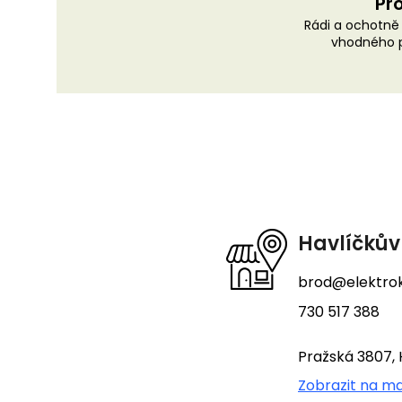
Pro
Rádi a ochotn
vhodného p
Z
á
p
a
t
Havlíčkův
í
brod@elektrok
730 517 388
Pražská 3807, 
Zobrazit na m