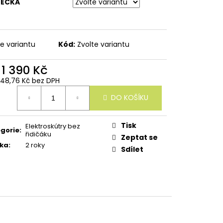
JEČKA
te variantu
Kód:
Zvolte variantu
d
1 390 Kč
 148,76 Kč
bez DPH
ná
DO KOŠÍKU
:
Tisk
Elektroskútry bez
gorie
:
řidičáku
Zeptat se
ka
:
2 roky
Sdílet