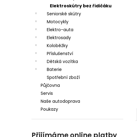
a
Elektroskútry bez řidičáku
n
Seniorské skútry
Motocykly
e
Elektro-auta
l
Elektrosady
Koloběžky
Příslušenství
Dětská vozítka
Baterie
Spotřební zboží
Půjčovna
Servis
Naše autodoprava
Poukazy
Přijímáme online platby