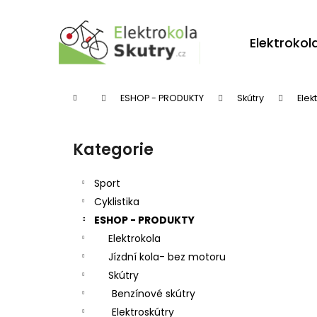
K
Přejít
na
o
obsah
Zpět
Zpět
Elektrokol
š
do
do
í
obchodu
obchodu
k
Domů
ESHOP - PRODUKTY
Skútry
Elek
P
o
Kategorie
Přeskočit
s
kategorie
t
Sport
r
Cyklistika
ESHOP - PRODUKTY
a
Elektrokola
n
Jízdní kola- bez motoru
n
Skútry
í
Benzínové skútry
p
Elektroskútry