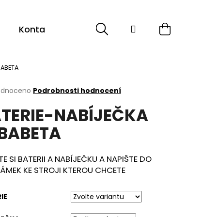
Hledat
Přihlášení
Nákupní
Kontakt
Sport
Cyklistika
ESHOP -
košík
BABETA
rné
odnoceno
Podrobnosti hodnocení
cení
TERIE-NABÍJEČKA
ktu
BABETA
ček.
E SI BATERII A NABÍJEČKU A NAPIŠTE DO
ÁMEK KE STROJI KTEROU CHCETE
IE