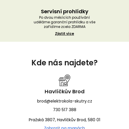
Servisní prohlídky
Po dvou měsících používání
uděláme garanční prohlídku a vše
zařídíme zcela ZDARMA
Zjistit více
Z
á
Kde nás najdete?
p
a
t
í
Havlíčkův Brod
brod@elektrokola-skutry.cz
730 517 388
Pražská 3807, Havlíčkův Brod, 580 01
Zobrazit na mapách