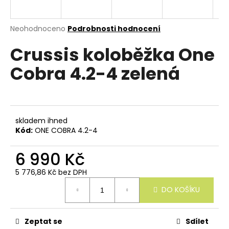
e
n
a
Průměrné
Neohodnoceno
Podrobnosti hodnocení
hodnocení
j
Crussis koloběžka One
produktu
í
je
Cobra 4.2-4 zelená
0,0
t
z
?
5
hvězdiček.
skladem ihned
Kód:
ONE COBRA 4.2-4
HLEDAT
6 990 Kč
5 776,86 Kč bez DPH
Měrná
D
DO KOŠÍKU
cena:
o
p
o
r
Zeptat se
Sdílet