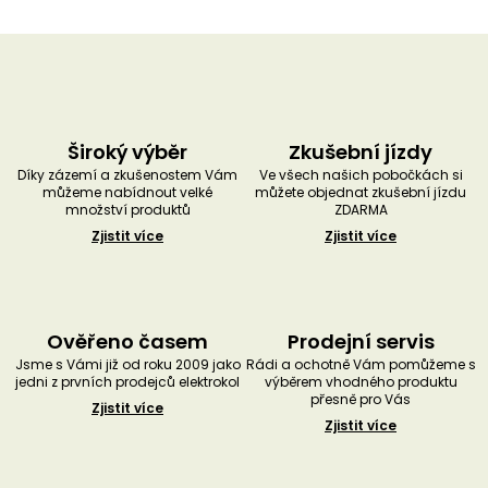
Široký výběr
Zkušební jízdy
Díky zázemí a zkušenostem Vám
Ve všech našich pobočkách si
můžeme nabídnout velké
můžete objednat zkušební jízdu
množství produktů
ZDARMA
Zjistit více
Zjistit více
Ověřeno časem
Prodejní servis
Jsme s Vámi již od roku 2009 jako
Rádi a ochotně Vám pomůžeme s
jedni z prvních prodejců elektrokol
výběrem vhodného produktu
přesně pro Vás
Zjistit více
Zjistit více