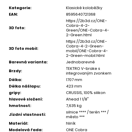
u
č
Kategorie
:
Klasické koloběžky
u
EAN
:
8595640721368
j
https://2b3d.cz/ONE-
e
Cobra-4-2-
3D foto
:
m
Green/ONE-Cobra-4-
e
2-Green.html
https://2b3d.cz/ONE-
Cobra-4-2-Green-
3D foto mobil
:
mobil/ONE-Cobra-4-
2-Green-mobil.html
Barevná varianta
:
Jednobarevné
TEKTRO V-brake s
Brzdy
:
integrovaným zvonkem
Délka
:
1707 mm
Délka nášlapu
:
423 mm
gripy
:
CRUSSIS, 100% silikon
hlavové složení
:
Ahead 1 1/8"
hmotnost
:
7,635 kg
silnice **** / terén *** /
Jízdní vlastnosti
:
město ***
Materiál
:
hliník
Modelová řada
:
ONE Cobra