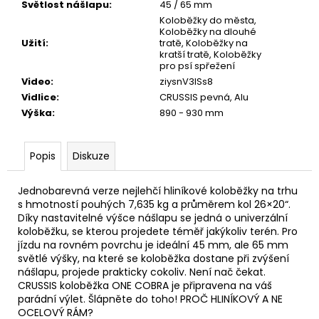
Světlost nášlapu
:
45 / 65 mm
Koloběžky do města,
Koloběžky na dlouhé
Užití
:
tratě, Koloběžky na
kratší tratě, Koloběžky
pro psí spřežení
Video
:
ziysnV3ISs8
Vidlice
:
CRUSSIS pevná, Alu
Výška
:
890 - 930 mm
Popis
Diskuze
Jednobarevná verze nejlehčí hliníkové koloběžky na trhu
s hmotností pouhých 7,635 kg a průměrem kol 26×20“.
Díky nastavitelné výšce nášlapu se jedná o univerzální
koloběžku, se kterou projedete téměř jakýkoliv terén. Pro
jízdu na rovném povrchu je ideální 45 mm, ale 65 mm
světlé výšky, na které se koloběžka dostane při zvýšení
nášlapu, projede prakticky cokoliv. Není nač čekat.
CRUSSIS koloběžka ONE COBRA je připravena na váš
parádní výlet. Šlápněte do toho! PROČ HLINÍKOVÝ A NE
OCELOVÝ RÁM?