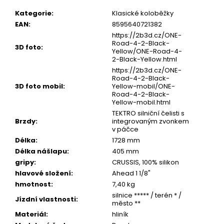
u
č
Kategorie
:
Klasické koloběžky
u
EAN
:
8595640721382
j
https://2b3d.cz/ONE-
e
Road-4-2-Black-
3D foto
:
m
Yellow/ONE-Road-4-
e
2-Black-Yellow.html
https://2b3d.cz/ONE-
Road-4-2-Black-
3D foto mobil
:
Yellow-mobil/ONE-
Road-4-2-Black-
Yellow-mobil.html
TEKTRO silniční čelisti s
Brzdy
:
integrovaným zvonkem
v páčce
Délka
:
1728 mm
Délka nášlapu
:
405 mm
gripy
:
CRUSSIS, 100% silikon
hlavové složení
:
Ahead 1 1/8"
hmotnost
:
7,40 kg
silnice ***** / terén * /
Jízdní vlastnosti
:
město **
Materiál
:
hliník