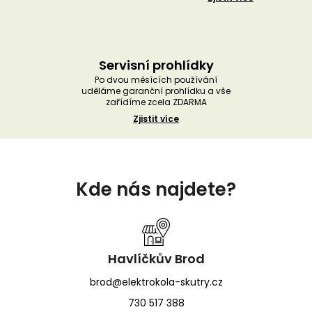
Servisní prohlídky
Po dvou měsících používání
uděláme garanční prohlídku a vše
zařídíme zcela ZDARMA
Zjistit více
Z
á
Kde nás najdete?
p
a
t
í
Havlíčkův Brod
brod@elektrokola-skutry.cz
730 517 388