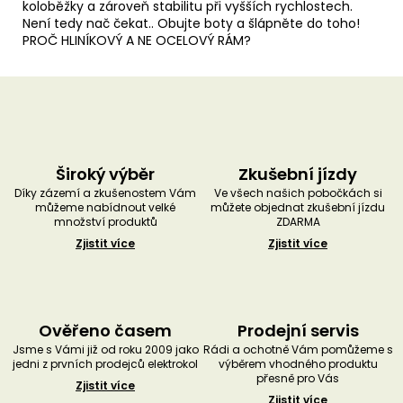
koloběžky a zároveň stabilitu při vyšších rychlostech.
Není tedy nač čekat.. Obujte boty a šlápněte do toho!
PROČ HLINÍKOVÝ A NE OCELOVÝ RÁM?
Široký výběr
Zkušební jízdy
Díky zázemí a zkušenostem Vám
Ve všech našich pobočkách si
můžeme nabídnout velké
můžete objednat zkušební jízdu
množství produktů
ZDARMA
Zjistit více
Zjistit více
Ověřeno časem
Prodejní servis
Jsme s Vámi již od roku 2009 jako
Rádi a ochotně Vám pomůžeme s
jedni z prvních prodejců elektrokol
výběrem vhodného produktu
přesně pro Vás
Zjistit více
Zjistit více