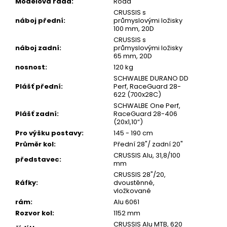
Modelová řada
:
Road
CRUSSIS s
náboj přední
:
průmyslovými ložisky
100 mm, 20D
CRUSSIS s
náboj zadní
:
průmyslovými ložisky
65 mm, 20D
nosnost
:
120 kg
SCHWALBE DURANO DD
Plášť přední
:
Perf, RaceGuard 28-
622 (700x28C)
SCHWALBE One Perf,
Plášť zadní
:
RaceGuard 28-406
(20x1,10“)
Pro výšku postavy
:
145 - 190 cm
Průměr kol
:
Přední 28"/ zadní 20"
CRUSSIS Alu, 31,8/100
představec
:
mm
CRUSSIS 28"/20,
Ráfky
:
dvoustěnné,
vložkované
rám
:
Alu 6061
Rozvor kol
:
1152 mm
CRUSSIS Alu MTB, 620