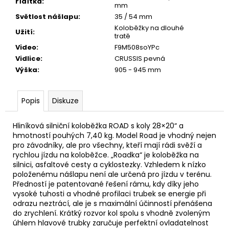
řídítka
:
mm
Světlost nášlapu
:
35 / 54 mm
Koloběžky na dlouhé
Užití
:
tratě
Video
:
F9M508soYPc
Vidlice
:
CRUSSIS pevná
Výška
:
905 - 945 mm
Popis
Diskuze
Hliníková silniční koloběžka ROAD s koly 28×20“ a
hmotností pouhých 7,40 kg. Model Road je vhodný nejen
pro závodníky, ale pro všechny, kteří mají rádi svěží a
rychlou jízdu na koloběžce. „Roadka“ je koloběžka na
silnici, asfaltové cesty a cyklostezky. Vzhledem k nízko
položenému nášlapu není ale určená pro jízdu v terénu.
Předností je patentované řešení rámu, kdy díky jeho
vysoké tuhosti a vhodné profilaci trubek se energie při
odrazu neztrácí, ale je s maximální účinností přenášena
do zrychlení. Krátký rozvor kol spolu s vhodně zvoleným
úhlem hlavové trubky zaručuje perfektní ovladatelnost