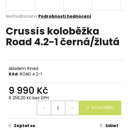
e
n
a
Průměrné
Neohodnoceno
Podrobnosti hodnocení
hodnocení
j
Crussis koloběžka
produktu
í
je
Road 4.2-1 černá/žlutá
0,0
t
z
?
5
hvězdiček.
skladem ihned
Kód:
ROAD 4.2-1
HLEDAT
9 990 Kč
8 256,20 Kč bez DPH
Měrná
D
DO KOŠÍKU
cena:
o
p
o
r
Zeptat se
Sdílet