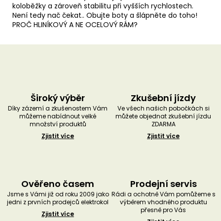
koloběžky a zároveň stabilitu při vyšších rychlostech.
Není tedy nač čekat.. Obujte boty a šlápněte do toho!
PROČ HLINÍKOVÝ A NE OCELOVÝ RÁM?
Široký výběr
Zkušební jízdy
Díky zázemí a zkušenostem Vám
Ve všech našich pobočkách si
můžeme nabídnout velké
můžete objednat zkušební jízdu
množství produktů
ZDARMA
Zjistit více
Zjistit více
Ověřeno časem
Prodejní servis
Jsme s Vámi již od roku 2009 jako
Rádi a ochotně Vám pomůžeme s
jedni z prvních prodejců elektrokol
výběrem vhodného produktu
přesně pro Vás
Zjistit více