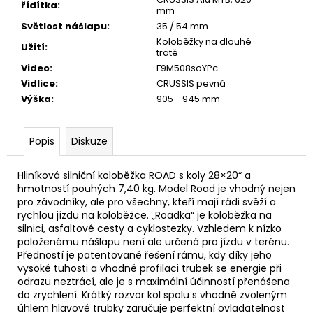
řídítka
:
mm
Světlost nášlapu
:
35 / 54 mm
Koloběžky na dlouhé
Užití
:
tratě
Video
:
F9M508soYPc
Vidlice
:
CRUSSIS pevná
Výška
:
905 - 945 mm
Popis
Diskuze
Hliníková silniční koloběžka ROAD s koly 28×20“ a
hmotností pouhých 7,40 kg. Model Road je vhodný nejen
pro závodníky, ale pro všechny, kteří mají rádi svěží a
rychlou jízdu na koloběžce. „Roadka“ je koloběžka na
silnici, asfaltové cesty a cyklostezky. Vzhledem k nízko
položenému nášlapu není ale určená pro jízdu v terénu.
Předností je patentované řešení rámu, kdy díky jeho
vysoké tuhosti a vhodné profilaci trubek se energie při
odrazu neztrácí, ale je s maximální účinností přenášena
do zrychlení. Krátký rozvor kol spolu s vhodně zvoleným
úhlem hlavové trubky zaručuje perfektní ovladatelnost