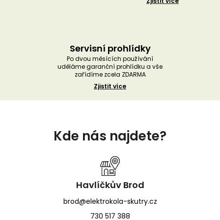
Zjistit více
Servisní prohlídky
Po dvou měsících používání
uděláme garanční prohlídku a vše
zařídíme zcela ZDARMA
Zjistit více
Z
á
Kde nás najdete?
p
a
t
í
Havlíčkův Brod
brod@elektrokola-skutry.cz
730 517 388