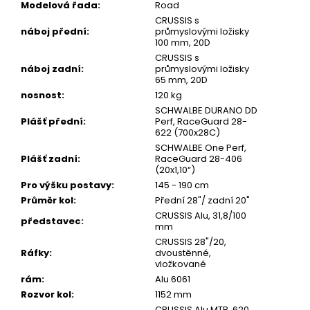
Modelová řada
:
Road
CRUSSIS s
náboj přední
:
průmyslovými ložisky
100 mm, 20D
CRUSSIS s
náboj zadní
:
průmyslovými ložisky
65 mm, 20D
nosnost
:
120 kg
SCHWALBE DURANO DD
Plášť přední
:
Perf, RaceGuard 28-
622 (700x28C)
SCHWALBE One Perf,
Plášť zadní
:
RaceGuard 28-406
(20x1,10“)
Pro výšku postavy
:
145 - 190 cm
Průměr kol
:
Přední 28"/ zadní 20"
CRUSSIS Alu, 31,8/100
představec
:
mm
CRUSSIS 28"/20,
Ráfky
:
dvoustěnné,
vložkované
rám
:
Alu 6061
Rozvor kol
:
1152 mm
CRUSSIS Alu MTB, 620