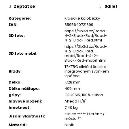
u
č
Zeptat se
Sdílet
u
j
Kategorie
:
Klasické koloběžky
e
EAN
:
8595640721399
m
https://2b3d.cz/Road-
e
3D foto
:
4-2-Black-Red/Road-
4-2-Black-Red.html
https://2b3d.cz/Road-
4-2-Black-Red-
3D foto mobil
:
mobil/Road-4-2-
Black-Red-mobil.html
TEKTRO silniční čelisti s
Brzdy
:
integrovaným zvonkem
v páčce
Délka
:
1728 mm
Délka nášlapu
:
405 mm
gripy
:
CRUSSIS, 100% silikon
hlavové složení
:
Ahead 1 1/8"
hmotnost
:
7,40 kg
silnice ***** / terén * /
Jízdní vlastnosti
:
město **
Materiál
:
hliník