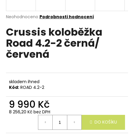
e
n
a
Průměrné
Neohodnoceno
Podrobnosti hodnocení
hodnocení
j
Crussis koloběžka
produktu
í
je
Road 4.2-2 černá/
0,0
t
z
?
červená
5
hvězdiček.
skladem ihned
HLEDAT
Kód:
ROAD 4.2-2
9 990 Kč
D
8 256,20 Kč bez DPH
o
Měrná
p
DO KOŠÍKU
cena:
o
r