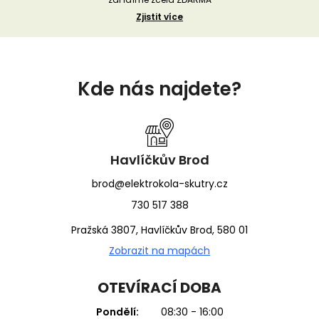
Zjistit více
Z
á
Kde nás najdete?
p
a
t
í
Havlíčkův Brod
brod@elektrokola-skutry.cz
730 517 388
Pražská 3807, Havlíčkův Brod, 580 01
Zobrazit na mapách
OTEVÍRACÍ DOBA
Pondělí:
08:30 - 16:00