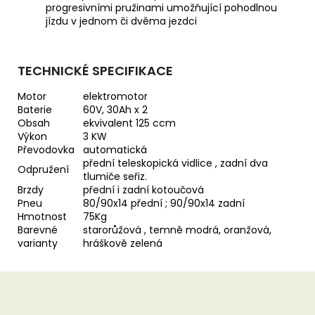
progresivními pružinami umožňující pohodlnou
jízdu v jednom či dvěma jezdci
TECHNICKÉ SPECIFIKACE
Motor
elektromotor
Baterie
60V, 30Ah x 2
Obsah
ekvivalent 125 ccm
Výkon
3 KW
Převodovka
automatická
přední teleskopická vidlice , zadní dva
Odpružení
tlumiče seřiz.
Brzdy
přední i zadní kotoučová
Pneu
80/90x14 přední ; 90/90x14 zadní
Hmotnost
75Kg
Barevné
starorůžová , temně modrá, oranžová,
varianty
hráškově zelená