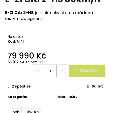
e
je
n
0,0
z
E-ZI Citi 2-HS
je elektrický skútr s módním
a
5
čistým designem.
j
hvězdiček.
í
t
Na dotaz
?
Kód:
5141
79 990 Kč
66 107,44 Kč bez DPH
Měrná
HLEDAT
DO KOŠÍKU
cena:
Zeptat se
Sdílet
D
o
Kategorie
:
Elektroskútry
p
o
r
Popis
Diskuze