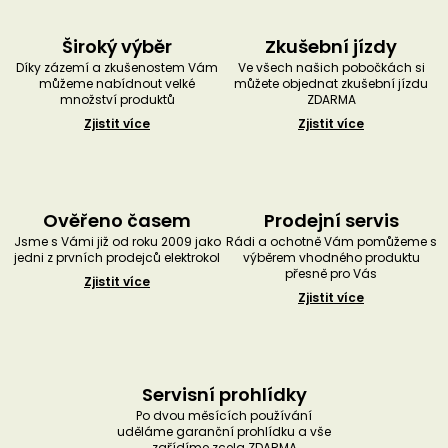
Široký výběr
Zkušební jízdy
Díky zázemí a zkušenostem Vám
Ve všech našich pobočkách si
můžeme nabídnout velké
můžete objednat zkušební jízdu
množství produktů
ZDARMA
Zjistit více
Zjistit více
Ověřeno časem
Prodejní servis
Jsme s Vámi již od roku 2009 jako
Rádi a ochotně Vám pomůžeme s
jedni z prvních prodejců elektrokol
výběrem vhodného produktu
přesně pro Vás
Zjistit více
Zjistit více
Servisní prohlídky
Po dvou měsících používání
uděláme garanční prohlídku a vše
zařídíme zcela ZDARMA