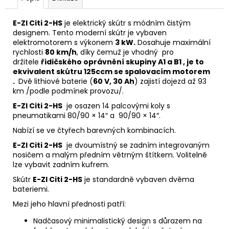
u
č
u
E-ZI Citi 2-HS
je elektrický skútr s módním čistým
j
designem. Tento moderní skútr je vybaven
e
elektromotorem s výkonem
3 kW.
Dosahuje maximální
m
rychlosti
80 km/h
, díky čemuž je vhodný pro
e
držitele
řidičského oprávnění skupiny A1 a B1 , je to
ekvivalent skútru 125ccm se spalovacím motorem
.
Dvě lithiové baterie (
60 V, 30 Ah
) zajistí dojezd až 93
km /podle podmínek provozu/.
E-ZI Citi 2-HS
je osazen 14 palcovými koly s
pneumatikami 80/90 × 14″ a 90/90 × 14″.
Nabízí se ve čtyřech barevných kombinacích.
E-ZI Citi 2-HS
je dvoumístný se zadním integrovaným
nosičem a malým předním větrným štítkem. Volitelně
lze vybavit zadním kufrem.
Skútr
E-ZI Citi 2-HS
je standardně vybaven dvěma
bateriemi.
Mezi jeho hlavní přednosti patří:
Nadčasový minimalistický design s důrazem na