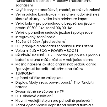
funkčnost a odolnost – odolný i nešetrnému
zacházení
Čtyři barvy – starorůžová, modrá, oranžová, zelená
Velmi odolná konstrukce – mnohem odolnější než
klasické skútry – velká kola minimum kapot
Velká kola – pro pohodlnou a bezpečnou jízdu –
přední 80/90-14″, zadní 90/90-14″
Velké a pohodlné sedadlo jezdce i spolujezdce
Integrovaný zadní nosič
Závěsný háček /před sedlem/
USB přípojka a odkládací schránka u krku řízení
Volba módů – ECO – POWER – BOOST
PŘEPÍNÁNÍ BATERIÍ – 1-2 – možno jet pouze s jednou
baterií a druhá může zůstat v nabíječce doma
Možno nabíjení jak stacionární nabíječkou doma
/po vyjmutí baterií/ tak přímo na skútru
TEMPOMAT
Spínací skříňka se záklopkou
Display: Mody /eco, power, boost/, Trip, %nabití
baterie
Dvoumístné se zápisem v TP
LED-diodové osvětlení
Hlavní i vedlejší stojan pro pohodlné parkování
Zadní kyvná vidlice odpružena dvěma tlumiči s