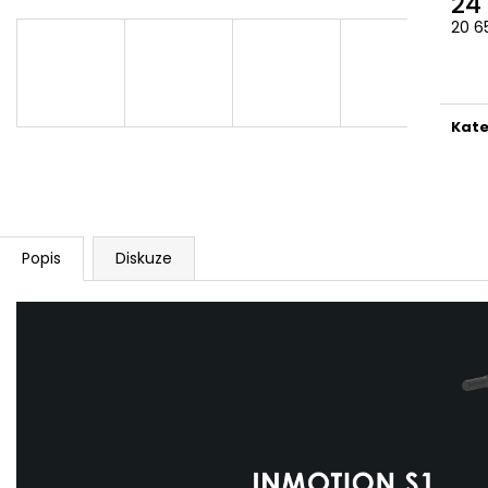
24
20 6
Měr
cena
Kate
Popis
Diskuze