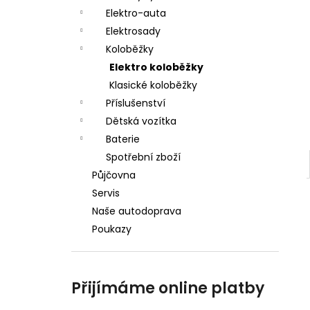
a
Elektro-auta
n
Elektrosady
Koloběžky
e
Elektro koloběžky
l
Klasické koloběžky
Příslušenství
Dětská vozítka
Baterie
Spotřební zboží
Půjčovna
Servis
Naše autodoprava
Poukazy
Přijímáme online platby