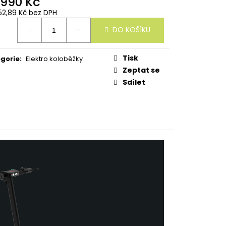
 990 Kč
52,89 Kč bez DPH
ná
DO KOŠÍKU
:
Tisk
gorie
:
Elektro koloběžky
Zeptat se
Sdílet