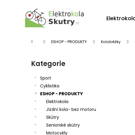
K
Přejít
na
o
obsah
Zpět
Zpět
Elektrokol
š
do
do
í
obchodu
obchodu
k
Domů
ESHOP - PRODUKTY
Koloběžky
P
o
Kategorie
Přeskočit
s
kategorie
t
Sport
r
Cyklistika
ESHOP - PRODUKTY
a
Elektrokola
n
Jízdní kola- bez motoru
n
Skútry
í
Seniorské skútry
p
Motocykly