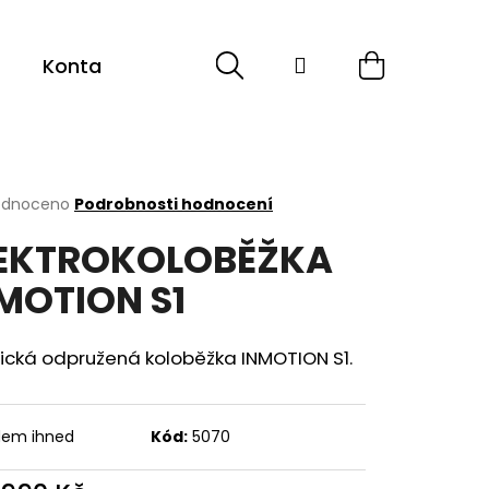
Hledat
Přihlášení
Nákupní
Kontakt
Sport
Cyklistika
ESHOP -
košík
rné
odnoceno
Podrobnosti hodnocení
cení
EKTROKOLOBĚŽKA
ktu
MOTION S1
ček.
rická odpružená koloběžka INMOTION S1.
dem ihned
Kód:
5070