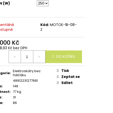
N (W)
entálně
Kód:
MOTOE-1B-08-
stupné
Z
 000 Kč
28,93 Kč bez DPH
ná
DO KOŠÍKU
:
Tisk
Elektroskútry bez
gorie
:
řidičáku
Zeptat se
48912231277681
Sdílet
a
:
148
tnost
:
77 kg
a
:
31
ka
:
86