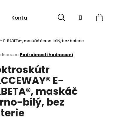
Hledat
Přihlášení
Nákupní
Kontakt
Sport
Cyklistika
ESHOP -
košík
® E-BABETA®, maskáč černo-bílý, bez baterie
rné
odnoceno
Podrobnosti hodnocení
cení
ektroskútr
ktu
CCEWAY® E-
BETA®, maskáč
ček.
rno-bílý, bez
terie