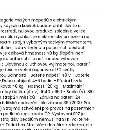
ategorie malých mopedů s elektrickým
 kdykoli a kdekoli budete chtít. Jak to u
rostředí, nulovou produkcí zplodin a velice
mální rychlost je elektronicky omezena na
ompaktní stroj, s výborným točivým momentem.
blém jízda v terénu a po polních cestách.
liv je celková hmotnost 48 kg, šlapání není
ě jako automobil je náš moped vybaven
t Olověnou či Lithiovou vyjímatelnou baterií,
je řešeno velmi úspornými LED světly.
u účinností - Baterie napětí: 48 V - Baterie
- Doba nabíjení: 4-6 hodin - Přední brzda:
ová: 48 kg - Nosnost: 120 kg - Maximální
měry řídítka (š x v): 1040 x 650 - Sedlo (v): 810
a stroj: 24 měsíců - Záruka na baterii: 24
řidičské oprávnění, dle zákona 361/2000. Pro
) Stroj má schválení pro provoz na pozemních
 podléhá registraci v ČR. Vystavení SPZ je
stroj díky pedálům nemusí na STK. Volitelné
sič - Zadní box Stroj Vám doručíme zdarma, ale