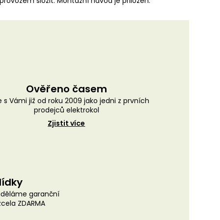
provozem složit. Montážní návod je přiložen.
Ověřeno časem
 s Vámi již od roku 2009 jako jedni z prvních
prodejců elektrokol
Zjistit více
lídky
uděláme garanční
 zcela ZDARMA