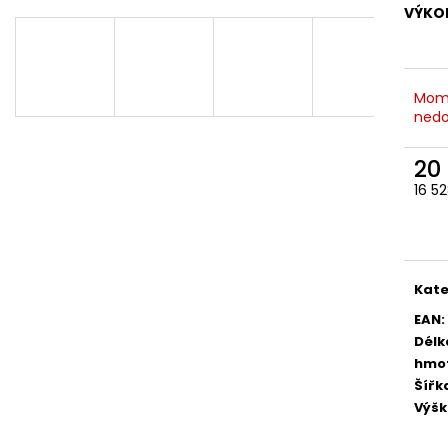
VÝKO
Mom
nedo
20
16 5
Měr
cena
Kate
EAN
:
Délk
hmo
Šířk
Výš