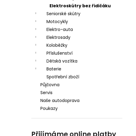
a
Elektroskútry bez řidičáku
n
Seniorské skútry
Motocykly
e
Elektro-auta
l
Elektrosady
Koloběžky
Příslušenství
Dětská vozítka
Baterie
Spotřební zboží
Půjčovna
Servis
Naše autodoprava
Poukazy
Přijímáme online platby