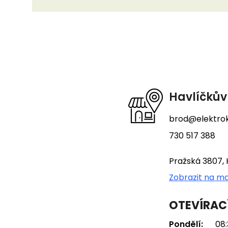
Z
á
p
a
t
Havlíčkův
í
brod@elektrok
730 517 388
Pražská 3807, 
Zobrazit na m
OTEVÍRAC
Pondělí:
08: