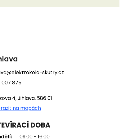
hlava
lava@elektrokola-skutry.cz
 007 875
tzova 4, Jihlava, 586 01
razit na mapách
EVÍRACÍ DOBA
dělí:
09:00 - 16:00