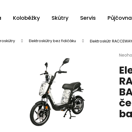
a
Koloběžky
Skútry
Servis
Půjčovna
Co potřebujete najít?
troskútry
Elektroskútry bez řidičáku
Elektroskútr RACCEWAY
Průmě
Neoh
HLEDAT
hodno
El
produ
je
RA
0,0
z
Doporučujeme
BA
5
hvězdi
če
ba