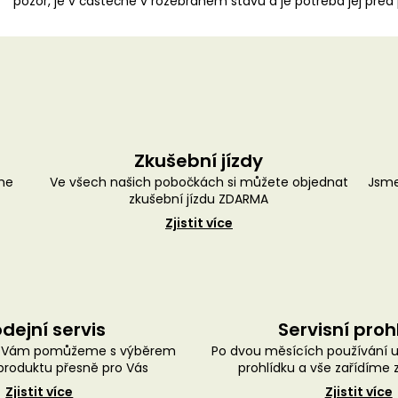
pozor, je v částečně v rozebraném stavu a je potřeba jej před 
Zkušební jízdy
me
Ve všech našich pobočkách si můžete objednat
Jsme
zkušební jízdu ZDARMA
Zjistit více
dejní servis
Servisní proh
ě Vám pomůžeme s výběrem
Po dvou měsících používání 
roduktu přesně pro Vás
prohlídku a vše zařídíme
Zjistit více
Zjistit více