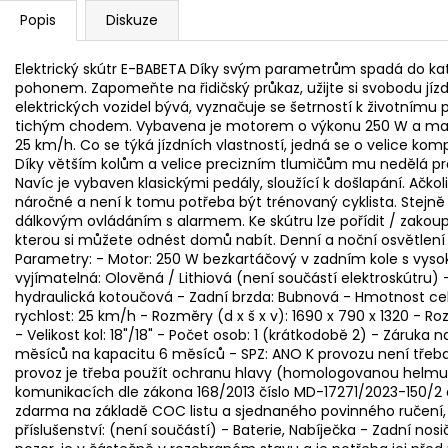
Popis
Diskuze
Elektrický skútr E-BABETA Díky svým parametrům spadá do k
pohonem. Zapomeňte na řidičský průkaz, užijte si svobodu jízdy
elektrických vozidel bývá, vyznačuje se šetrností k životnímu p
tichým chodem. Vybavena je motorem o výkonu 250 W a maxi
25 km/h. Co se týká jízdních vlastností, jedná se o velice k
Díky větším kolům a velice precizním tlumičům mu nedělá pro
Navíc je vybaven klasickými pedály, sloužící k došlapání. Ačko
náročné a není k tomu potřeba být trénovaný cyklista. Stejn
dálkovým ovládáním s alarmem. Ke skútru lze pořídit / zakoupi
kterou si můžete odnést domů nabít. Denní a noční osvětlení 
Parametry: - Motor: 250 W bezkartáčový v zadním kole s vysoko
vyjímatelná: Olověná / Lithiová (není součástí elektroskútru) 
hydraulická kotoučová - Zadní brzda: Bubnová - Hmotnost celk
rychlost: 25 km/h - Rozměry (d x š x v): 1690 x 790 x 1320 - Roz
- Velikost kol: 18"/18" - Počet osob: 1 (krátkodobě 2) - Záruka n
měsíců na kapacitu 6 měsíců - SPZ: ANO K provozu není třeba 
provoz je třeba použít ochranu hlavy (homologovanou helmu
komunikacích dle zákona 168/2013 číslo MD-17271/2023-150/2 a
zdarma na základě COC listu a sjednaného povinného ručení, 
příslušenství: (není součástí) - Baterie, Nabíječka - Zadní no