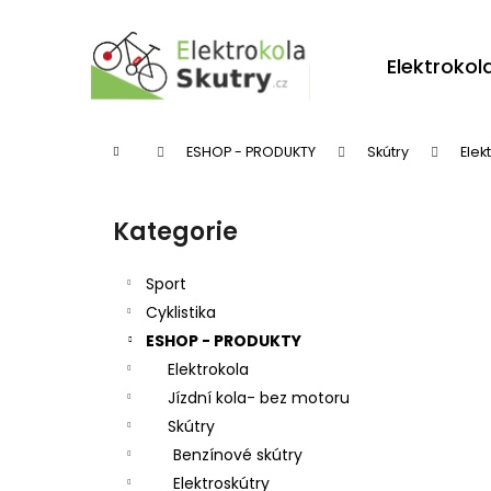
K
Přejít
na
o
obsah
Zpět
Zpět
Elektrokol
š
do
do
í
obchodu
obchodu
k
Domů
ESHOP - PRODUKTY
Skútry
Elek
P
o
Kategorie
Přeskočit
s
kategorie
t
Sport
r
Cyklistika
ESHOP - PRODUKTY
a
Elektrokola
n
Jízdní kola- bez motoru
n
Skútry
í
Benzínové skútry
p
Elektroskútry