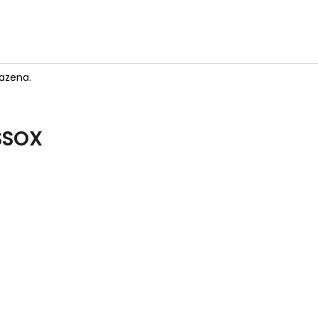
azena.
SSOX