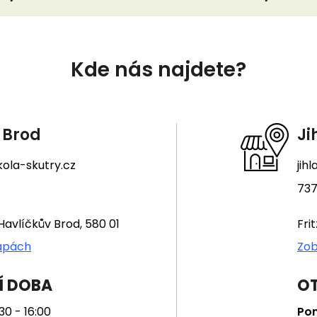
Kde nás najdete?
 Brod
Ji
ola-skutry.cz
jih
737
Havlíčkův Brod, 580 01
Fri
apách
Zob
Í DOBA
OT
30 - 16:00
Pon