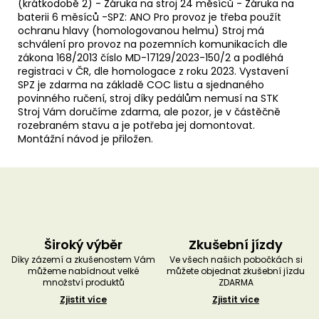
(krátkodobě 2) - Záruka na stroj 24 měsíců - Záruka na
baterii 6 měsíců -SPZ: ANO Pro provoz je třeba použít
ochranu hlavy (homologovanou helmu) Stroj má
schválení pro provoz na pozemních komunikacích dle
zákona 168/2013 číslo MD-17129/2023-150/2 a podléhá
registraci v ČR, dle homologace z roku 2023. Vystavení
SPZ je zdarma na základě COC listu a sjednaného
povinného ručení, stroj díky pedálům nemusí na STK
Stroj Vám doručíme zdarma, ale pozor, je v částěčně
rozebraném stavu a je potřeba jej domontovat.
Montážní návod je přiložen.
Široký výběr
Zkušební jízdy
Díky zázemí a zkušenostem Vám
Ve všech našich pobočkách si
můžeme nabídnout velké
můžete objednat zkušební jízdu
množství produktů
ZDARMA
Zjistit více
Zjistit více