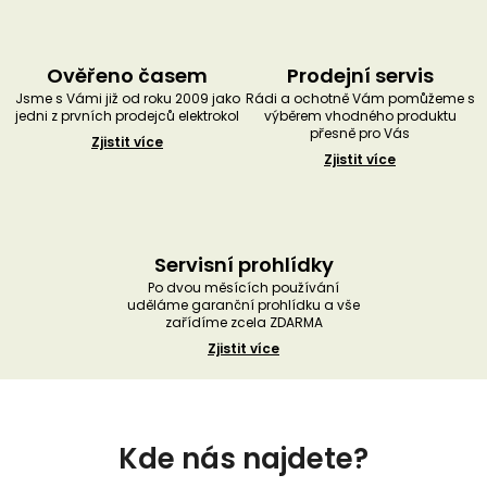
Ověřeno časem
Prodejní servis
Jsme s Vámi již od roku 2009 jako
Rádi a ochotně Vám pomůžeme s
jedni z prvních prodejců elektrokol
výběrem vhodného produktu
přesně pro Vás
Zjistit více
Zjistit více
Servisní prohlídky
Po dvou měsících používání
uděláme garanční prohlídku a vše
zařídíme zcela ZDARMA
Zjistit více
Z
á
Kde nás najdete?
p