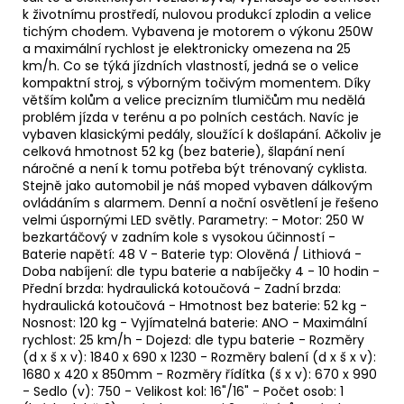
k životnímu prostředí, nulovou produkcí zplodin a velice
tichým chodem. Vybavena je motorem o výkonu 250W
a maximální rychlost je elektronicky omezena na 25
km/h. Co se týká jízdních vlastností, jedná se o velice
kompaktní stroj, s výborným točivým momentem. Díky
větším kolům a velice precizním tlumičům mu nedělá
problém jízda v terénu a po polních cestách. Navíc je
vybaven klasickými pedály, sloužící k došlapání. Ačkoliv je
celková hmotnost 52 kg (bez baterie), šlapání není
náročné a není k tomu potřeba být trénovaný cyklista.
Stejně jako automobil je náš moped vybaven dálkovým
ovládáním s alarmem. Denní a noční osvětlení je řešeno
velmi úspornými LED světly. Parametry: - Motor: 250 W
bezkartáčový v zadním kole s vysokou účinností -
Baterie napětí: 48 V - Baterie typ: Olověná / Lithiová -
Doba nabíjení: dle typu baterie a nabíječky 4 - 10 hodin -
Přední brzda: hydraulická kotoučová - Zadní brzda:
hydraulická kotoučová - Hmotnost bez baterie: 52 kg -
Nosnost: 120 kg - Vyjímatelná baterie: ANO - Maximální
rychlost: 25 km/h - Dojezd: dle typu baterie - Rozměry
(d x š x v): 1840 x 690 x 1230 - Rozměry balení (d x š x v):
1680 x 420 x 850mm - Rozměry řídítka (š x v): 670 x 990
- Sedlo (v): 750 - Velikost kol: 16"/16" - Počet osob: 1