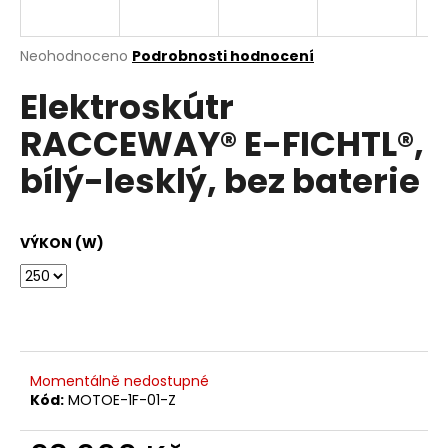
e
n
a
Průměrné
Neohodnoceno
Podrobnosti hodnocení
hodnocení
j
Elektroskútr
produktu
í
je
RACCEWAY® E-FICHTL®,
0,0
t
z
?
bílý-lesklý, bez baterie
5
hvězdiček.
VÝKON (W)
HLEDAT
D
o
Momentálně nedostupné
p
Kód:
MOTOE-1F-01-Z
o
r