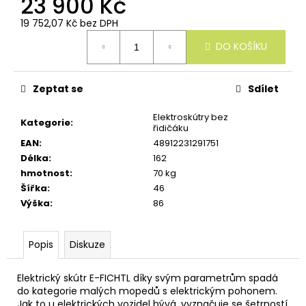
23 900 Kč
u
č
19 752,07 Kč bez DPH
u
Měrná
j
DO KOŠÍKU
cena:
e
m
e
Zeptat se
Sdílet
Elektroskútry bez
Kategorie
:
řidičáku
EAN
:
48912231291751
Délka
:
162
hmotnost
:
70 kg
Šířka
:
46
Výška
:
86
Popis
Diskuze
Elektrický skútr E-FICHTL díky svým parametrům spadá
do kategorie malých mopedů s elektrickým pohonem.
Jak to u elektrických vozidel bývá, vyznačuje se šetrností