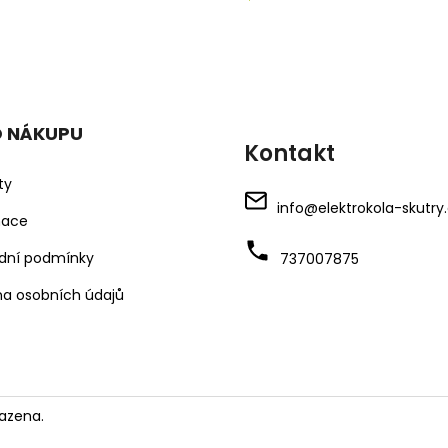
O NÁKUPU
Kontakt
ty
info
@
elektrokola-skutry
mace
dní podmínky
737007875
a osobních údajů
azena.