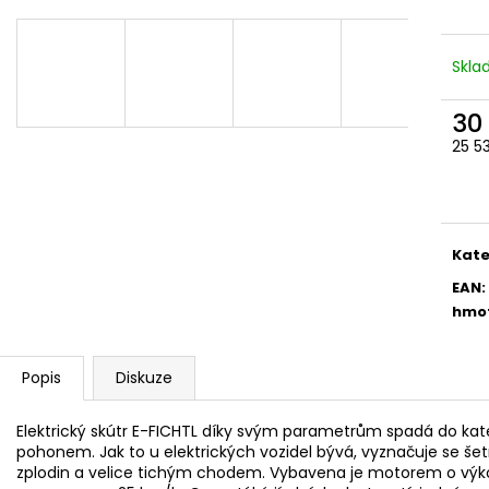
Skl
30
25 5
Měr
cena
Kate
EAN
:
hmo
Popis
Diskuze
Elektrický skútr E-FICHTL díky svým parametrům spadá do ka
pohonem. Jak to u elektrických vozidel bývá, vyznačuje se šet
zplodin a velice tichým chodem. Vybavena je motorem o výko