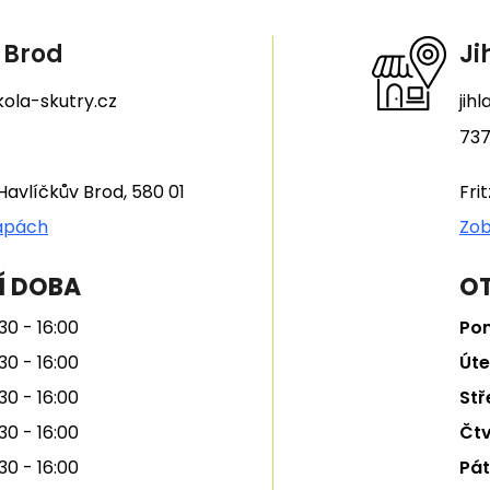
 Brod
Ji
ola-skutry.cz
jih
737
Havlíčkův Brod, 580 01
Fri
apách
Zob
Í DOBA
OT
30 - 16:00
Pon
30 - 16:00
Úte
30 - 16:00
Stř
30 - 16:00
Čtv
30 - 16:00
Pát