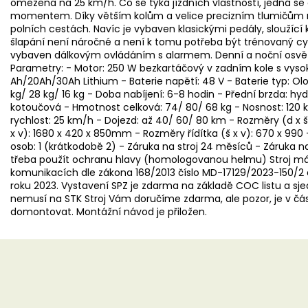
omezena na 25 km/h. Co se týká jízdních vlastností, jedná se
momentem. Díky větším kolům a velice precizním tlumičům m
polních cestách. Navíc je vybaven klasickými pedály, sloužící 
šlapání není náročné a není k tomu potřeba být trénovaný cyk
vybaven dálkovým ovládáním s alarmem. Denní a noční osvětle
Parametry: - Motor: 250 W bezkartáčový v zadním kole s vysoko
Ah/20Ah/30Ah Lithium - Baterie napětí: 48 V - Baterie typ: Ol
kg/ 28 kg/ 16 kg - Doba nabíjení: 6-8 hodin - Přední brzda: hy
kotoučová - Hmotnost celková: 74/ 80/ 68 kg - Nosnost: 120 k
rychlost: 25 km/h - Dojezd: až 40/ 60/ 80 km - Rozměry (d x š 
x v): 1680 x 420 x 850mm - Rozměry řídítka (š x v): 670 x 990 - 
osob: 1 (krátkodobě 2) - Záruka na stroj 24 měsíců - Záruka n
třeba použít ochranu hlavy (homologovanou helmu) Stroj má
komunikacích dle zákona 168/2013 číslo MD-17129/2023-150/2 
roku 2023. Vystavení SPZ je zdarma na základě COC listu a sj
nemusí na STK Stroj Vám doručíme zdarma, ale pozor, je v čá
domontovat. Montážní návod je přiložen.