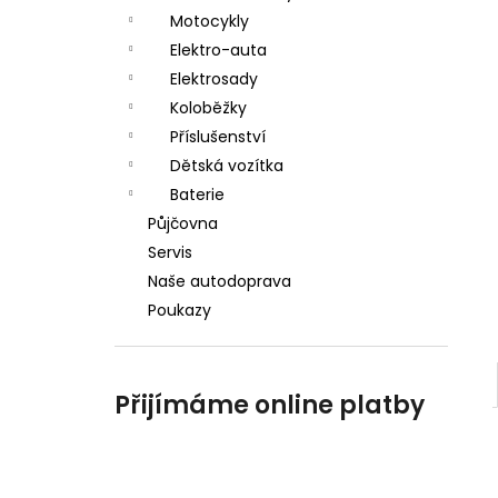
a
Motocykly
n
Elektro-auta
Elektrosady
e
Koloběžky
l
Příslušenství
Dětská vozítka
Baterie
Půjčovna
Servis
Naše autodoprava
Poukazy
Přijímáme online platby