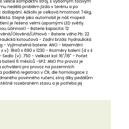
 o velice kompaktní stroj, s výborným točivým
u nedělá problém jízda v terénu a po
k došlapání. Ačkoliv je celková hmotnost 74kg,
lista. Stejně jako automobil je náš moped
ní je řešeno velmi úspornými LED světly.
u účinností - Baterie kapacita: 12
ověná/Olověná/Lithiová - Baterie váha Pb: 22
draulická kotoučová - Zadní brzda: hydraulická
g - Vyjímatelná baterie: ANO - Maximální
x v): 1840 x 690 x 1230 - Rozměry balení (d x š
Sedlo (v): 750 - Velikost kol: 16"/16" - Počet
a baterii 6 měsíců -SPZ: ANO Pro provoz je
 schválení pro provoz na pozemních
a podléhá registraci v ČR, dle homologace z
ednaného povinného ručení, stroj díky pedálům
stěčně rozebraném stavu a je potřeba jej