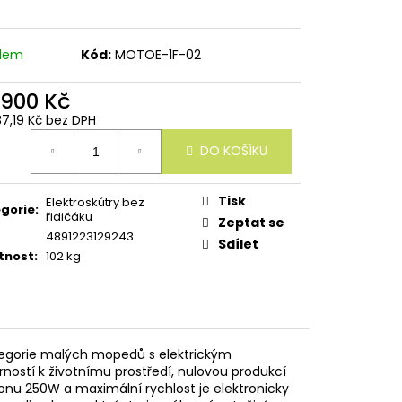
adem
Kód:
MOTOE-1F-02
 900 Kč
37,19 Kč bez DPH
ná
DO KOŠÍKU
:
Tisk
Elektroskútry bez
gorie
:
řidičáku
Zeptat se
4891223129243
Sdílet
tnost
:
102 kg
tegorie malých mopedů s elektrickým
rností k životnímu prostředí, nulovou produkcí
nu 250W a maximální rychlost je elektronicky