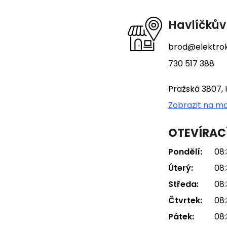
a
t
Havlíčkův
í
brod@elektrok
730 517 388
Pražská 3807, 
Zobrazit na m
OTEVÍRAC
Pondělí:
08:
Úterý:
08:
Středa:
08:
Čtvrtek:
08:
Pátek:
08: