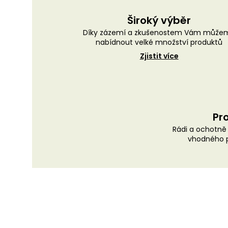
Široký výběr
Díky zázemí a zkušenostem Vám může
nabídnout velké množství produktů
Zjistit více
Pro
Rádi a ochotn
vhodného p
Z
á
p