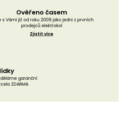
Ověřeno časem
 s Vámi již od roku 2009 jako jedni z prvních
prodejců elektrokol
Zjistit více
lídky
uděláme garanční
 zcela ZDARMA