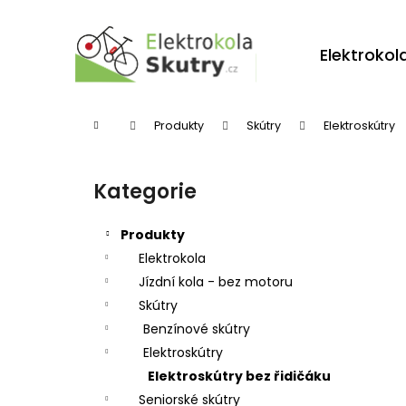
K
Přejít
na
o
obsah
Zpět
Zpět
Elektrokol
š
do
do
í
obchodu
obchodu
k
Domů
Produkty
Skútry
Elektroskútry
P
o
Kategorie
Přeskočit
s
kategorie
t
Produkty
r
Elektrokola
Jízdní kola - bez motoru
a
Skútry
n
Benzínové skútry
n
Elektroskútry
í
Elektroskútry bez řidičáku
p
Seniorské skútry