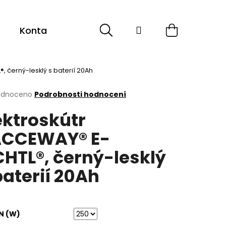
Hledat
Přihlášení
Nákupní
Kontakt
košík
, černý-lesklý s baterií 20Ah
rné
odnoceno
Podrobnosti hodnocení
cení
ektroskútr
ktu
CCEWAY® E-
CHTL®, černý-lesklý
ček.
baterií 20Ah
N (W)