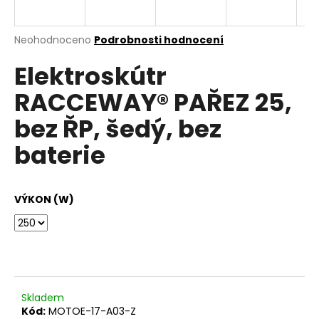
e
n
a
Průměrné
Neohodnoceno
Podrobnosti hodnocení
hodnocení
j
Elektroskútr
produktu
í
je
RACCEWAY® PAŘEZ 25,
0,0
t
z
?
bez ŘP, šedý, bez
5
hvězdiček.
baterie
HLEDAT
VÝKON (W)
D
o
p
o
Skladem
r
Kód:
MOTOE-17-A03-Z