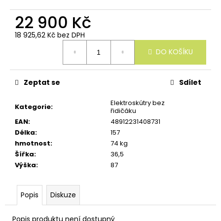
u
č
22 900 Kč
u
j
18 925,62 Kč bez DPH
e
Měrná
m
DO KOŠÍKU
cena:
e
Zeptat se
Sdílet
Elektroskútry bez
Kategorie
:
řidičáku
EAN
:
48912231408731
Délka
:
157
hmotnost
:
74 kg
Šířka
:
36,5
Výška
:
87
Popis
Diskuze
Popis produktu není dostupný