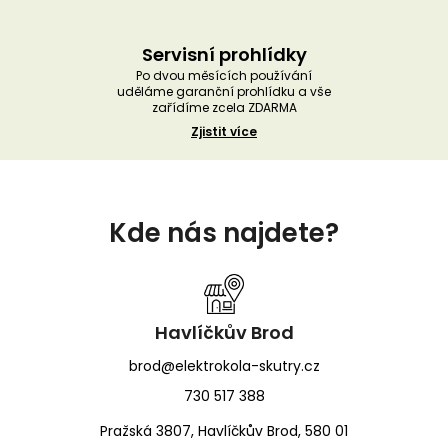
Servisní prohlídky
Po dvou měsících používání
uděláme garanční prohlídku a vše
zařídíme zcela ZDARMA
Zjistit více
Z
á
Kde nás najdete?
p
a
t
í
Havlíčkův Brod
brod@elektrokola-skutry.cz
730 517 388
Pražská 3807, Havlíčkův Brod, 580 01