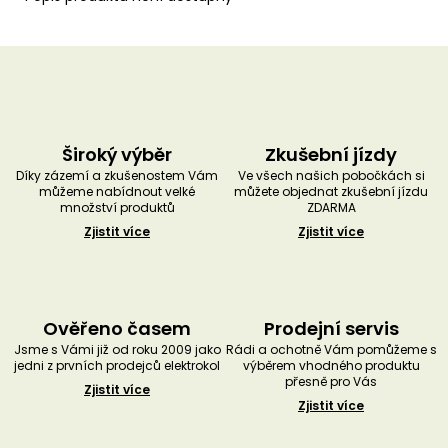
Široký výběr
Zkušební jízdy
Díky zázemí a zkušenostem Vám
Ve všech našich pobočkách si
můžeme nabídnout velké
můžete objednat zkušební jízdu
množství produktů
ZDARMA
Zjistit více
Zjistit více
Ověřeno časem
Prodejní servis
Jsme s Vámi již od roku 2009 jako
Rádi a ochotně Vám pomůžeme s
jedni z prvních prodejců elektrokol
výběrem vhodného produktu
přesně pro Vás
Zjistit více
Zjistit více