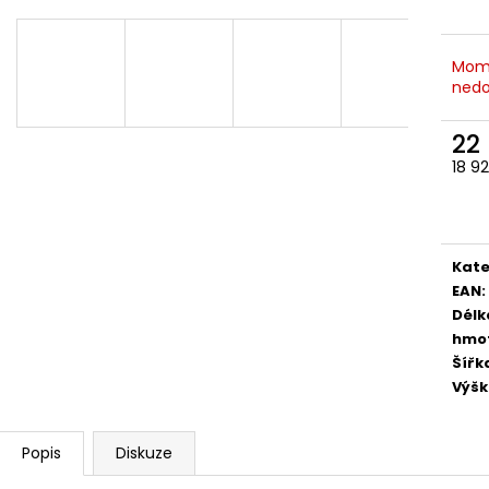
Mom
nedo
22
18 9
Měr
cena
Kate
EAN
:
Délk
hmo
Šířk
Výš
Popis
Diskuze