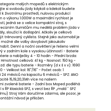
kategorie malých mopedů s elektrickým
e si svobodu jízdy kdykoli a kdekoli budete
tí k životnímu prostředí, nulovou produkcí
 o výkonu 1.000W a maximální rychlost je
í, jedná se o velice kompaktní stroj, s
ecizním tlumičům mu nedělá problém jízda v
y, sloužící k došlapání. Ačkoliv je celková
t trénovaný cyklista. Stejně jako automobil je
možné dle volby dovybavit jakoukoliv
nabít. Denní a noční osvětlení je řešeno velmi
ý v zadním kole s vysokou účinností - Baterie
aterie a nabíječky 4 - 10 hodin - Přední brzda:
Hmotnost celková: 41 kg - Nosnost: 150 kg -
d: dle typu baterie - Rozměry (d x š x v): 1690
 - Velikost kol: 16"/16" - Počet osob: 1
ii 24 měsíců na kapacitu 6 měsíců - SPZ: ANO
apacitě 15,19,20,31Ah více na našem
Vámi zvolené baterie - Zadní box Moped podléhá
s ŘP klasická SPZ, s verzí bez ŘP ,,malá´´ SPZ
lmu) Stroj Vám doručíme zdarma, ale pozor, je
ntážní návod je přiložen.