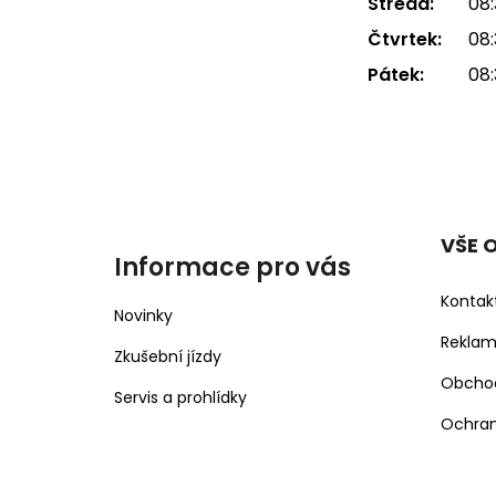
Středa:
08:
Čtvrtek:
08:
Pátek:
08:
VŠE 
Informace pro vás
Kontak
Novinky
Rekla
Zkušební jízdy
Obcho
Servis a prohlídky
Ochran