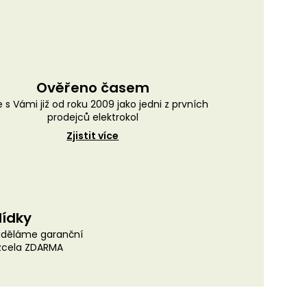
Ověřeno časem
 s Vámi již od roku 2009 jako jedni z prvních
prodejců elektrokol
Zjistit více
lídky
uděláme garanční
 zcela ZDARMA