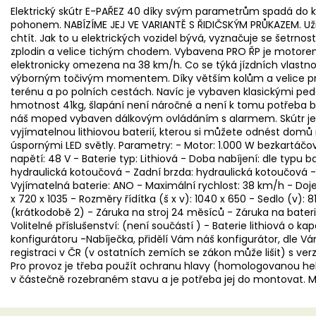
Elektrický skútr E-PAŘEZ 40 díky svým parametrům spadá do 
pohonem. NABÍZÍME JEJ VE VARIANTĚ S ŘIDIČSKÝM PRŮKAZEM. Užijt
chtít. Jak to u elektrických vozidel bývá, vyznačuje se šetrnos
zplodin a velice tichým chodem. Vybavena PRO ŘP je motorem
elektronicky omezena na 38 km/h. Co se týká jízdních vlastnost
výborným točivým momentem. Díky větším kolům a velice pr
terénu a po polních cestách. Navíc je vybaven klasickými pedál
hmotnost 41kg, šlapání není náročné a není k tomu potřeba bý
náš moped vybaven dálkovým ovládáním s alarmem. Skútr je 
vyjímatelnou lithiovou baterií, kterou si můžete odnést domů 
úspornými LED světly. Parametry: - Motor: 1.000 W bezkartáčov
napětí: 48 V - Baterie typ: Lithiová - Doba nabíjení: dle typu b
hydraulická kotoučová - Zadní brzda: hydraulická kotoučová - 
Vyjímatelná baterie: ANO - Maximální rychlost: 38 km/h - Dojez
x 720 x 1035 - Rozměry řídítka (š x v): 1040 x 650 - Sedlo (v): 810
(krátkodobě 2) - Záruka na stroj 24 měsíců - Záruka na bater
Volitelné příslušenství: (není součástí ) - Baterie lithiová o k
konfigurátoru -Nabíječka, přidělí Vám náš konfigurátor, dle 
registraci v ČR (v ostatních zemích se zákon může lišit) s verzí 
Pro provoz je třeba použít ochranu hlavy (homologovanou he
v částečně rozebraném stavu a je potřeba jej do montovat. Mo