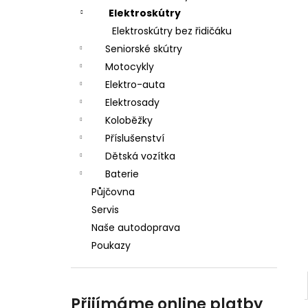
a
Elektroskútry
n
Elektroskútry bez řidičáku
Seniorské skútry
e
Motocykly
l
Elektro-auta
Elektrosady
Koloběžky
Příslušenství
Dětská vozítka
Baterie
Půjčovna
Servis
Naše autodoprava
Poukazy
Přijímáme online platby