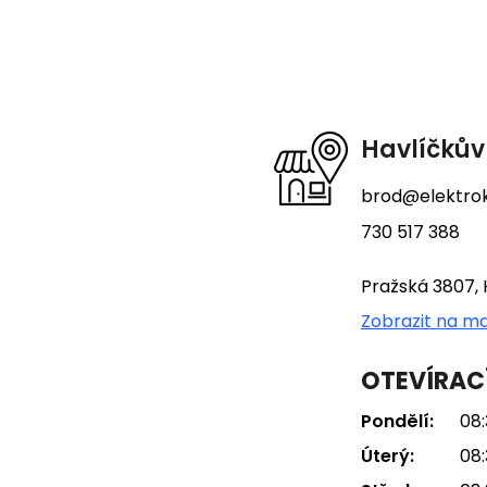
Z
á
p
a
t
Havlíčkův
í
brod@elektrok
730 517 388
Pražská 3807, 
Zobrazit na m
OTEVÍRAC
Pondělí:
08:
Úterý:
08: