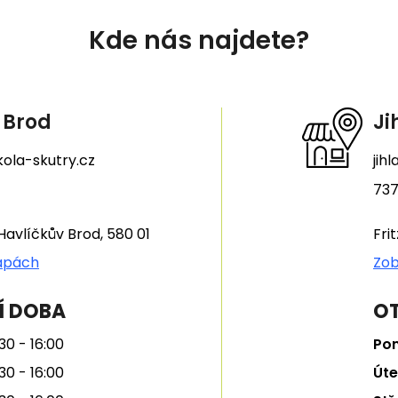
Kde nás najdete?
 Brod
Ji
ola-skutry.cz
jih
737
Havlíčkův Brod, 580 01
Fri
apách
Zob
Í DOBA
OT
30 - 16:00
Pon
30 - 16:00
Úte