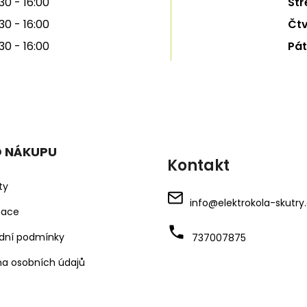
30 - 16:00
Stř
30 - 16:00
Čtv
30 - 16:00
Pát
O NÁKUPU
Kontakt
ty
info
@
elektrokola-skutry
mace
dní podmínky
737007875
a osobních údajů