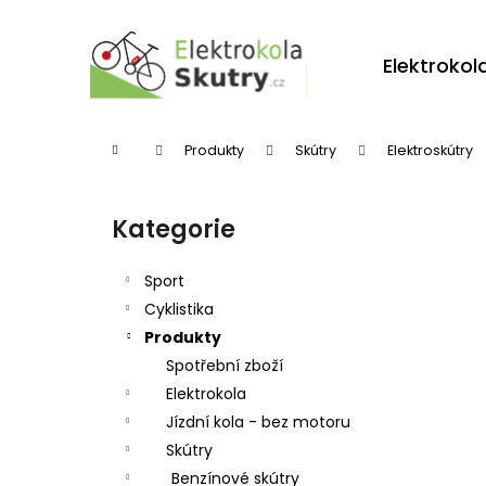
K
Přejít
na
o
obsah
Zpět
Zpět
Elektrokol
š
do
do
í
obchodu
obchodu
k
Domů
Produkty
Skútry
Elektroskútry
P
o
Kategorie
Přeskočit
s
kategorie
t
Sport
r
Cyklistika
Produkty
a
Spotřební zboží
n
Elektrokola
n
Jízdní kola - bez motoru
í
Skútry
p
Benzínové skútry