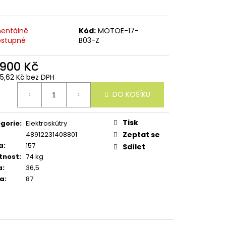
entálně
Kód:
MOTOE-17-
stupné
B03-Z
 900 Kč
25,62 Kč bez DPH
ná
DO KOŠÍKU
:
Tisk
gorie
:
Elektroskútry
48912231408801
Zeptat se
a
:
157
Sdílet
tnost
:
74 kg
a
:
36,5
ka
:
87