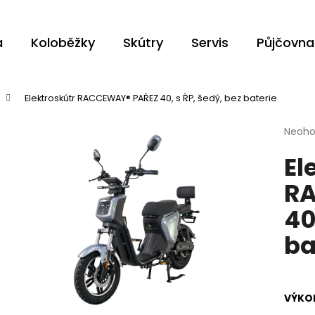
a
Koloběžky
Skútry
Servis
Půjčovna
Co potřebujete najít?
Elektroskútr RACCEWAY® PAŘEZ 40, s ŘP, šedý, bez baterie
Průmě
Neoh
HLEDAT
hodno
El
produ
je
R
0,0
z
Doporučujeme
40
5
hvězdi
ba
VÝKO