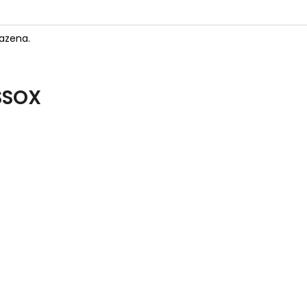
azena.
SSOX