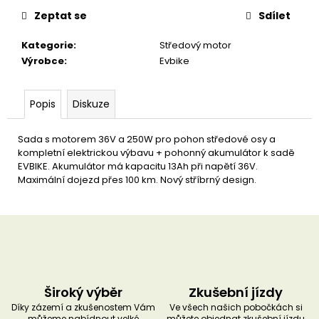
u
č
Zeptat se
Sdílet
u
j
Kategorie
:
Středový motor
e
Výrobce
:
Evbike
m
e
Popis
Diskuze
Sada s motorem 36V a 250W pro pohon středové osy a
kompletní elektrickou výbavu + pohonný akumulátor k sadě
EVBIKE. Akumulátor má kapacitu 13Ah při napětí 36V.
Maximální dojezd přes 100 km. Nový stříbrný design.
Široký výběr
Zkušební jízdy
Díky zázemí a zkušenostem Vám
Ve všech našich pobočkách si
můžeme nabídnout velké
můžete objednat zkušební jízdu