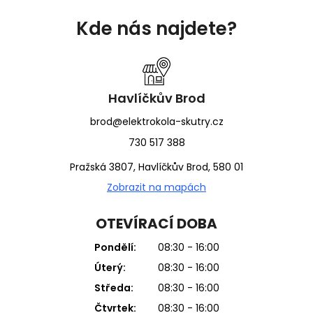
á
Kde nás najdete?
p
a
t
í
Havlíčkův Brod
brod@elektrokola-skutry.cz
730 517 388
Pražská 3807, Havlíčkův Brod, 580 01
Zobrazit na mapách
OTEVÍRACÍ DOBA
Pondělí:
08:30 - 16:00
Úterý:
08:30 - 16:00
Středa:
08:30 - 16:00
Čtvrtek:
08:30 - 16:00