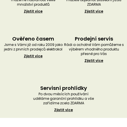
množství produktů
ZDARMA
Zjistit více
Zjistit více
Ověřeno časem
Prodejní servis
Jsme s Vámi již od roku 2009 jako
Rádi a ochotně Vám pomůžeme s
jedni z prvních prodejců elektrokol
výběrem vhodného produktu
přesně pro Vás
Zjistit více
Zjistit více
Servisní prohlídky
Po dvou měsících používání
uděláme garanční prohlídku a vše
zařídíme zcela ZDARMA
Zjistit více
Z