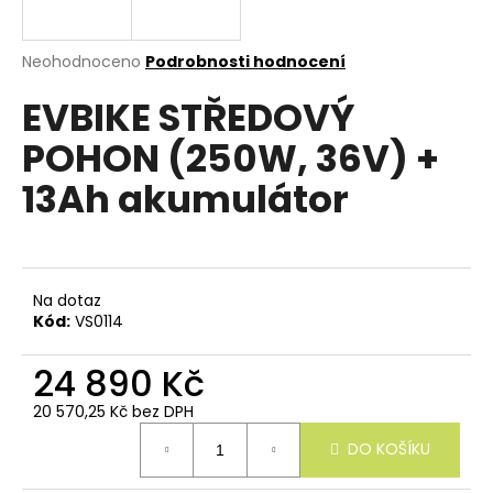
e
n
a
Průměrné
Neohodnoceno
Podrobnosti hodnocení
hodnocení
j
EVBIKE STŘEDOVÝ
produktu
í
je
POHON (250W, 36V) +
0,0
t
z
?
13Ah akumulátor
5
hvězdiček.
Na dotaz
HLEDAT
Kód:
VS0114
24 890 Kč
D
20 570,25 Kč bez DPH
o
Měrná
p
DO KOŠÍKU
cena:
o
r