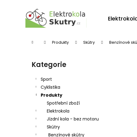
K
Přejít
na
o
obsah
Zpět
Zpět
Elektrokol
š
do
do
í
obchodu
obchodu
k
Domů
Produkty
Skútry
Benzínové skú
P
o
Kategorie
Přeskočit
s
kategorie
t
Sport
r
Cyklistika
Produkty
a
Spotřební zboží
n
Elektrokola
n
Jízdní kola - bez motoru
í
Skútry
p
Benzínové skútry