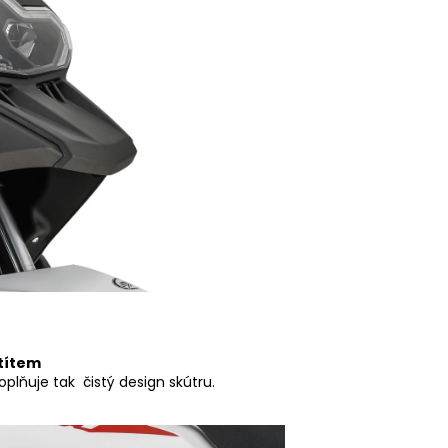
títem
tít a doplňuje tak čistý design skútru.