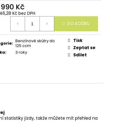
 990 Kč
46,28 Kč bez DPH
ná
DO KOŠÍKU
:
Tisk
Benzínové skútry do
gorie
:
125 ccm
Zeptat se
ka
:
3 roky
Sdílet
lej
ní statistiky jízdy, takže můžete mít přehled na