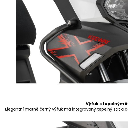
Výfuk s tepelným š
Elegantní matně černý výfuk má integrovaný tepelný š