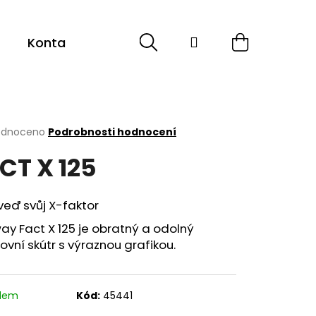
Hledat
Přihlášení
Nákupní
Kontakt
košík
rné
odnoceno
Podrobnosti hodnocení
cení
CT X 125
ktu
eď svůj X-faktor
ček.
y Fact X 125 je obratný a odolný
ovní skútr s výraznou grafikou.
adem
Kód:
45441