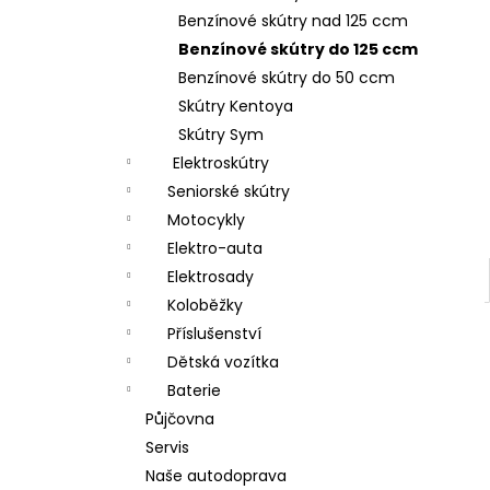
a
Benzínové skútry nad 125 ccm
n
Benzínové skútry do 125 ccm
Benzínové skútry do 50 ccm
e
Skútry Kentoya
l
Skútry Sym
Elektroskútry
Seniorské skútry
Motocykly
Elektro-auta
Elektrosady
Koloběžky
Příslušenství
Dětská vozítka
Baterie
Půjčovna
Servis
Naše autodoprava