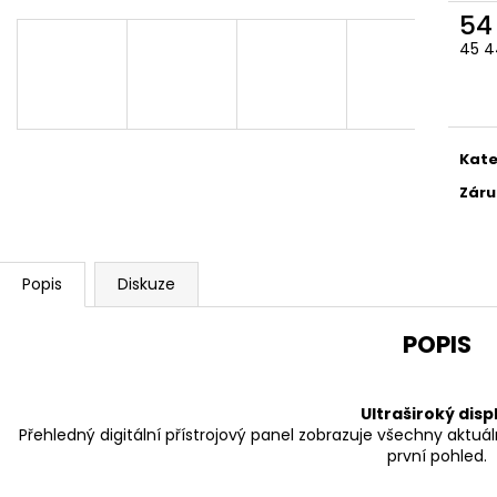
54
45 4
Měr
cena
Kate
Záru
Popis
Diskuze
POPIS
Ultraširoký disp
Přehledný digitální přístrojový panel zobrazuje všechny aktuál
první pohled.