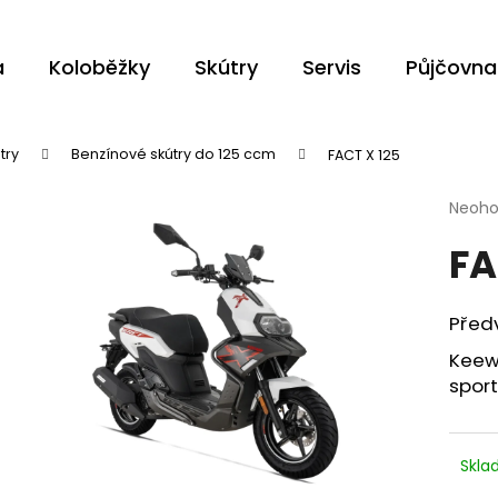
a
Koloběžky
Skútry
Servis
Půjčovna
Co potřebujete najít?
try
Benzínové skútry do 125 ccm
FACT X 125
Průmě
Neoh
HLEDAT
hodno
FA
produ
je
0,0
z
Doporučujeme
Předv
5
hvězdi
Keewa
sport
Skl