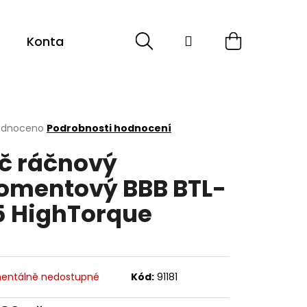
Hledat
Přihlášení
Nákupní
Kontakt
Sport
Cyklistika
ESHOP -
košík
rné
odnoceno
Podrobnosti hodnocení
cení
íč ráčnový
ktu
mentový BBB BTL-
5 HighTorque
ček.
entálně nedostupné
Kód:
91181