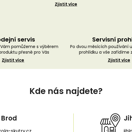
Zjistit více
dejní servis
Servisní proh
ě Vám pomůžeme s výběrem
Po dvou měsících používání 
roduktu přesně pro Vás
prohlídku a vše zařídíme
Zjistit více
Zjistit více
Kde nás najdete?
 Brod
Ji
ola-skutry.cz
jih