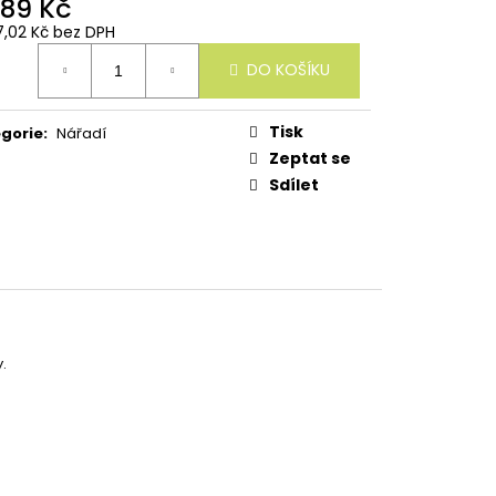
489 Kč
7,02 Kč bez DPH
ná
DO KOŠÍKU
:
Tisk
gorie
:
Nářadí
Zeptat se
Sdílet
.