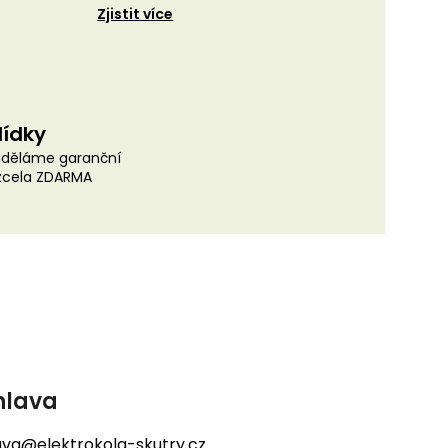
Zjistit více
lídky
uděláme garanční
 zcela ZDARMA
hlava
lava@elektrokola-skutry.cz