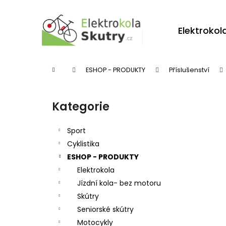
K
Přejít
na
o
obsah
Zpět
Zpět
Elektrokol
š
do
do
í
obchodu
obchodu
k
Domů
ESHOP - PRODUKTY
Příslušenství
P
o
Kategorie
Přeskočit
s
kategorie
t
Sport
r
Cyklistika
ESHOP - PRODUKTY
a
Elektrokola
n
Jízdní kola- bez motoru
n
Skútry
í
Seniorské skútry
p
Motocykly