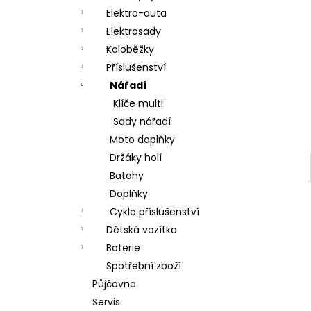
a
Elektro-auta
n
Elektrosady
Koloběžky
e
Příslušenství
l
Nářadí
Klíče multi
Sady nářadí
Moto doplňky
Držáky holí
Batohy
Doplňky
Cyklo příslušenství
Dětská vozítka
Baterie
Spotřební zboží
Půjčovna
Servis