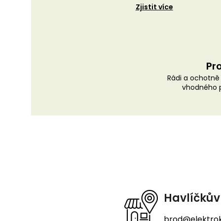
Zjistit více
Pro
Rádi a ochotn
vhodného p
Z
á
p
a
t
Havlíčkův
í
brod@elektrok