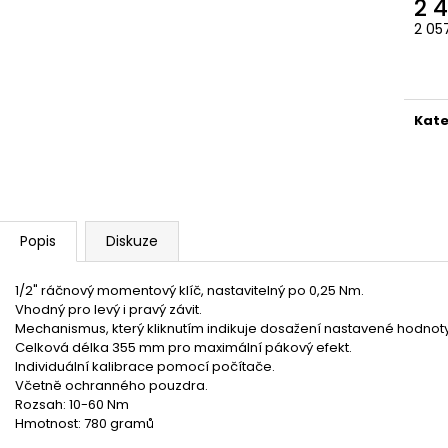
2 
2 05
Měr
cena
Kate
Popis
Diskuze
1/2" ráčnový momentový klíč, nastavitelný po 0,25 Nm.
Vhodný pro levý i pravý závit.
Mechanismus, který kliknutím indikuje dosažení nastavené hodnoty
Celková délka 355 mm pro maximální pákový efekt.
Individuální kalibrace pomocí počítače.
Včetně ochranného pouzdra.
Rozsah: 10-60 Nm
Hmotnost: 780 gramů