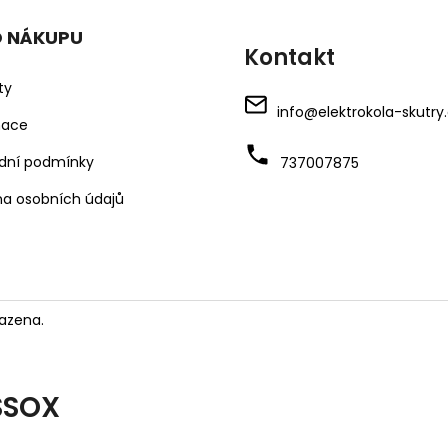
O NÁKUPU
Kontakt
ty
info
@
elektrokola-skutry
mace
dní podmínky
737007875
a osobních údajů
azena.
SSOX