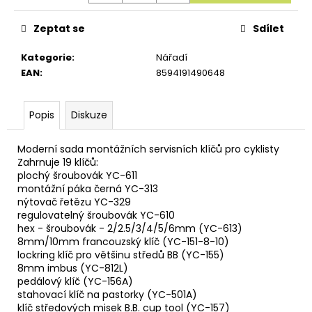
u
č
u
Zeptat se
Sdílet
j
e
Kategorie
:
Nářadí
m
EAN
:
8594191490648
e
Popis
Diskuze
Moderní sada montážních servisních klíčů pro cyklisty
Zahrnuje 19 klíčů:
plochý šroubovák YC-611
montážní páka černá YC-313
nýtovač řetězu YC-329
regulovatelný šroubovák YC-610
hex - šroubovák - 2/2.5/3/4/5/6mm (YC-613)
8mm/10mm francouzský klíč (YC-151-8-10)
lockring klíč pro většinu středů BB (YC-155)
8mm imbus (YC-812L)
pedálový klíč (YC-156A)
stahovací klíč na pastorky (YC-501A)
klíč středových misek B.B. cup tool (YC-157)