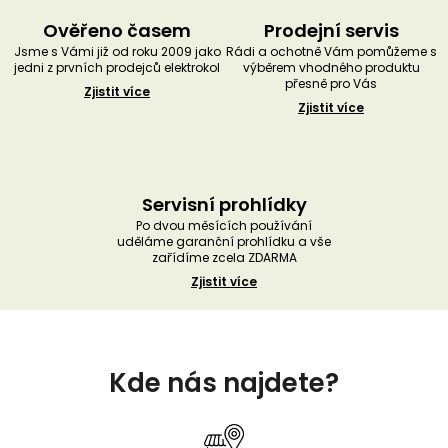
Ověřeno časem
Prodejní servis
Jsme s Vámi již od roku 2009 jako
Rádi a ochotně Vám pomůžeme s
jedni z prvních prodejců elektrokol
výběrem vhodného produktu
přesně pro Vás
Zjistit více
Zjistit více
Servisní prohlídky
Po dvou měsících používání
uděláme garanční prohlídku a vše
zařídíme zcela ZDARMA
Zjistit více
Z
á
Kde nás najdete?
p
a