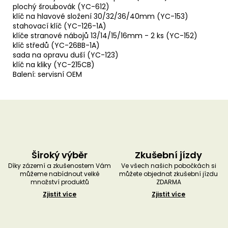
plochý šroubovák (YC-612)
klíč na hlavové složení 30/32/36/40mm (YC-153)
stahovací klíč (YC-126-1A)
klíče stranové nábojů 13/14/15/16mm - 2 ks (YC-152)
klíč středů (YC-26BB-1A)
sada na opravu duší (YC-123)
klíč na kliky (YC-215CB)
Balení: servisní OEM
Široký výběr
Zkušební jízdy
Díky zázemí a zkušenostem Vám
Ve všech našich pobočkách si
můžeme nabídnout velké
můžete objednat zkušební jízdu
množství produktů
ZDARMA
Zjistit více
Zjistit více