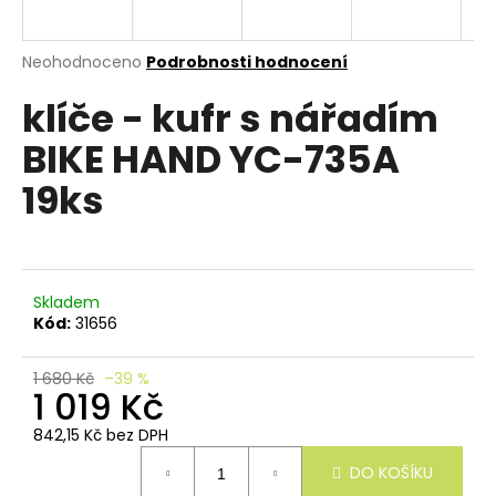
e
n
a
Průměrné
Neohodnoceno
Podrobnosti hodnocení
hodnocení
j
klíče - kufr s nářadím
produktu
í
je
BIKE HAND YC-735A
0,0
t
z
?
19ks
5
hvězdiček.
Skladem
HLEDAT
Kód:
31656
1 680 Kč
–39 %
1 019 Kč
D
o
842,15 Kč bez DPH
p
Měrná
o
DO KOŠÍKU
cena:
r