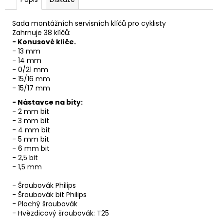
u
č
u
Sada montážních servisních klíčů pro cyklisty
j
Zahrnuje 38 klíčů:
e
- Konusové klíče.
m
- 13 mm
e
- 14 mm
- 0/21 mm
- 15/16 mm
- 15/17 mm
- Nástavce na bity:
- 2 mm bit
- 3 mm bit
- 4 mm bit
- 5 mm bit
- 6 mm bit
- 2,5 bit
- 1,5 mm
- Šroubovák Philips
- Šroubovák bit Philips
- Plochý šroubovák
- Hvězdicový šroubovák: T25