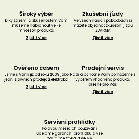
Široký výběr
Zkušební jízdy
Díky zázemí a zkušenostem Vám
Ve všech našich pobočkách si
můžeme nabídnout velké
můžete objednat zkušební jízdu
množství produktů
ZDARMA
Zjistit více
Zjistit více
Ověřeno časem
Prodejní servis
Jsme s Vámi již od roku 2009 jako
Rádi a ochotně Vám pomůžeme s
jedni z prvních prodejců elektrokol
výběrem vhodného produktu
přesně pro Vás
Zjistit více
Zjistit více
Servisní prohlídky
Po dvou měsících používání
uděláme garanční prohlídku a vše
zařídíme zcela ZDARMA