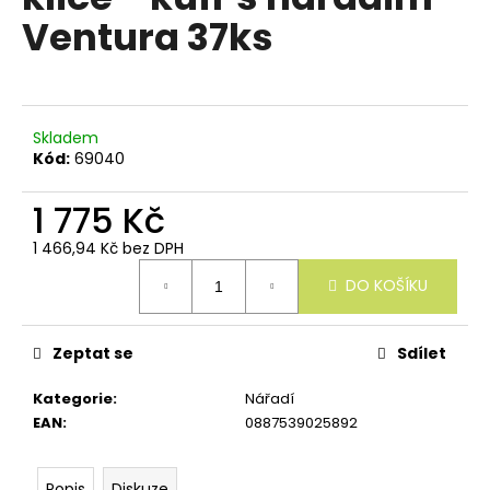
e
je
Ventura 37ks
n
0,0
z
a
5
j
hvězdiček.
í
Skladem
t
Kód:
69040
?
1 775 Kč
1 466,94 Kč bez DPH
Měrná
DO KOŠÍKU
cena:
HLEDAT
Zeptat se
Sdílet
D
Kategorie
:
Nářadí
o
EAN
:
0887539025892
p
o
r
Popis
Diskuze