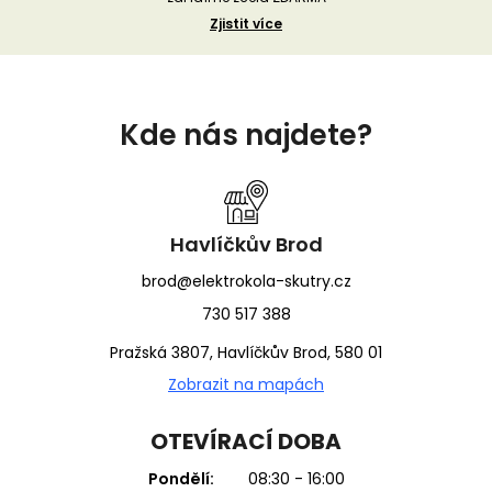
Zjistit více
Z
á
Kde nás najdete?
p
a
t
í
Havlíčkův Brod
brod@elektrokola-skutry.cz
730 517 388
Pražská 3807, Havlíčkův Brod, 580 01
Zobrazit na mapách
OTEVÍRACÍ DOBA
Pondělí:
08:30 - 16:00