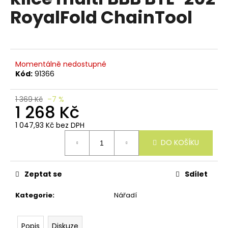
e
je
RoyalFold ChainTool
n
0,0
z
a
5
j
hvězdiček.
í
Momentálně nedostupné
t
Kód:
91366
?
1 369 Kč
–7 %
1 268 Kč
1 047,93 Kč bez DPH
Měrná
HLEDAT
DO KOŠÍKU
cena:
Zeptat se
Sdílet
D
o
Kategorie
:
Nářadí
p
o
r
Popis
Diskuze