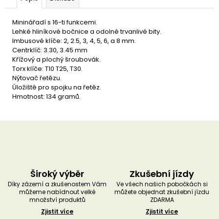
u
č
u
Mininářadí s 16-ti funkcemi.
j
Lehké hliníkové bočnice a odolné trvanlivé bity.
e
Imbusové klíče: 2, 2.5, 3, 4, 5, 6, a 8 mm.
m
Centrklíč: 3.30, 3.45 mm
e
Křížový a plochý šroubovák.
Torx klíče: T10 T25, T30.
Nýtovač řetězu.
Úložiště pro spojku na řetěz.
Hmotnost: 134 gramů.
Široký výběr
Zkušební jízdy
Díky zázemí a zkušenostem Vám
Ve všech našich pobočkách si
můžeme nabídnout velké
můžete objednat zkušební jízdu
množství produktů
ZDARMA
Zjistit více
Zjistit více