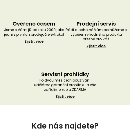
Ověřeno časem
Prodejní servis
Jsme s Vámi již od roku 2009 jako
Rádi a ochotně Vám pomůžeme s
jedni z prvních prodejců elektrokol
výběrem vhodného produktu
přesně pro Vás
Zjistit více
Zjistit více
Servisní prohlídky
Po dvou měsících používání
uděláme garanční prohlídku a vše
zařídíme zcela ZDARMA
Zjistit více
Z
á
Kde nás najdete?