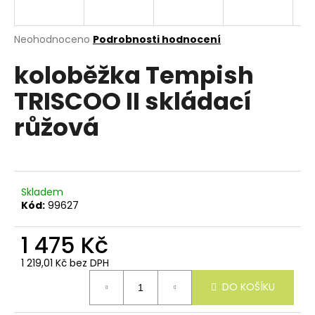
e
n
a
Průměrné
Neohodnoceno
Podrobnosti hodnocení
hodnocení
j
koloběžka Tempish
produktu
í
je
TRISCOO II skládací
0,0
t
z
?
růžová
5
hvězdiček.
Skladem
HLEDAT
Kód:
99627
1 475 Kč
D
1 219,01 Kč bez DPH
o
Měrná
p
DO KOŠÍKU
cena:
o
r