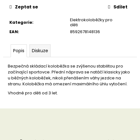
u
č
Zeptat se
Sdílet
u
j
Elektrokoloběžky pro
Kategorie
:
e
děti
m
EAN
:
8592678148136
e
Popis
Diskuze
Bezpečná skládací koloběžka se zvýšenou stabilitou pro
začínající sportovce. Přední náprava se natáčí klasicky jako
u běžných koloběžek, nikoli přenášením váhy jezdce na
stranu. Koloběžka má omezení maximálního úhlu vytočení.
Vhodné pro děti od 3 let.