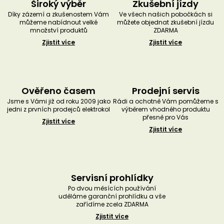
Široký výběr
Zkušební jízdy
Díky zázemí a zkušenostem Vám
Ve všech našich pobočkách si
můžeme nabídnout velké
můžete objednat zkušební jízdu
množství produktů
ZDARMA
Zjistit více
Zjistit více
Ověřeno časem
Prodejní servis
Jsme s Vámi již od roku 2009 jako
Rádi a ochotně Vám pomůžeme s
jedni z prvních prodejců elektrokol
výběrem vhodného produktu
přesně pro Vás
Zjistit více
Zjistit více
Servisní prohlídky
Po dvou měsících používání
uděláme garanční prohlídku a vše
zařídíme zcela ZDARMA
Zjistit více