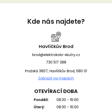
Z
á
Kde nás najdete?
p
a
t
í
Havlíčkův Brod
brod@elektrokola-skutry.cz
730 517 388
Pražská 3807, Havlíčkův Brod, 580 01
Zobrazit na mapách
OTEVÍRACÍ DOBA
Pondělí:
08:30 - 16:00
Úterý:
08:30 - 16:00