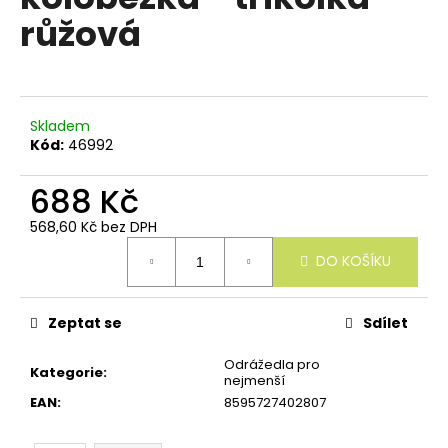
e
je
růžová
n
0,0
z
a
5
j
hvězdiček.
í
Skladem
t
Kód:
46992
?
688 Kč
568,60 Kč bez DPH
Měrná
DO KOŠÍKU
cena:
HLEDAT
Zeptat se
Sdílet
D
Odrážedla pro
Kategorie
:
o
nejmenší
p
EAN
:
8595727402807
o
r