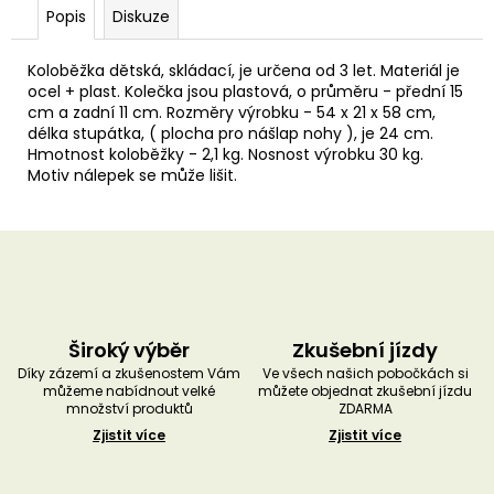
u
Popis
Diskuze
č
u
j
Koloběžka dětská, skládací, je určena od 3 let. Materiál je
e
ocel + plast. Kolečka jsou plastová, o průměru - přední 15
m
cm a zadní 11 cm. Rozměry výrobku - 54 x 21 x 58 cm,
e
délka stupátka, ( plocha pro nášlap nohy ), je 24 cm.
Hmotnost koloběžky - 2,1 kg. Nosnost výrobku 30 kg.
Motiv nálepek se může lišit.
Široký výběr
Zkušební jízdy
Díky zázemí a zkušenostem Vám
Ve všech našich pobočkách si
můžeme nabídnout velké
můžete objednat zkušební jízdu
množství produktů
ZDARMA
Zjistit více
Zjistit více