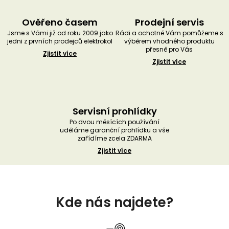
Ověřeno časem
Prodejní servis
Jsme s Vámi již od roku 2009 jako
Rádi a ochotně Vám pomůžeme s
jedni z prvních prodejců elektrokol
výběrem vhodného produktu
přesně pro Vás
Zjistit více
Zjistit více
Servisní prohlídky
Po dvou měsících používání
uděláme garanční prohlídku a vše
zařídíme zcela ZDARMA
Zjistit více
Z
á
Kde nás najdete?
p
a