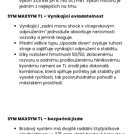
výkon 33,5 kW při 6.750 ot./min. Výkon motoru je
jedním z nejlepších na trhu.
SYM MAXSYM TL – Vynikající ovladatelnost
Vynikající „zadní mono shock s víceprvkovým
odpružením“ jednoduše absorbuje nerovnosti
vozovky a jemně reaguje.
Přední vidlice typu „Upsoide down“ zvyšuje tuhost
stroje a zajišťuje vynikající odpružení a stabilitu.
Díky rozložení hmotnosti 50/50, zkrácenému
rozvoru a zadnímu prodlouženému hliníkovému
kyvnému rameni se TL zrodil jako dokonalá
kombinace, která splňuje potřeby jak stability při
vysoké rychlosti, tak pozoruhodného pohodlí v
městském prostředí.
SYM MAXSYM TL – bezpečná jízda
Brzdový systém má dvojité radiální čtyřpístkové