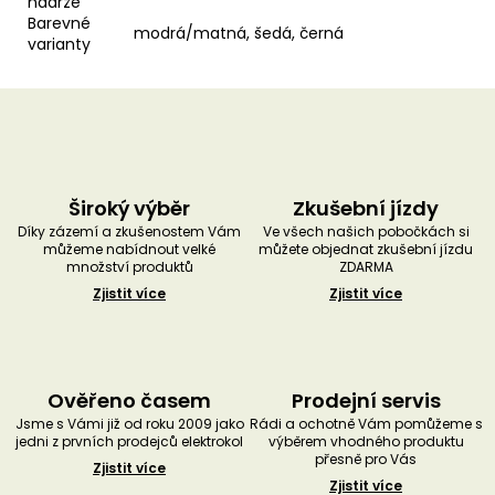
nádrže
Barevné
modrá/matná, šedá, černá
varianty
Široký výběr
Zkušební jízdy
Díky zázemí a zkušenostem Vám
Ve všech našich pobočkách si
můžeme nabídnout velké
můžete objednat zkušební jízdu
množství produktů
ZDARMA
Zjistit více
Zjistit více
Ověřeno časem
Prodejní servis
Jsme s Vámi již od roku 2009 jako
Rádi a ochotně Vám pomůžeme s
jedni z prvních prodejců elektrokol
výběrem vhodného produktu
přesně pro Vás
Zjistit více
Zjistit více