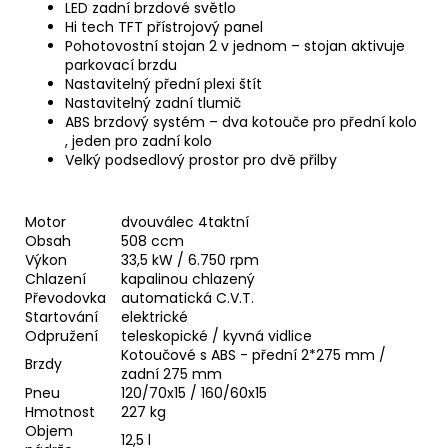
LED zadní brzdové světlo
Hi tech TFT přístrojový panel
Pohotovostní stojan 2 v jednom – stojan aktivuje
parkovací brzdu
Nastavitelný přední plexi štít
Nastavitelný zadní tlumič
ABS brzdový systém – dva kotouče pro přední kolo
, jeden pro zadní kolo
Velký podsedlový prostor pro dvě přilby
Motor
dvouválec 4taktní
Obsah
508 ccm
Výkon
33,5 kW / 6.750 rpm
Chlazení
kapalinou chlazený
Převodovka
automatická C.V.T.
Startování
elektrické
Odpružení
teleskopické / kyvná vidlice
Kotoučové s ABS - přední 2*275 mm /
Brzdy
zadní 275 mm
Pneu
120/70x15 / 160/60x15
Hmotnost
227 kg
Objem
12,5 l