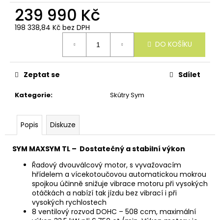
u
239 990 Kč
č
u
198 338,84 Kč bez DPH
j
Měrná
e
DO KOŠÍKU
cena:
m
e
Zeptat se
Sdílet
Kategorie
:
Skútry Sym
Popis
Diskuze
SYM MAXSYM TL – Dostatečný a stabilní výkon
Řadový dvouválcový motor, s vyvažovacím
hřídelem a vícekotoučovou automatickou mokrou
spojkou účinně snižuje vibrace motoru při vysokých
otáčkách a nabízí tak jízdu bez vibrací i při
vysokých rychlostech
8 ventilový rozvod DOHC – 508 ccm, maximální