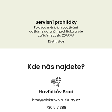
Servisní prohlídky
Po dvou měsících používání
uděláme garanční prohlídku a vše
zařídíme zcela ZDARMA
Zjistit více
Z
á
Kde nás najdete?
p
a
t
í
Havlíčkův Brod
brod@elektrokola-skutry.cz
730 517 388