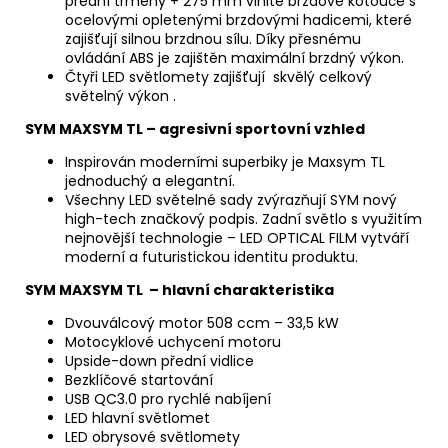
přední třmeny + 275 mm vlnité brzdové kotouče s
ocelovými opletenými brzdovými hadicemi, které
zajišťují silnou brzdnou sílu. Díky přesnému
ovládání ABS je zajištěn maximální brzdný výkon.
Čtyři LED světlomety zajišťují skvělý celkový
světelný výkon .
SYM MAXSYM TL – agresivní sportovní vzhled
Inspirován moderními superbiky je Maxsym TL
jednoduchý a elegantní.
Všechny LED světelné sady zvýrazňují SYM nový
high-tech značkový podpis. Zadní světlo s využitím
nejnovější technologie – LED OPTICAL FILM vytváří
moderní a futuristickou identitu produktu.
SYM MAXSYM TL – hlavní charakteristika
Dvouválcový motor 508 ccm – 33,5 kW
Motocyklové uchycení motoru
Upside-down přední vidlice
Bezklíčové startování
USB QC3.0 pro rychlé nabíjení
LED hlavní světlomet
LED obrysové světlomety