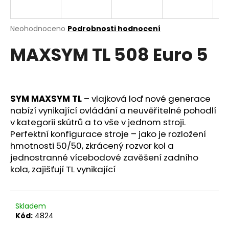
e
n
a
Průměrné
Neohodnoceno
Podrobnosti hodnocení
hodnocení
j
MAXSYM TL 508 Euro 5
produktu
í
je
0,0
t
z
?
5
hvězdiček.
SYM MAXSYM TL
– vlajková loď nové generace
nabízí vynikající ovládání a neuvěřitelné pohodlí
v kategorii skútrů a to vše v jednom stroji.
Perfektní konfigurace stroje – jako je rozložení
HLEDAT
hmotnosti 50/50, zkrácený rozvor kol a
jednostranné vícebodové zavěšení zadního
kola, zajišťují TL vynikající
D
o
p
Skladem
o
Kód:
4824
r