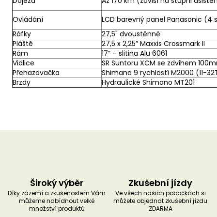
Dojezd
Až 170 km (závisí na stupni asis
Ovládání
LCD barevný panel Panasonic (4 s
Ráfky
27,5" dvoustěnné
Pláště
27,5 x 2,25” Maxxis Crossmark II
Rám
17” – slitina Alu 6061
Vidlice
SR Suntoru XCM se zdvihem 10
Přehazovačka
Shimano 9 rychlostí M2000 (11-32
Brzdy
Hydraulické Shimano MT201
Široký výběr
Zkušební jízdy
Díky zázemí a zkušenostem Vám
Ve všech našich pobočkách si
můžeme nabídnout velké
můžete objednat zkušební jízdu
množství produktů
ZDARMA