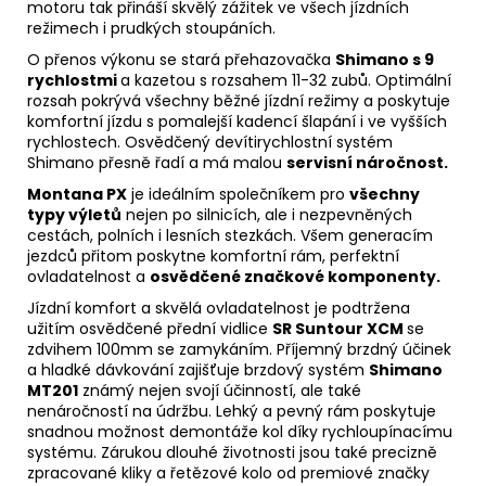
motoru tak přináší skvělý zážitek ve všech jízdních
režimech i prudkých stoupáních.
O přenos výkonu se stará přehazovačka
Shimano s 9
rychlostmi
a kazetou s rozsahem 11-32 zubů. Optimální
rozsah pokrývá všechny běžné jízdní režimy a poskytuje
komfortní jízdu s pomalejší kadencí šlapání i ve vyšších
rychlostech. Osvědčený devítirychlostní systém
Shimano přesně řadí a má malou
servisní náročnost.
Montana PX
je ideálním společníkem pro
všechny
typy výletů
nejen po silnicích, ale i nezpevněných
cestách, polních i lesních stezkách. Všem generacím
jezdců přitom poskytne komfortní rám, perfektní
ovladatelnost a
osvědčené značkové komponenty.
Jízdní komfort a skvělá ovladatelnost je podtržena
užitím osvědčené přední vidlice
SR Suntour XCM
se
zdvihem 100mm se zamykáním. Příjemný brzdný účinek
a hladké dávkování zajišťuje brzdový systém
Shimano
MT201
známý nejen svojí účinností, ale také
nenáročností na údržbu. Lehký a pevný rám poskytuje
snadnou možnost demontáže kol díky rychloupínacímu
systému. Zárukou dlouhé životnosti jsou také precizně
zpracované kliky a řetězové kolo od premiové značky