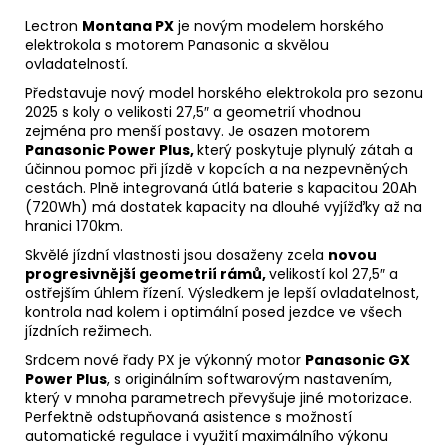
u
č
Lectron
Montana PX
je novým modelem horského
u
elektrokola s motorem Panasonic a skvělou
j
ovladatelností.
e
Představuje nový model horského elektrokola pro sezonu
m
2025 s koly o velikosti 27,5″ a geometrií vhodnou
e
zejména pro menší postavy. Je osazen motorem
Panasonic Power Plus,
který poskytuje plynulý zátah a
účinnou pomoc při jízdě v kopcích a na nezpevněných
cestách. Plně integrovaná útlá baterie s kapacitou 20Ah
(720Wh) má dostatek kapacity na dlouhé vyjížďky až na
hranici 170km.
Skvělé jízdní vlastnosti jsou dosaženy zcela
novou
progresivnější geometrií rámů,
velikostí kol 27,5″ a
ostřejším úhlem řízení. Výsledkem je lepší ovladatelnost,
kontrola nad kolem i optimální posed jezdce ve všech
jízdních režimech.
Srdcem nové řady PX je výkonný motor
Panasonic GX
Power Plus
, s originálním softwarovým nastavením,
který v mnoha parametrech převyšuje jiné motorizace.
Perfektně odstupňovaná asistence s možností
automatické regulace i využití maximálního výkonu