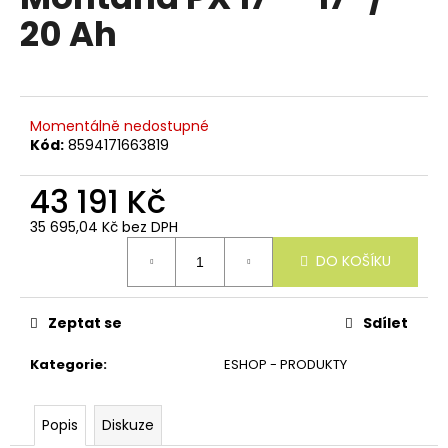
e
je
20 Ah
n
0,0
z
a
5
j
hvězdiček.
í
Momentálně nedostupné
t
Kód:
8594171663819
?
43 191 Kč
35 695,04 Kč bez DPH
Měrná
DO KOŠÍKU
cena:
HLEDAT
Zeptat se
Sdílet
D
Kategorie
:
ESHOP - PRODUKTY
o
p
o
Popis
Diskuze
r