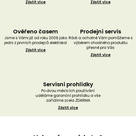
Zjistit více
Zjistit více
Ověřeno časem
Prodejní servis
Jsme s Vámi již od roku 2009 jako
Rádi a ochotně Vám pomůžeme s
jedni z prvních prodejců elektrokol
výběrem vhodného produktu
přesně pro Vás
Zjistit více
Zjistit více
Servisní prohlídky
Po dvou měsících používání
uděláme garanční prohlídku a vše
zařídíme zcela ZDARMA
Zjistit více
Z
á