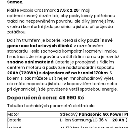
Samox
.
Pláště Maxxis Crossmark
27,5 x 2,25″
mají
optimalizovaný dezén tak, aby poskytovaly potřebnou
trakci na nezpevněném povrchu, ale díky jemnějšímu
vzorku i komfortní jízdu po silnici a jistotu při průjezdu
zatáčkou.
Dalším trumfem je baterie, která si díky použití
nové
generace bateriových článků
v rozměrovém
standardu Tesla zachovala kompaktní rozměry i malou
hmotnost. Je integrována ve štíhlé linii rámu a je rovněž
snadno odnímatelná
. Baterie je propojená s řídícím
centrem motoru a poskytuje nadstandardní kapacitu
20Ah (720Wh) s dojezdem až na hranici 170km
. S
kolem si tak můžete užít nejen mnohahodinový výlet,
ale máte naprostou jistotu i v kopcovitém terénu nebo
při dynamické jízdě provázené větší spotřebou energie.
Doporučená cena: 49 990 Kč
Tabulka technických parametrů elektrokola:
Motor
Středový
Panasonic GX Power P
Baterie
Li-ion Samsung/LG 36 V –
20 Ah
(