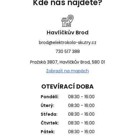
Kde nás najdete?
p
a
t
í
Havlíčkův Brod
brod@elektrokola-skutry.cz
730 517 388
Pražská 3807, Havlíčkův Brod, 580 01
Zobrazit na mapách
OTEVÍRACÍ DOBA
Pondělí:
08:30 - 16:00
Úterý:
08:30 - 16:00
Středa:
08:30 - 16:00
Čtvrtek:
08:30 - 16:00
Pátek:
08:30 - 16:00