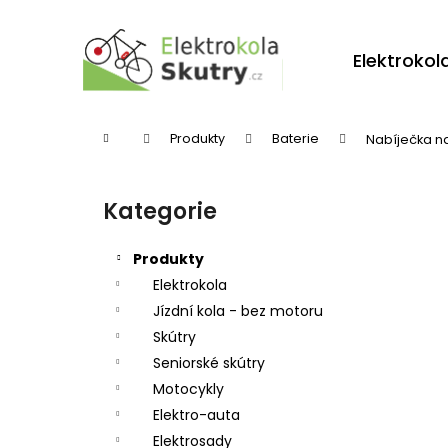
K
Přejít
na
o
obsah
Zpět
Zpět
Elektrokol
š
do
do
í
obchodu
obchodu
k
Domů
Produkty
Baterie
Nabíječka na
P
o
Kategorie
Přeskočit
s
kategorie
t
Produkty
r
Elektrokola
Jízdní kola - bez motoru
a
Skútry
n
Seniorské skútry
n
Motocykly
í
Elektro-auta
p
Elektrosady