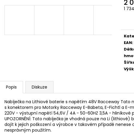
2 
1 73
Měr
cena
Kate
EAN
:
Délk
hmo
Šířk
Výš
Popis
Diskuze
Nabíječka na Lithiové baterie s napětím 48V Racceway Tato nab
s konektorem pro Motorky Racceway E-Babeta, E-Fichtl a E-mo
220V - výstupní napětí 54,6V / 4A - 50-60HZ 3,5A - hliníkové
UPOZORNĚNÍ: Tato nabíječka je vhodná pouze na Li (lithiové) 
dojít k jejich poškození a výrobce v takovém případě nenes
nesprávným použitím.