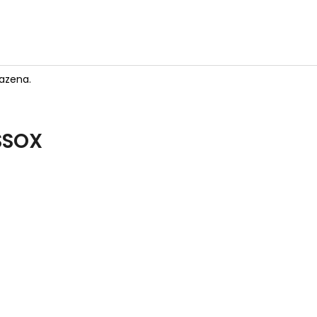
azena.
SSOX