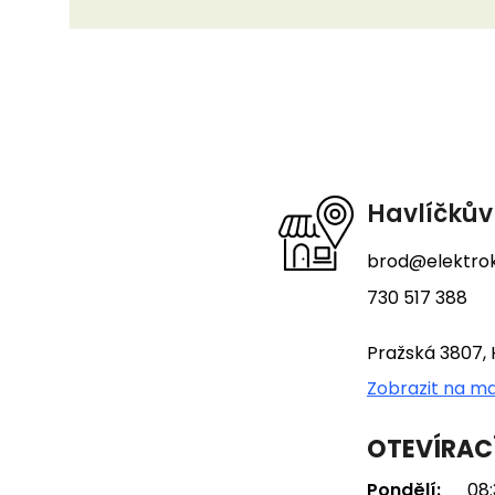
Z
á
p
a
t
Havlíčkův
í
brod@elektrok
730 517 388
Pražská 3807, 
Zobrazit na m
OTEVÍRAC
Pondělí:
08: