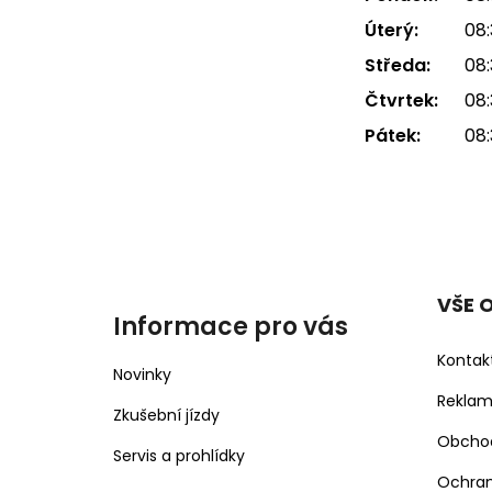
Úterý:
08:
Středa:
08:
Čtvrtek:
08:
Pátek:
08:
VŠE 
Informace pro vás
Kontak
Novinky
Rekla
Zkušební jízdy
Obcho
Servis a prohlídky
Ochran