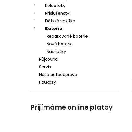
a
Koloběžky
n
Příslušenství
Dětská vozítka
e
Baterie
l
Repasované baterie
Nové baterie
Nabíječky
Půjčovna
Servis
Naše autodoprava
Poukazy
Přijímáme online platby