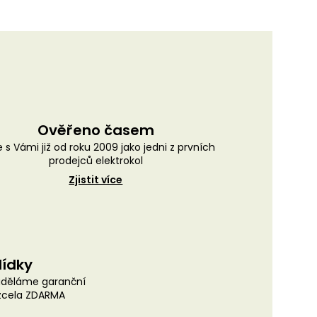
Ověřeno časem
 s Vámi již od roku 2009 jako jedni z prvních
prodejců elektrokol
Zjistit více
lídky
uděláme garanční
 zcela ZDARMA