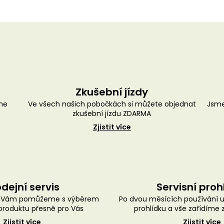
Zkušební jízdy
me
Ve všech našich pobočkách si můžete objednat
Jsme
zkušební jízdu ZDARMA
Zjistit více
dejní servis
Servisní proh
ě Vám pomůžeme s výběrem
Po dvou měsících používání 
roduktu přesně pro Vás
prohlídku a vše zařídíme
Zjistit více
Zjistit více