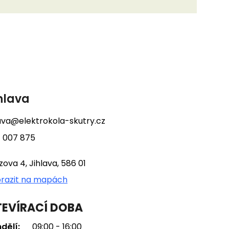
hlava
lava@elektrokola-skutry.cz
 007 875
tzova 4, Jihlava, 586 01
razit na mapách
EVÍRACÍ DOBA
dělí:
09:00 - 16:00