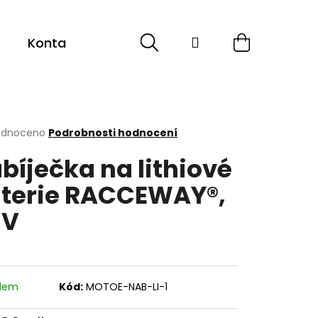
Hledat
Přihlášení
Nákupní
Kontakt
košík
rné
odnoceno
Podrobnosti hodnocení
cení
bíječka na lithiové
ktu
terie RACCEWAY®,
8V
ček.
adem
Kód:
MOTOE-NAB-LI-1