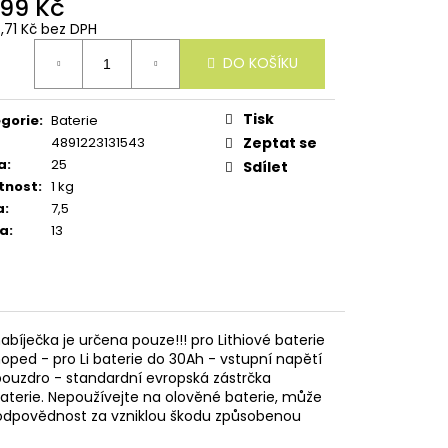
099 Kč
4,71 Kč bez DPH
ná
DO KOŠÍKU
:
Tisk
gorie
:
Baterie
4891223131543
Zeptat se
a
:
25
Sdílet
tnost
:
1 kg
a
:
7,5
ka
:
13
íječka je určena pouze!!! pro Lithiové baterie
ped - pro Li baterie do 30Ah - vstupní napětí
 pouzdro - standardní evropská zástrčka
baterie. Nepoužívejte na olověné baterie, může
e odpovědnost za vzniklou škodu způsobenou