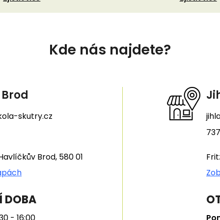
Kde nás najdete?
 Brod
Ji
ola-skutry.cz
jih
737
Havlíčkův Brod, 580 01
Fri
apách
Zob
Í DOBA
OT
30 - 16:00
Pon