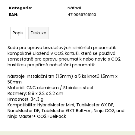
u
č
Kategorie
:
Nářadí
u
EAN
:
4710069706190
j
e
m
Popis
Diskuze
e
Sada pro opravu bezdušových silničních pneumatik
kompaktně uložená v CO2 kartuši, která se používá
samostatně pro opravu pneumatik nebo navíc s CO2
hustilkou pro přímé nahuštění pneumatik.
Nástroje: Instalační trn (1.5mm) a 5 ks knotů 1.5mm x
50mm
Materiál: CNC aluminum / Stainless steel
Rozměry: 8.8 x 2.2 x 2.2 cm
Hmotnost: 34.3 g
Kompatibilita: HybridMaster Mini, TubiMaster GX DF,
NanoMaster DF, TubiMaster GXT Bolt-on, Ninja CO2, and
Ninja Master+ CO2 FuelPack