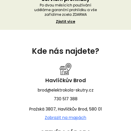
Po dvou měsících používání
uděláme garanční prohlídku a vše
zařídíme zcela ZDARMA
Zjistit více
Z
á
Kde nás najdete?
p
a
t
í
Havlíčkův Brod
brod@elektrokola-skutry.cz
730 517 388
Pražská 3807, Havlíčkův Brod, 580 01
Zobrazit na mapách