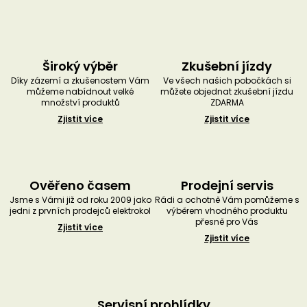
Široký výběr
Zkušební jízdy
Díky zázemí a zkušenostem Vám
Ve všech našich pobočkách si
můžeme nabídnout velké
můžete objednat zkušební jízdu
množství produktů
ZDARMA
Zjistit více
Zjistit více
Ověřeno časem
Prodejní servis
Jsme s Vámi již od roku 2009 jako
Rádi a ochotně Vám pomůžeme s
jedni z prvních prodejců elektrokol
výběrem vhodného produktu
přesně pro Vás
Zjistit více
Zjistit více
Servisní prohlídky