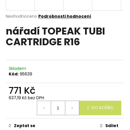
e
n
a
Průměrné
Neohodnoceno
Podrobnosti hodnocení
hodnocení
j
nářadí TOPEAK TUBI
produktu
í
je
CARTRIDGE R16
0,0
t
z
?
5
hvězdiček.
Skladem
Kód:
95639
HLEDAT
771 Kč
637,19 Kč bez DPH
Měrná
D
DO KOŠÍKU
cena:
o
p
o
r
Zeptat se
Sdílet