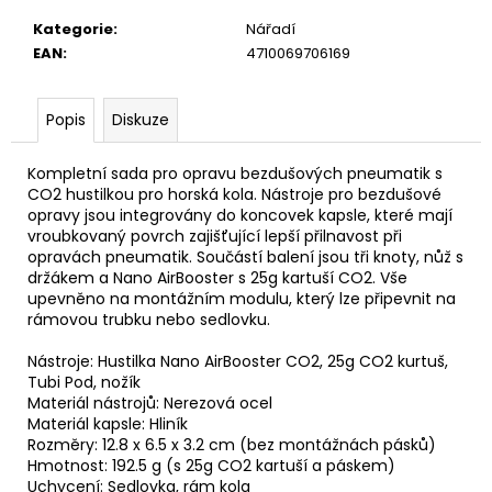
u
č
Kategorie
:
Nářadí
u
EAN
:
4710069706169
j
e
m
Popis
Diskuze
e
Kompletní sada pro opravu bezdušových pneumatik s
CO2 hustilkou pro horská kola. Nástroje pro bezdušové
opravy jsou integrovány do koncovek kapsle, které mají
vroubkovaný povrch zajišťující lepší přilnavost při
opravách pneumatik. Součástí balení jsou tři knoty, nůž s
držákem a Nano AirBooster s 25g kartuší CO2. Vše
upevněno na montážním modulu, který lze připevnit na
rámovou trubku nebo sedlovku.
Nástroje: Hustilka Nano AirBooster CO2, 25g CO2 kurtuš,
Tubi Pod, nožík
Materiál nástrojů: Nerezová ocel
Materiál kapsle: Hliník
Rozměry: 12.8 x 6.5 x 3.2 cm (bez montážnách pásků)
Hmotnost: 192.5 g (s 25g CO2 kartuší a páskem)
Uchycení: Sedlovka, rám kola