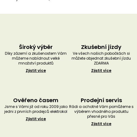
Široký výběr
Zkušební jízdy
Díky zázemí a zkušenostem Vám
Ve všech našich pobočkách si
můžeme nabídnout velké
můžete objednat zkušební jízdu
množství produktů
ZDARMA
Zjistit více
Zjistit více
Ověřeno časem
Prodejní servis
Jsme s Vámi již od roku 2009 jako
Rádi a ochotně Vám pomůžeme s
jedni z prvních prodejců elektrokol
výběrem vhodného produktu
přesně pro Vás
Zjistit více
Zjistit více