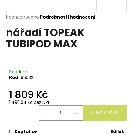
e
n
a
Průměrné
Neohodnoceno
Podrobnosti hodnocení
hodnocení
j
nářadí TOPEAK
produktu
í
je
TUBIPOD MAX
0,0
t
z
?
5
hvězdiček.
Skladem
Kód:
95632
HLEDAT
1 809 Kč
1 495,04 Kč bez DPH
Měrná
D
DO KOŠÍKU
cena:
o
p
o
r
Zeptat se
Sdílet