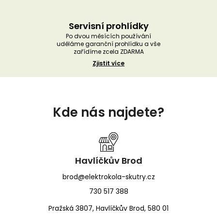
Servisní prohlídky
Po dvou měsících používání
uděláme garanční prohlídku a vše
zařídíme zcela ZDARMA
Zjistit více
Z
á
Kde nás najdete?
p
a
t
í
Havlíčkův Brod
brod@elektrokola-skutry.cz
730 517 388
Pražská 3807, Havlíčkův Brod, 580 01