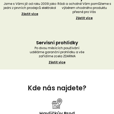
Jsme s Vámi již od roku 2009 jako
Rádi a ochotně Vám pomůžeme s
jedni z prvních prodejců elektrokol
výběrem vhodného produktu
přesně pro Vás
Zjistit více
Zjistit více
Servisní prohlídky
Po dvou měsících používání
uděláme garanční prohlídku a vše
zařídíme zcela ZDARMA
Zjistit více
Z
á
Kde nás najdete?
p
a
t
í
Havlíčkův Brod