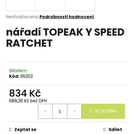
e
n
a
Průměrné
Neohodnoceno
Podrobnosti hodnocení
hodnocení
j
nářadí TOPEAK Y SPEED
produktu
í
je
RATCHET
0,0
t
z
?
5
hvězdiček.
Skladem
Kód:
95202
HLEDAT
834 Kč
689,26 Kč bez DPH
Měrná
D
DO KOŠÍKU
cena:
o
p
o
r
Zeptat se
Sdílet