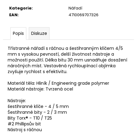
u
č
Kategorie
:
Nářadí
u
EAN
:
4710069707326
j
e
m
Popis
Diskuze
e
Třístranné nářadí s ráčnou a šestihranným klíčem 4/5
mm s vysokou pevností, delší životnost nástroje a
možnosti použití. Délka bitu 30 mm usnadňuje dosažení
náročných míst. Vestavěná rychloupínací objímka
zvyšuje rychlost s efektivitu.
Materiál těla: Hliník / Engineering grade polymer
Materiál nástroje: Tvrzená ocel
Nástroje:
šestihranné klíče - 4 / 5 mm
Šestihranné bity - 2 / 3 mm
Bity Torx® - T10 / T25
#2 Phillipsův bit
Nástroj s ráčnou