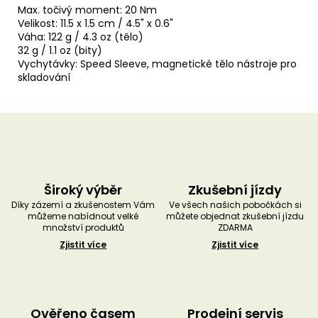
Max. točivý moment: 20 Nm
Velikost: 11.5 x 1.5 cm / 4.5" x 0.6"
Váha: 122 g / 4.3 oz (tělo)
32 g / 1.1 oz (bity)
Vychytávky: Speed Sleeve, magnetické tělo nástroje pro
skladování
Široký výběr
Zkušební jízdy
Díky zázemí a zkušenostem Vám
Ve všech našich pobočkách si
můžeme nabídnout velké
můžete objednat zkušební jízdu
množství produktů
ZDARMA
Zjistit více
Zjistit více
Ověřeno časem
Prodejní servis