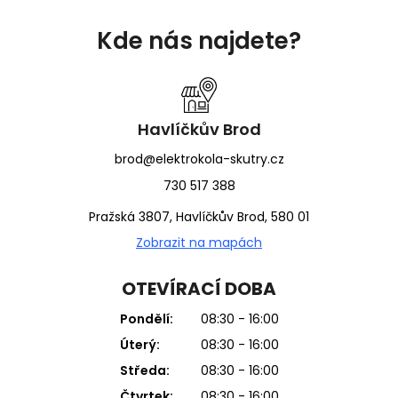
Z
á
Kde nás najdete?
p
a
t
í
Havlíčkův Brod
brod@elektrokola-skutry.cz
730 517 388
Pražská 3807, Havlíčkův Brod, 580 01
Zobrazit na mapách
OTEVÍRACÍ DOBA
Pondělí:
08:30 - 16:00
Úterý:
08:30 - 16:00
Středa:
08:30 - 16:00
Čtvrtek:
08:30 - 16:00