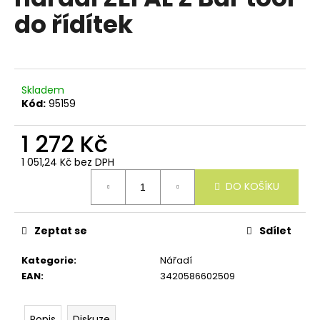
e
je
do řídítek
n
0,0
z
a
5
j
hvězdiček.
í
Skladem
t
Kód:
95159
?
1 272 Kč
1 051,24 Kč bez DPH
Měrná
DO KOŠÍKU
cena:
HLEDAT
Zeptat se
Sdílet
D
Kategorie
:
Nářadí
o
EAN
:
3420586602509
p
o
r
Popis
Diskuze