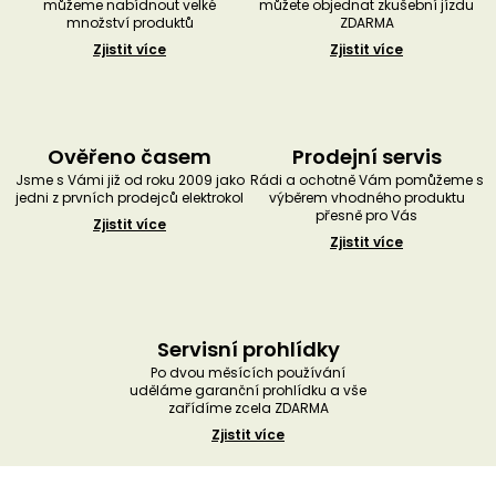
můžeme nabídnout velké
můžete objednat zkušební jízdu
množství produktů
ZDARMA
Zjistit více
Zjistit více
Ověřeno časem
Prodejní servis
Jsme s Vámi již od roku 2009 jako
Rádi a ochotně Vám pomůžeme s
jedni z prvních prodejců elektrokol
výběrem vhodného produktu
přesně pro Vás
Zjistit více
Zjistit více
Servisní prohlídky
Po dvou měsících používání
uděláme garanční prohlídku a vše
zařídíme zcela ZDARMA
Zjistit více