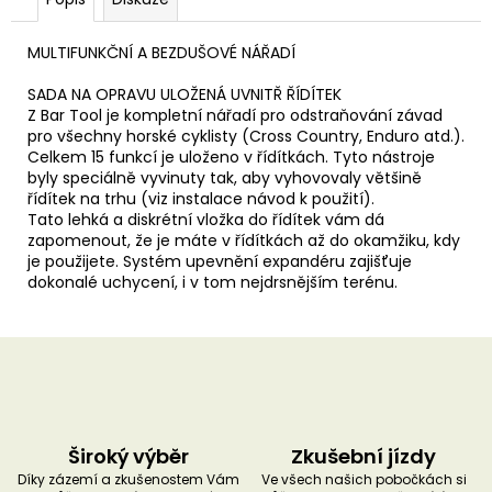
u
č
u
MULTIFUNKČNÍ A BEZDUŠOVÉ NÁŘADÍ
j
e
SADA NA OPRAVU ULOŽENÁ UVNITŘ ŘÍDÍTEK
m
Z Bar Tool je kompletní nářadí pro odstraňování závad
e
pro všechny horské cyklisty (Cross Country, Enduro atd.).
Celkem 15 funkcí je uloženo v řídítkách. Tyto nástroje
byly speciálně vyvinuty tak, aby vyhovovaly většině
řídítek na trhu (viz instalace návod k použití).
Tato lehká a diskrétní vložka do řídítek vám dá
zapomenout, že je máte v řídítkách až do okamžiku, kdy
je použijete. Systém upevnění expandéru zajišťuje
dokonalé uchycení, i v tom nejdrsnějším terénu.
Široký výběr
Zkušební jízdy
Díky zázemí a zkušenostem Vám
Ve všech našich pobočkách si