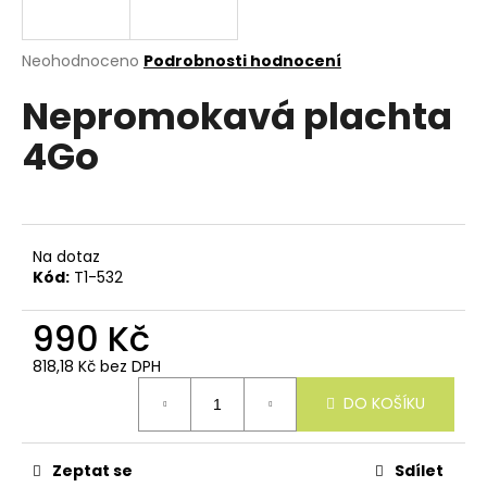
e
n
a
Průměrné
Neohodnoceno
Podrobnosti hodnocení
hodnocení
j
Nepromokavá plachta
produktu
í
je
4Go
0,0
t
z
?
5
hvězdiček.
Na dotaz
Kód:
T1-532
HLEDAT
990 Kč
818,18 Kč bez DPH
Měrná
D
DO KOŠÍKU
cena:
o
p
o
r
Zeptat se
Sdílet