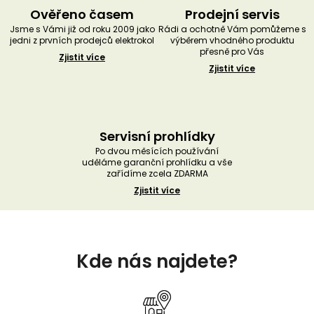
Ověřeno časem
Prodejní servis
Jsme s Vámi již od roku 2009 jako
Rádi a ochotně Vám pomůžeme s
jedni z prvních prodejců elektrokol
výběrem vhodného produktu
přesně pro Vás
Zjistit více
Zjistit více
Servisní prohlídky
Po dvou měsících používání
uděláme garanční prohlídku a vše
zařídíme zcela ZDARMA
Zjistit více
Z
á
Kde nás najdete?
p
a
t