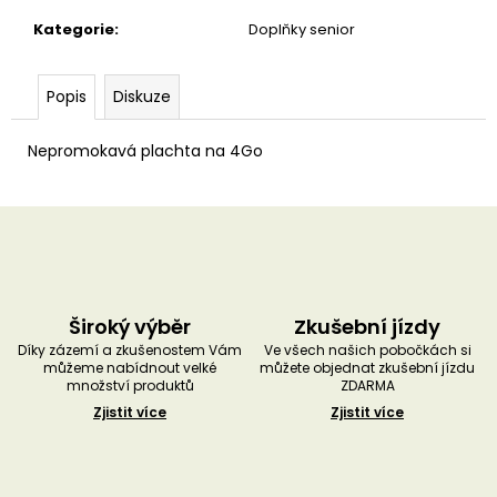
u
č
Kategorie
:
Doplňky senior
u
j
e
Popis
Diskuze
m
e
Nepromokavá plachta na 4Go
Široký výběr
Zkušební jízdy
Díky zázemí a zkušenostem Vám
Ve všech našich pobočkách si
můžeme nabídnout velké
můžete objednat zkušební jízdu
množství produktů
ZDARMA
Zjistit více
Zjistit více