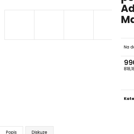
Ad
Ma
Na d
99
818,
Měr
cena
Kate
Popis
Diskuze