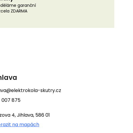
uděláme garanční
 zcela ZDARMA
hlava
lava@elektrokola-skutry.cz
 007 875
tzova 4, Jihlava, 586 01
razit na mapách