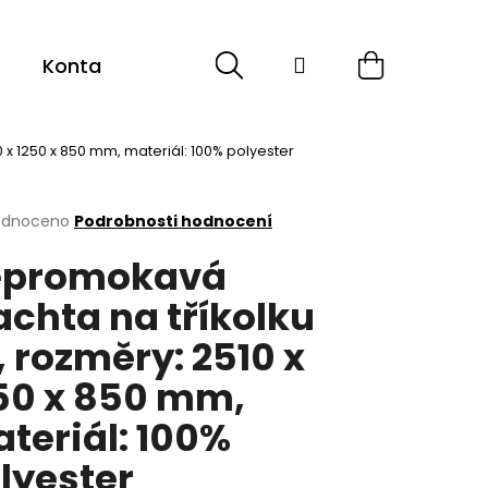
Hledat
Přihlášení
Nákupní
Kontakt
košík
 x 1250 x 850 mm, materiál: 100% polyester
rné
odnoceno
Podrobnosti hodnocení
cení
epromokavá
ktu
achta na tříkolku
, rozměry: 2510 x
ček.
50 x 850 mm,
teriál: 100%
lyester