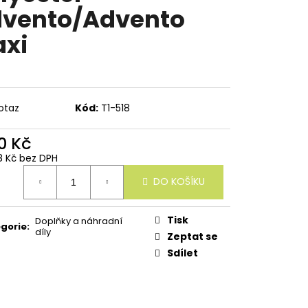
vento/Advento
xi
otaz
Kód:
T1-518
0 Kč
18 Kč bez DPH
ná
DO KOŠÍKU
:
Tisk
Doplňky a náhradní
gorie
:
díly
Zeptat se
Sdílet