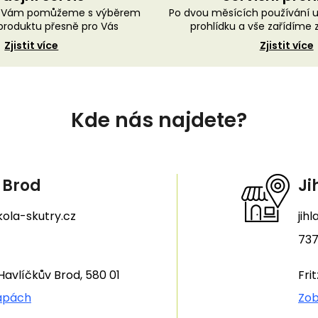
ě Vám pomůžeme s výběrem
Po dvou měsících používání 
roduktu přesně pro Vás
prohlídku a vše zařídíme
Zjistit více
Zjistit více
Kde nás najdete?
 Brod
Ji
ola-skutry.cz
jih
737
Havlíčkův Brod, 580 01
Fri
apách
Zob