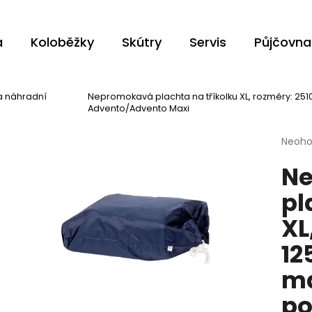
a
Koloběžky
Skútry
Servis
Půjčovna
Co potřebujete najít?
a náhradní
Nepromokavá plachta na tříkolku XL, rozměry: 2510
Advento/Advento Maxi
HLEDAT
Průmě
Neoh
hodno
N
produ
je
pl
0,0
Doporučujeme
z
XL
5
hvězdi
12
ma
po