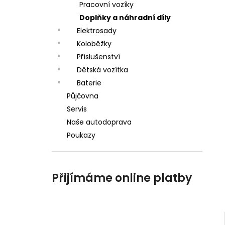
p
Pracovní vozíky
a
Doplňky a náhradní díly
n
Elektrosady
Koloběžky
e
Příslušenství
l
Dětská vozítka
Baterie
Půjčovna
Servis
Naše autodoprava
Poukazy
Přijímáme online platby