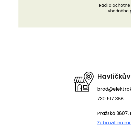
Rádi a ochotn
vhodného p
Z
á
p
a
t
Havlíčkův
í
brod@elektrok
730 517 388
Pražská 3807, 
Zobrazit na m