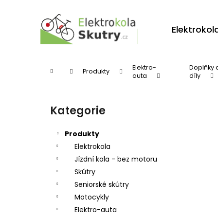
K
Přejít
na
o
obsah
Zpět
Zpět
Elektrokol
š
do
do
í
obchodu
obchodu
k
Elektro-
Doplňky 
Domů
Produkty
auta
díly
P
o
Kategorie
Přeskočit
s
kategorie
t
Produkty
r
Elektrokola
Jízdní kola - bez motoru
a
Skútry
n
Seniorské skútry
n
Motocykly
í
Elektro-auta