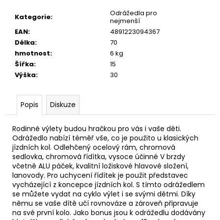
u
č
Odrážedla pro
Kategorie
:
u
nejmenší
j
EAN
:
4891223094367
e
Délka
:
70
m
hmotnost
:
6 kg
e
Šířka
:
15
Výška
:
30
Popis
Diskuze
Rodinné výlety budou hračkou pro vás i vaše děti.
Odrážedlo nabízí téměř vše, co je použito u klasických
jízdních kol. Odlehčený ocelový rám, chromová
sedlovka, chromová řídítka, vysoce účinné V brzdy
včetně ALU páček, kvalitní ložiskové hlavové složení,
lanovody. Pro uchycení řídítek je použit představec
vycházející z koncepce jízdních kol. S tímto odrážedlem
se můžete vydat na cyklo výlet i se svými dětmi. Díky
němu se vaše dítě učí rovnováze a zároveň připravuje
na své první kolo. Jako bonus jsou k odrážedlu dodávány