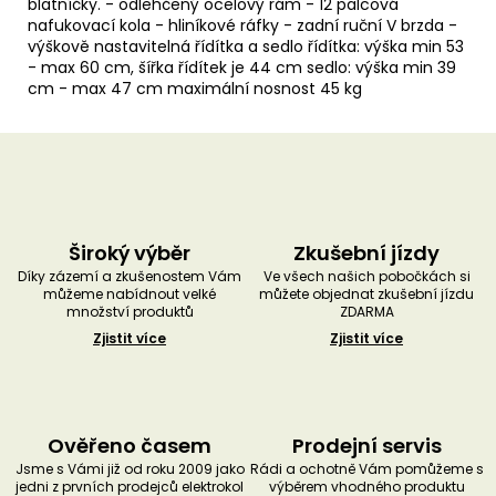
blatníčky. - odlehčený ocelový rám - 12 palcová
nafukovací kola - hliníkové ráfky - zadní ruční V brzda -
výškově nastavitelná řídítka a sedlo řídítka: výška min 53
- max 60 cm, šířka řídítek je 44 cm sedlo: výška min 39
cm - max 47 cm maximální nosnost 45 kg
Široký výběr
Zkušební jízdy
Díky zázemí a zkušenostem Vám
Ve všech našich pobočkách si
můžeme nabídnout velké
můžete objednat zkušební jízdu
množství produktů
ZDARMA
Zjistit více
Zjistit více
Ověřeno časem
Prodejní servis
Jsme s Vámi již od roku 2009 jako
Rádi a ochotně Vám pomůžeme s
jedni z prvních prodejců elektrokol
výběrem vhodného produktu