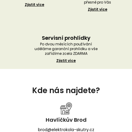
přesně pro Vás
Zjistit více
Zjistit více
Servisní prohlídky
Po dvou měsících používání
uděláme garanční prohlídku a vše
zařídíme zcela ZDARMA
Zjistit více
Z
á
Kde nás najdete?
p
a
t
í
Havlíčkův Brod
brod@elektrokola-skutry.cz