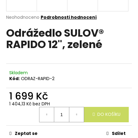
e
n
a
Průměrné
Neohodnoceno
Podrobnosti hodnocení
hodnocení
j
Odrážedlo SULOV®
produktu
í
je
RAPIDO 12", zelené
0,0
t
z
?
5
hvězdiček.
Skladem
Kód:
ODRAZ-RAPID-2
HLEDAT
1 699 Kč
1 404,13 Kč bez DPH
Měrná
D
DO KOŠÍKU
cena:
o
p
o
r
Zeptat se
Sdílet