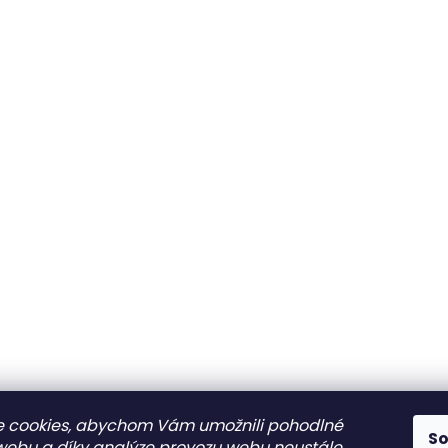
 cookies, abychom Vám umožnili pohodlné
S
 webu a díky analýze provozu webu neustále