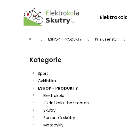
K
Přejít
na
o
obsah
Zpět
Zpět
Elektrokol
š
do
do
í
obchodu
obchodu
k
Domů
ESHOP - PRODUKTY
Příslušenství
P
o
Kategorie
Přeskočit
s
kategorie
t
Sport
r
Cyklistika
ESHOP - PRODUKTY
a
Elektrokola
n
Jízdní kola- bez motoru
n
Skútry
í
Seniorské skútry
p
Motocykly