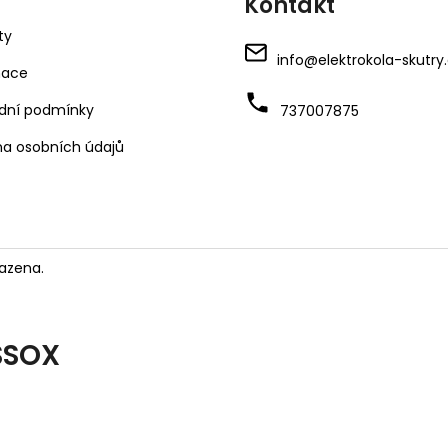
Kontakt
ty
info
@
elektrokola-skutry
mace
dní podmínky
737007875
a osobních údajů
azena.
SSOX