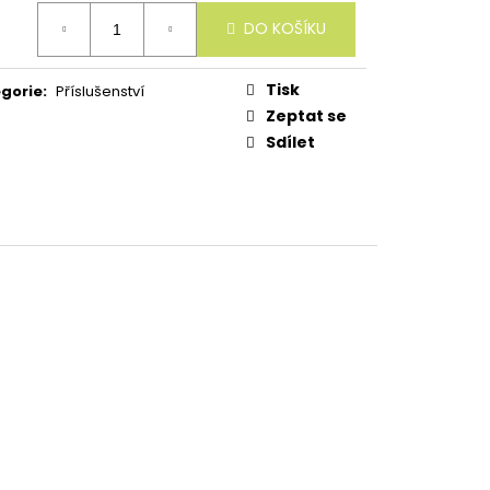
ná
DO KOŠÍKU
:
Tisk
gorie
:
Příslušenství
Zeptat se
Sdílet
S