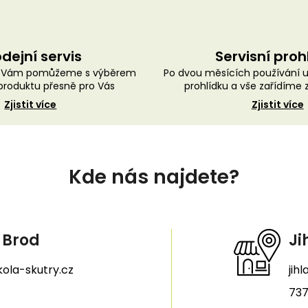
dejní servis
Servisní proh
ě Vám pomůžeme s výběrem
Po dvou měsících používání 
roduktu přesně pro Vás
prohlídku a vše zařídíme
Zjistit více
Zjistit více
Kde nás najdete?
 Brod
Ji
ola-skutry.cz
jih
737