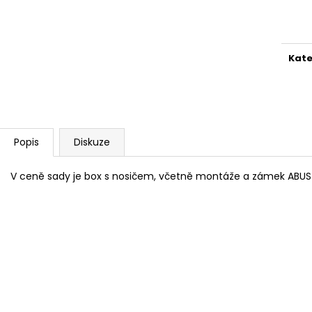
Měr
cena
Kate
Popis
Diskuze
V ceně sady je box s nosičem, včetně montáže a zámek ABU