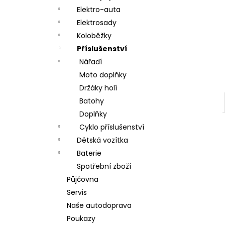
a
Elektro-auta
n
Elektrosady
Koloběžky
e
Příslušenství
l
Nářadí
Moto doplňky
Držáky holí
Batohy
Doplňky
Cyklo příslušenství
Dětská vozítka
Baterie
Spotřební zboží
Půjčovna
Servis
Naše autodoprava
Poukazy