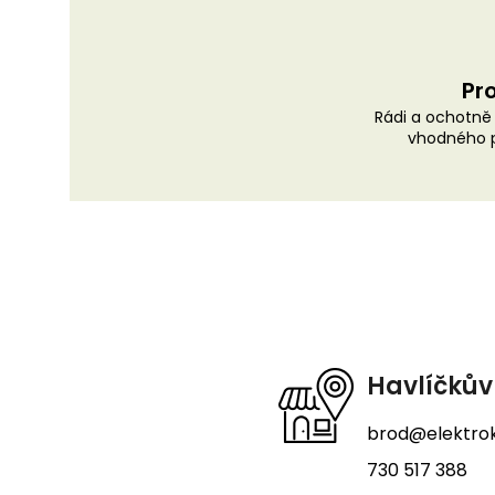
Pro
Rádi a ochotn
vhodného p
Z
á
p
a
t
Havlíčkův
í
brod@elektrok
730 517 388