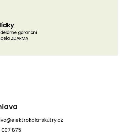
lídky
uděláme garanční
 zcela ZDARMA
hlava
lava@elektrokola-skutry.cz
 007 875