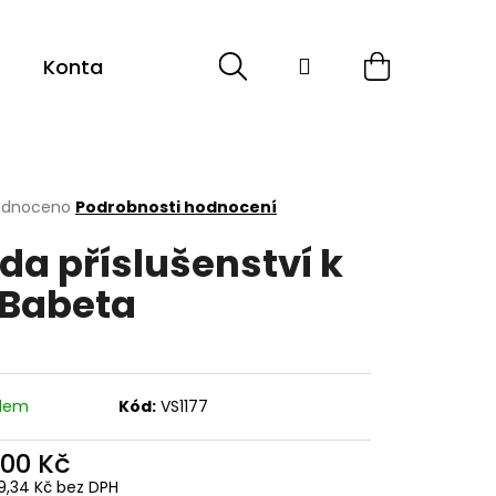
Hledat
Přihlášení
Nákupní
Kontakt
Sport
Cyklistika
ESHOP -
košík
rné
odnoceno
Podrobnosti hodnocení
cení
da příslušenství k
ktu
Babeta
ček.
adem
Kód:
VS1177
000 Kč
9,34 Kč bez DPH