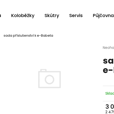
a
Koloběžky
Skútry
Servis
Půjčovna
Co potřebujete najít?
sada příslušenství k e-Babeta
Průmě
Neoh
HLEDAT
hodno
sa
produ
je
e-
0,0
z
Doporučujeme
5
hvězdi
Skl
3 
2 47