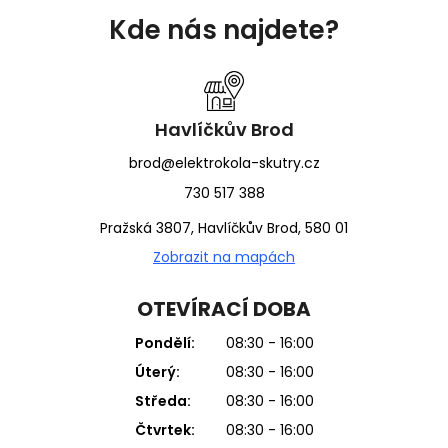
á
Kde nás najdete?
p
a
t
í
Havlíčkův Brod
brod@elektrokola-skutry.cz
730 517 388
Pražská 3807, Havlíčkův Brod, 580 01
Zobrazit na mapách
OTEVÍRACÍ DOBA
Pondělí:
08:30 - 16:00
Úterý:
08:30 - 16:00
Středa:
08:30 - 16:00
Čtvrtek:
08:30 - 16:00