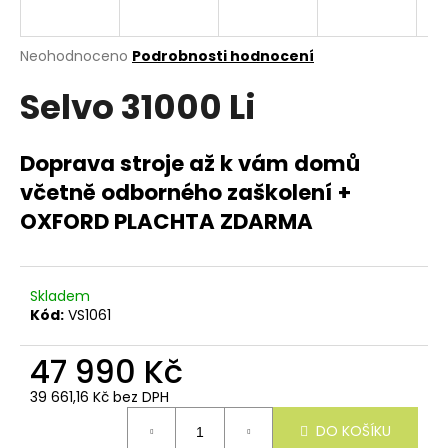
e
n
a
Průměrné
Neohodnoceno
Podrobnosti hodnocení
hodnocení
j
Selvo 31000 Li
produktu
í
je
0,0
t
z
Doprava stroje až k vám domů
?
5
včetně odborného zaškolení
+
hvězdiček.
OXFORD PLACHTA ZDARMA
HLEDAT
Skladem
Kód:
VS1061
D
47 990 Kč
o
p
39 661,16 Kč bez DPH
o
Měrná
r
DO KOŠÍKU
cena: