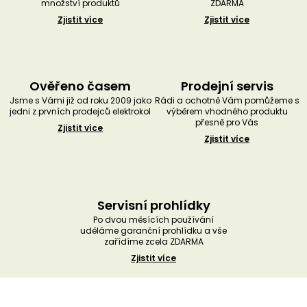
množství produktů
ZDARMA
Zjistit více
Zjistit více
Ověřeno časem
Prodejní servis
Jsme s Vámi již od roku 2009 jako
Rádi a ochotně Vám pomůžeme s
jedni z prvních prodejců elektrokol
výběrem vhodného produktu
přesně pro Vás
Zjistit více
Zjistit více
Servisní prohlídky
Po dvou měsících používání
uděláme garanční prohlídku a vše
zařídíme zcela ZDARMA
Zjistit více
Z