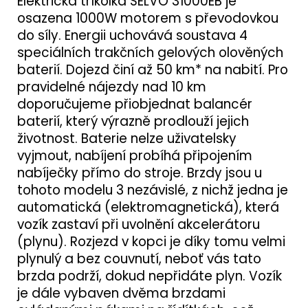
Elektrická tříkolka SELVO 31000EB je
osazena 1000W motorem s převodovkou
do síly. Energii uchovává soustava 4
speciálních trakčních gelových olověných
baterií. Dojezd činí až 50 km* na nabití. Pro
pravidelné nájezdy nad 10 km
doporučujeme přiobjednat balancér
baterií, který výrazně prodlouží jejich
životnost. Baterie nelze uživatelsky
vyjmout, nabíjení probíhá připojením
nabíječky přímo do stroje. Brzdy jsou u
tohoto modelu 3 nezávislé, z nichž jedna je
automatická (elektromagnetická), která
vozík zastaví při uvolnění akcelerátoru
(plynu). Rozjezd v kopci je díky tomu velmi
plynulý a bez couvnutí, neboť vás tato
brzda podrží, dokud nepřidáte plyn. Vozík
je dále vybaven dvěma brzdami