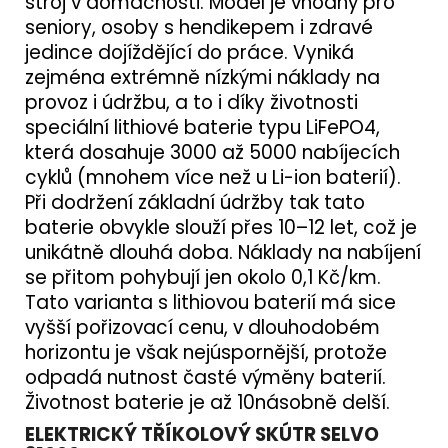
stroj v domácnosti. Model je vhodný pro
seniory, osoby s hendikepem i zdravé
jedince dojíždějící do práce. Vyniká
zejména extrémně nízkými náklady na
provoz i údržbu, a to i díky životnosti
speciální lithiové baterie typu LiFePO4,
která dosahuje 3000 až 5000 nabíjecích
cyklů (mnohem více než u Li-ion baterií).
Při dodržení základní údržby tak tato
baterie obvykle slouží přes 10–12 let, což je
unikátně dlouhá doba. Náklady na nabíjení
se přitom pohybují jen okolo 0,1 Kč/km.
Tato varianta s lithiovou baterií má sice
vyšší pořizovací cenu, v dlouhodobém
horizontu je však nejúspornější, protože
odpadá nutnost časté výměny baterií.
Životnost baterie je až 10násobně delší.
ELEKTRICKÝ TŘÍKOLOVÝ SKÚTR SELVO