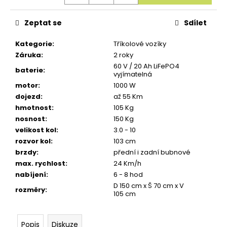
u
č
u
Zeptat se
Sdílet
j
e
Kategorie
:
Tříkolové vozíky
m
Záruka
:
2 roky
e
60 V / 20 Ah LiFePO4
baterie
:
vyjímatelná
motor
:
1000 W
dojezd
:
až 55 Km
hmotnost
:
105 Kg
nosnost
:
150 Kg
velikost kol
:
3.0 - 10
rozvor kol
:
103 cm
brzdy
:
přední i zadní bubnové
max. rychlost
:
24 Km/h
nabíjení
:
6 - 8 hod
D 150 cm x Š 70 cm x V
rozměry
:
105 cm
Popis
Diskuze