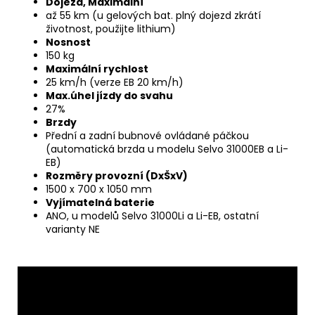
Dojezd, Maximální
až 55 km (u gelových bat. plný dojezd zkrátí
životnost, použijte lithium)
Nosnost
150 kg
Maximální rychlost
25 km/h (verze EB 20 km/h)
Max.úhel jízdy do svahu
27%
Brzdy
Přední a zadní bubnové ovládané páčkou
(automatická brzda u modelu Selvo 31000EB a Li-
EB)
Rozměry provozní (DxŠxV)
1500 x 700 x 1050 mm
Vyjímatelná baterie
ANO, u modelů Selvo 31000Li a Li-EB, ostatní
varianty NE