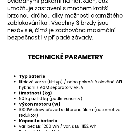
ovládanými pákami na řídítkách, což
umožňuje zastavení s mnohem kratší
brzdnou dráhou díky možnosti okamžitého
zablokování kol. Všechny 3 brzdy jsou
nezávislé, čímž je zachována maximální
bezpečnost i v případě závady.
TECHNICKÉ PARAMETRY
Typ baterie
lithiové verze (N-typ) / nebo pokročilé olověné GEL
hybridní s AGM separátory VRLA
Hmotnost (kg)
90 kg až 110 kg (podle varianty)
Výkon motoru (W)
1000W silový převod s diferenciálem (automotive
reduktor)
Kapacita baterie
var. bez EB: 1200 Wh / var. s EB: 1152 Wh