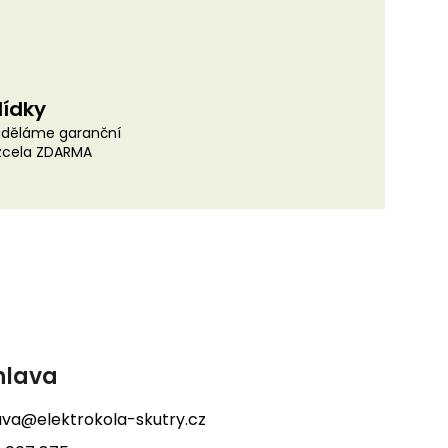
lídky
uděláme garanční
 zcela ZDARMA
hlava
lava@elektrokola-skutry.cz