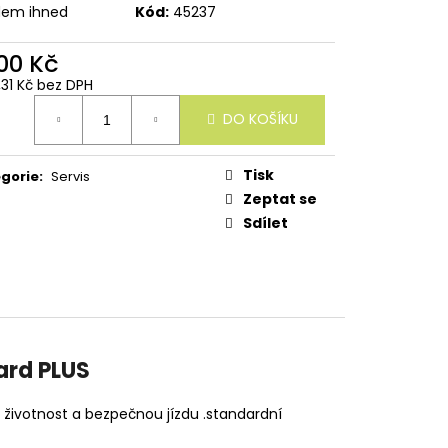
dem ihned
Kód:
45237
600 Kč
,31 Kč bez DPH
ná
DO KOŠÍKU
:
Tisk
gorie
:
Servis
Zeptat se
Sdílet
ard PLUS
lší životnost a bezpečnou jízdu .standardní