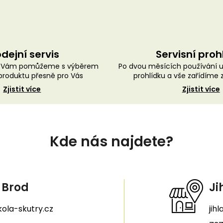
dejní servis
Servisní proh
ě Vám pomůžeme s výběrem
Po dvou měsících používání 
roduktu přesně pro Vás
prohlídku a vše zařídíme
Zjistit více
Zjistit více
Kde nás najdete?
 Brod
Ji
ola-skutry.cz
jih