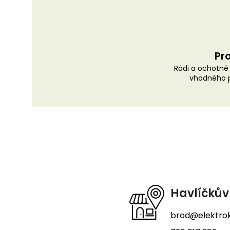
Pro
Rádi a ochotn
vhodného p
Z
á
p
a
t
Havlíčkův
í
brod@elektrok