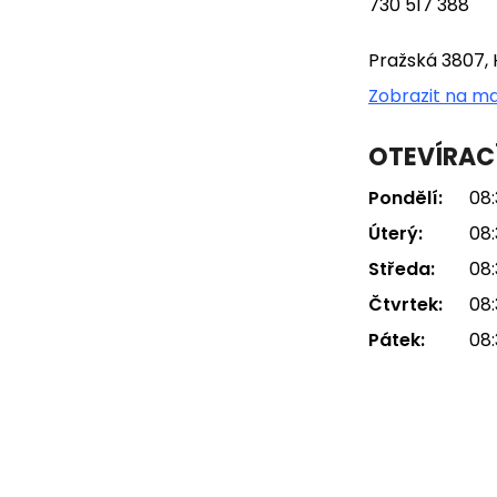
730 517 388
Pražská 3807, 
Zobrazit na m
OTEVÍRAC
Pondělí:
08:
Úterý:
08:
Středa:
08:
Čtvrtek:
08:
Pátek:
08: