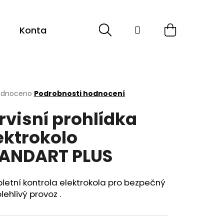
Hledat
Přihlášení
Nákupní
Kontakt
košík
rné
odnoceno
Podrobnosti hodnocení
cení
rvisní prohlídka
ktu
ektrokolo
ANDART PLUS
ček.
etní kontrola elektrokola pro bezpečný
lehlivý provoz .