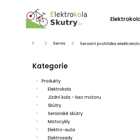
K
Přejít
na
o
obsah
Zpět
Zpět
Elektrokol
š
do
do
í
obchodu
obchodu
k
Domů
Servis
Servisní prohlídka elektrokol
P
o
Kategorie
Přeskočit
s
kategorie
t
Produkty
r
Elektrokola
Jízdní kola - bez motoru
a
Skútry
n
Seniorské skútry
n
Motocykly
í
Elektro-auta
p
Elektrosady