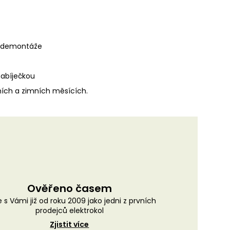
z demontáže
nabíječkou
ních a zimních měsících.
Ověřeno časem
 s Vámi již od roku 2009 jako jedni z prvních
prodejců elektrokol
Zjistit více