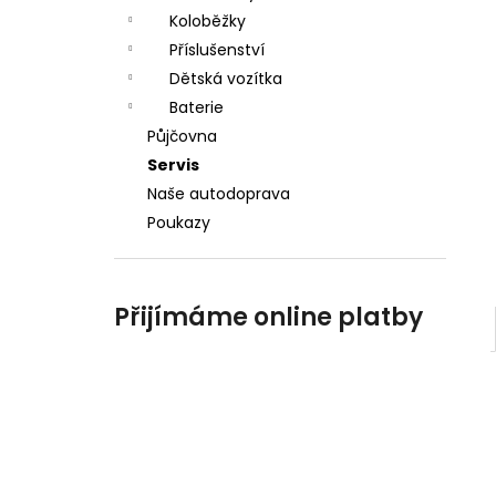
a
Koloběžky
n
Příslušenství
Dětská vozítka
e
Baterie
l
Půjčovna
Servis
Naše autodoprava
Poukazy
Přijímáme online platby