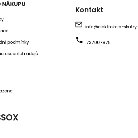
O NÁKUPU
Kontakt
ty
info
@
elektrokola-skutry
mace
dní podmínky
737007875
a osobních údajů
azena.
SSOX