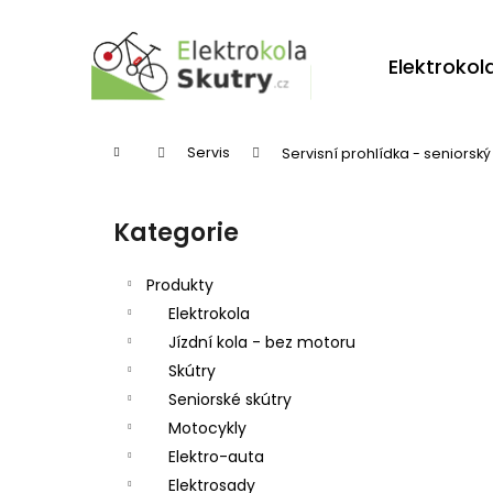
K
Přejít
na
o
obsah
Zpět
Zpět
Elektrokol
š
do
do
í
obchodu
obchodu
k
Domů
Servis
Servisní prohlídka - seniorský
P
o
Kategorie
Přeskočit
s
kategorie
t
Produkty
r
Elektrokola
Jízdní kola - bez motoru
a
Skútry
n
Seniorské skútry
n
Motocykly
í
Elektro-auta
p
Elektrosady