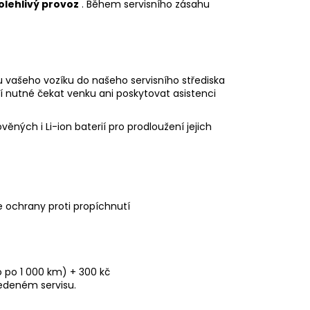
olehlivý provoz
. Během servisního zásahu
 vašeho vozíku do našeho servisního střediska
 nutné čekat venku ani poskytovat asistenci
ných i Li-ion baterií pro prodloužení jejich
 ochrany proti propíchnutí
 po 1 000 km) + 300 kč
edeném servisu.