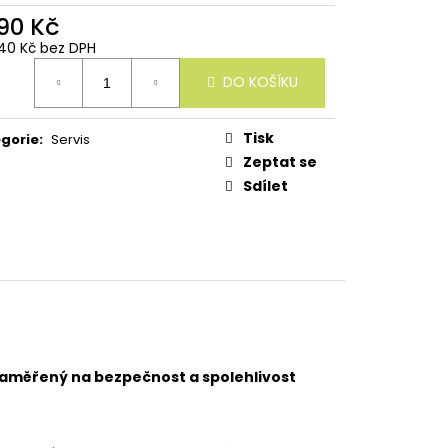
490 Kč
1,40 Kč bez DPH
ná
DO KOŠÍKU
:
Tisk
gorie
:
Servis
Zeptat se
Sdílet
 zaměřený na bezpečnost a spolehlivost