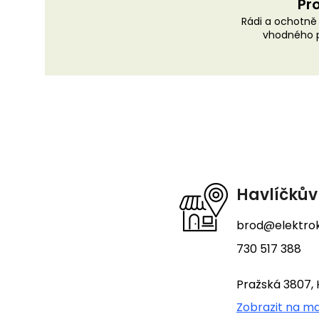
Pro
Rádi a ochotn
vhodného p
Z
á
p
a
t
Havlíčkův
í
brod@elektrok
730 517 388
Pražská 3807, 
Zobrazit na m