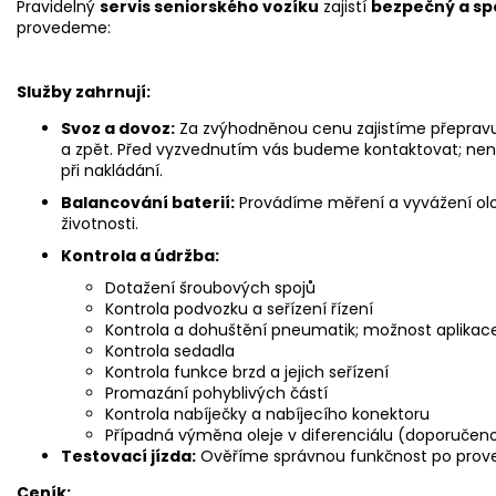
Pravidelný
servis seniorského vozíku
zajistí
bezpečný a sp
provedeme:
Služby zahrnují:
Svoz a dovoz:
Za zvýhodněnou cenu zajistíme přepravu
a zpět. Před vyzvednutím vás budeme kontaktovat; není
při nakládání.
Balancování baterií:
Provádíme měření a vyvážení olově
životnosti.
Kontrola a údržba:
Dotažení šroubových spojů
Kontrola podvozku a seřízení řízení
Kontrola a dohuštění pneumatik; možnost aplikace
Kontrola sedadla
Kontrola funkce brzd a jejich seřízení
Promazání pohyblivých částí
Kontrola nabíječky a nabíjecího konektoru
Případná výměna oleje v diferenciálu (doporučeno
Testovací jízda:
Ověříme správnou funkčnost po prov
Ceník: