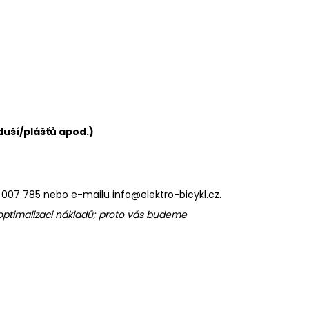
duší/plášťů apod.)
37 007 785 nebo e-mailu
info
@elektro
-bicykl
.cz
.
optimalizaci nákladů; proto vás budeme