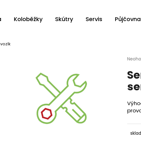
a
Koloběžky
Skútry
Servis
Půjčovna
Co potřebujete najít?
 vozík
Průmě
Neoh
HLEDAT
hodno
Se
produ
je
se
0,0
z
Doporučujeme
5
hvězdi
Výho
provo
skla