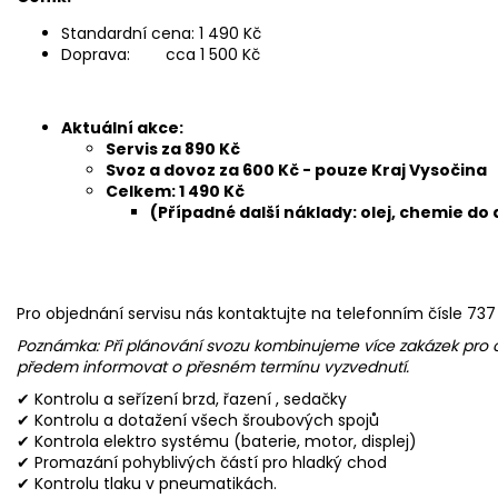
Standardní cena: 1 490 Kč
Doprava: cca 1 500 Kč
Aktuální akce:
Servis za 890 Kč
Svoz a dovoz za 600 Kč - pouze Kraj Vysočina
Celkem: 1 490 Kč
(Případné další náklady: olej, chemie do 
Pro objednání servisu nás kontaktujte na telefonním čísle 7
Poznámka: Při plánování svozu kombinujeme více zakázek pro 
předem informovat o přesném termínu vyzvednutí.
✔ Kontrolu a seřízení brzd, řazení , sedačky
✔ Kontrolu a dotažení všech šroubových spojů
✔ Kontrola elektro systému (baterie, motor, displej)
✔ Promazání pohyblivých částí pro hladký chod
✔ Kontrolu tlaku v pneumatikách.