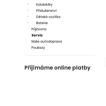
a
Koloběžky
n
Příslušenství
Dětská vozítka
e
Baterie
l
Půjčovna
Servis
Naše autodoprava
Poukazy
Přijímáme online platby