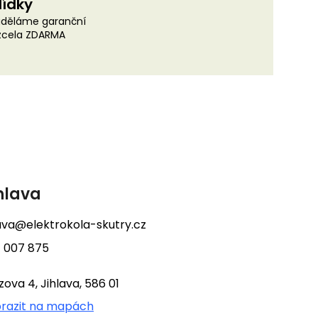
lídky
uděláme garanční
 zcela ZDARMA
hlava
lava@elektrokola-skutry.cz
 007 875
tzova 4, Jihlava, 586 01
razit na mapách