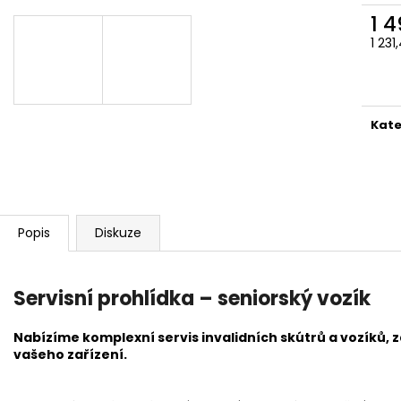
1 
1 23
Měr
cena
Kate
Popis
Diskuze
Servisní prohlídka – seniorský vozík
Nabízíme komplexní servis invalidních skútrů a vozíků,
vašeho zařízení.