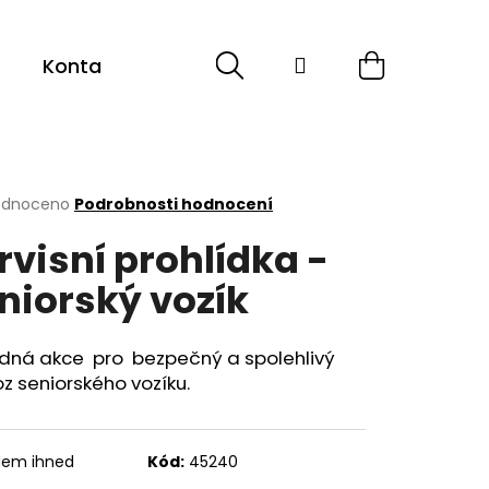
Hledat
Přihlášení
Nákupní
Kontakt
košík
rné
odnoceno
Podrobnosti hodnocení
cení
rvisní prohlídka -
ktu
niorský vozík
ček.
dná akce pro bezpečný a spolehlivý
z seniorského vozíku.
dem ihned
Kód:
45240