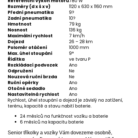
Referenční výkon motoru
780 W
Rozměry (d x š x v)
1120 x 630 x 1160 mm
Přední pneumatika
9?
Zadní pneumatika
10?
Hmotnost
79 kg
Nosnost
136 kg
Maximální rychlost
7 km/h
Dojezd
26 – 28 km
Poloměr otáčení
1000 mm
Max. úhel stoupání
9°
Řídítka
ve tvaru P
Rozkládací podvozek
Ano
Odpružení
Ne
Nouzová ruční brzda
Ne
Ruční opěrky
Ano
Otočné sedadlo
Ano
Nastavitelná rychlost
Ano
Rychlost, úhel stoupání a dojezd je závislý na zatížení,
terénu, kapacitě a stavu nabití baterie.
24 měsíců na funkčnost vozíku a baterie
6 měsíců na kapacitu baterie
Senior tříkolky a vozíky Vám dovezeme osobně,