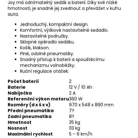
u
Joy má odnímatelný sedák a baterii. Díky své nízké
č
hmotnosti, je snadné jej zvednout a převážet v kufru
u
auta.
j
e
Jednoduchý, kompaktní design.
m
Komfortní, výškově nastavitelné sedadlo.
e
Nastavitelné područky.
Sklopné opěradlo sedáku.
Košík, klakson.
Plné, odolné pneumatiky.
Snadný přístup k baterii a spouštěcímu
mechanizmu volnoběžky.
Ruční regulace otáček.
Počet baterií
2
Baterie
12 V / 10 Ah
Nabíječka
2 A
Referenční výkon motoru
360 W
Rozměry (d x š x v)
970 x 548 x 890 mm
Přední pneumatika
7?
Zadní pneumatika
8?
Hmotnost
35 kg
Nosnost
113 kg
Maximální rychlost
5 – 6 km/h