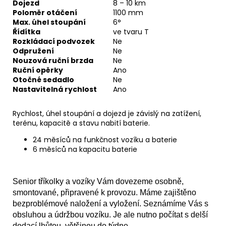
Dojezd
8 – 10 km
Poloměr otáčení
1100 mm
Max. úhel stoupání
6°
Řídítka
ve tvaru T
Rozkládací podvozek
Ne
Odpružení
Ne
Nouzová ruční brzda
Ne
Ruční opěrky
Ano
Otočné sedadlo
Ne
Nastavitelná rychlost
Ano
Rychlost, úhel stoupání a dojezd je závislý na zatížení,
terénu, kapacitě a stavu nabití baterie.
24 měsíců na funkčnost vozíku a baterie
6 měsíců na kapacitu baterie
Senior tříkolky a vozíky Vám dovezeme osobně,
smontované, připravené k provozu. Máme zajištěno
bezproblémové naložení a vyložení. Seznámíme Vás s
obsluhou a údržbou vozíku. Je ale nutno počítat s delší
dodací lhůtou, většinou do týdne.