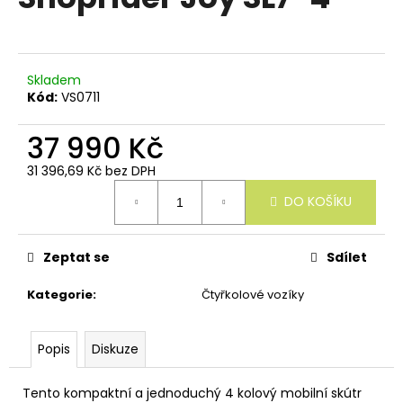
e
je
n
0,0
z
a
5
j
hvězdiček.
Skladem
í
Kód:
VS0711
t
37 990 Kč
?
31 396,69 Kč bez DPH
Měrná
DO KOŠÍKU
cena:
HLEDAT
Zeptat se
Sdílet
Kategorie
:
Čtyřkolové vozíky
D
o
Popis
Diskuze
p
o
r
Tento kompaktní a jednoduchý 4 kolový mobilní skútr