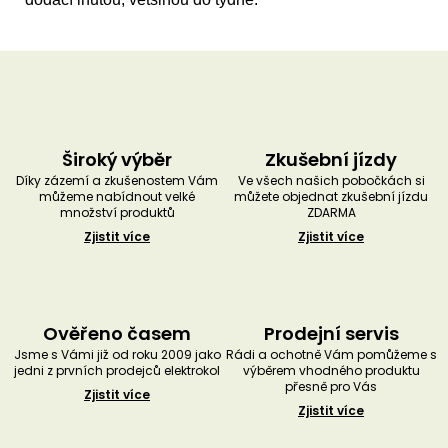
Široký výběr
Zkušební jízdy
Díky zázemí a zkušenostem Vám
Ve všech našich pobočkách si
můžeme nabídnout velké
můžete objednat zkušební jízdu
množství produktů
ZDARMA
Zjistit více
Zjistit více
Ověřeno časem
Prodejní servis
Jsme s Vámi již od roku 2009 jako
Rádi a ochotně Vám pomůžeme s
jedni z prvních prodejců elektrokol
výběrem vhodného produktu
přesně pro Vás
Zjistit více
Zjistit více