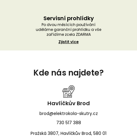
Servisní prohlídky
Po dvou měsících používání
uděláme garanční prohlídku a vše
zařídíme zcela ZDARMA
Zjistit více
Z
á
Kde nás najdete?
p
a
t
í
Havlíčkův Brod
brod@elektrokola-skutry.cz
730 517 388
Pražská 3807, Havlíčkův Brod, 580 01