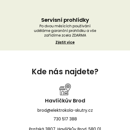
Servisní prohlídky
Po dvou měsících používání
uděláme garanční prohlídku a vše
zařídíme zcela ZDARMA
Zjistit více
Z
á
Kde nás najdete?
p
a
t
í
Havlíčkův Brod
brod@elektrokola-skutry.cz
730 517 388
Pražská 3807, Havlíčkův Brod, 580 01