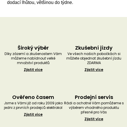
dodací lhůtou, většinou do týdne.
Široký výběr
Zkušební jízdy
Díky zázemí a zkušenostem Vám
Ve všech našich pobočkách si
můžeme nabídnout velké
můžete objednat zkušební jízdu
množství produktů
ZDARMA
Zjistit více
Zjistit více
Ověřeno časem
Prodejní servis
Jsme s Vámi již od roku 2009 jako
Rádi a ochotně Vám pomůžeme s
jedni z prvních prodejců elektrokol
výběrem vhodného produktu
přesně pro Vás
Zjistit více
Zjistit více