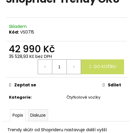
e
je
n
0,0
z
a
5
j
hvězdiček.
Skladem
í
Kód:
VS0715
t
42 990 Kč
?
35 528,93 Kč bez DPH
Měrná
DO KOŠÍKU
cena:
HLEDAT
Zeptat se
Sdílet
Kategorie
:
Čtyřkolové vozíky
D
o
Popis
Diskuze
p
o
r
Trendy skútr od Shoprideru nastavuje další vyšší