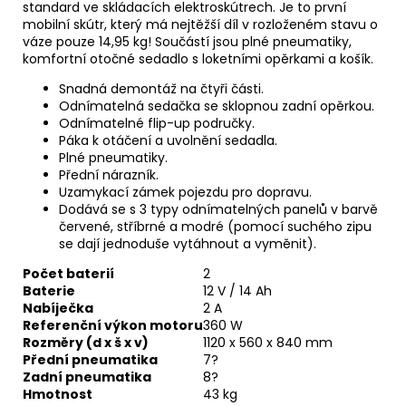
u
standard ve skládacích elektroskútrech. Je to první
č
mobilní skútr, který má nejtěžší díl v rozloženém stavu o
u
váze pouze 14,95 kg! Součástí jsou plné pneumatiky,
j
komfortní otočné sedadlo s loketními opěrkami a košík.
e
m
Snadná demontáž na čtyři části.
e
Odnímatelná sedačka se sklopnou zadní opěrkou.
Odnímatelné flip-up područky.
Páka k otáčení a uvolnění sedadla.
Plné pneumatiky.
Přední nárazník.
Uzamykací zámek pojezdu pro dopravu.
Dodává se s 3 typy odnímatelných panelů v barvě
červené, stříbrné a modré (pomocí suchého zipu
se dají jednoduše vytáhnout a vyměnit).
Počet baterií
2
Baterie
12 V / 14 Ah
Nabíječka
2 A
Referenční výkon motoru
360 W
Rozměry (d x š x v)
1120 x 560 x 840 mm
Přední pneumatika
7?
Zadní pneumatika
8?
Hmotnost
43 kg