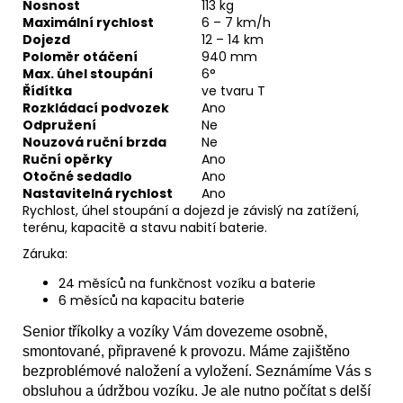
Nosnost
113 kg
Maximální rychlost
6 – 7 km/h
Dojezd
12 – 14 km
Poloměr otáčení
940 mm
Max. úhel stoupání
6°
Řídítka
ve tvaru T
Rozkládací podvozek
Ano
Odpružení
Ne
Nouzová ruční brzda
Ne
Ruční opěrky
Ano
Otočné sedadlo
Ano
Nastavitelná rychlost
Ano
Rychlost, úhel stoupání a dojezd je závislý na zatížení,
terénu, kapacitě a stavu nabití baterie.
Záruka:
24 měsíců na funkčnost vozíku a baterie
6 měsíců na kapacitu baterie
Senior tříkolky a vozíky Vám dovezeme osobně,
smontované, připravené k provozu. Máme zajištěno
bezproblémové naložení a vyložení. Seznámíme Vás s
obsluhou a údržbou vozíku. Je ale nutno počítat s delší