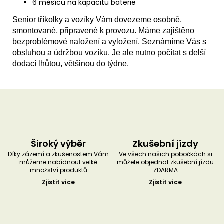
6 měsíců na kapacitu baterie
Senior tříkolky a vozíky Vám dovezeme osobně,
smontované, připravené k provozu. Máme zajištěno
bezproblémové naložení a vyložení. Seznámíme Vás s
obsluhou a údržbou vozíku. Je ale nutno počítat s delší
dodací lhůtou, většinou do týdne.
Široký výběr
Zkušební jízdy
Díky zázemí a zkušenostem Vám
Ve všech našich pobočkách si
můžeme nabídnout velké
můžete objednat zkušební jízdu
množství produktů
ZDARMA
Zjistit více
Zjistit více