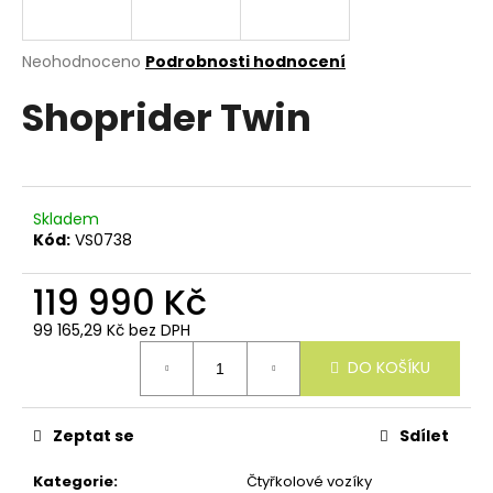
e
n
a
Průměrné
Neohodnoceno
Podrobnosti hodnocení
hodnocení
j
Shoprider Twin
produktu
í
je
0,0
t
z
?
5
hvězdiček.
Skladem
Kód:
VS0738
119 990 Kč
HLEDAT
99 165,29 Kč bez DPH
Měrná
DO KOŠÍKU
cena:
D
o
p
Zeptat se
Sdílet
o
r
Kategorie
:
Čtyřkolové vozíky