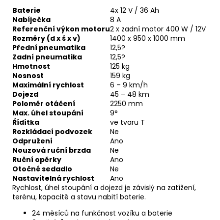
Baterie
4x 12 V / 36 Ah
Nabíječka
8 A
Referenční výkon motoru
2 x zadní motor 400 W / 12V
Rozměry (d x š x v)
1400 x 950 x 1000 mm
Přední pneumatika
12,5?
Zadní pneumatika
12,5?
Hmotnost
125 kg
Nosnost
159 kg
Maximální rychlost
6 – 9 km/h
Dojezd
45 – 48 km
Poloměr otáčení
2250 mm
Max. úhel stoupání
9°
Řídítka
ve tvaru T
Rozkládací podvozek
Ne
Odpružení
Ano
Nouzová ruční brzda
Ne
Ruční opěrky
Ano
Otočné sedadlo
Ne
Nastavitelná rychlost
Ano
Rychlost, úhel stoupání a dojezd je závislý na zatížení,
terénu, kapacitě a stavu nabití baterie.
24 měsíců na funkčnost vozíku a baterie