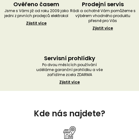
Ověřeno časem
Prodejní servis
Jsme s Vámi již od roku 2009 jako
Rádi a ochotně Vám pomůžeme s
jedni z prvních prodejců elektrokol
výběrem vhodného produktu
přesně pro Vás
Zjistit více
Zjistit více
Servisní prohlídky
Po dvou měsících používání
uděláme garanční prohlídku a vše
zařídíme zcela ZDARMA
Zjistit více
Z
á
Kde nás najdete?
p
a
t