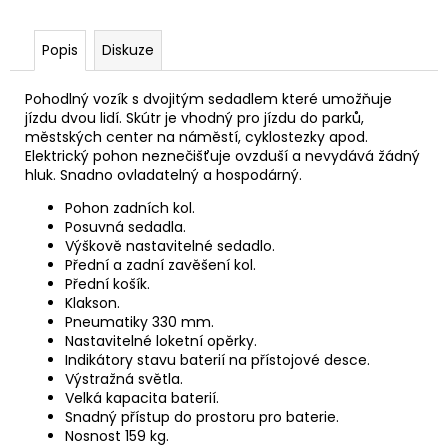
u
č
u
Popis
Diskuze
j
e
m
Pohodlný vozík s dvojitým sedadlem které umožňuje
e
jízdu dvou lidí. Skútr je vhodný pro jízdu do parků,
městských center na náměstí, cyklostezky apod.
Elektrický pohon neznečišťuje ovzduší a nevydává žádný
hluk. Snadno ovladatelný a hospodárný.
Pohon zadních kol.
Posuvná sedadla.
Výškově nastavitelné sedadlo.
Přední a zadní zavěšení kol.
Přední košík.
Klakson.
Pneumatiky 330 mm.
Nastavitelné loketní opěrky.
Indikátory stavu baterií na přístojové desce.
Výstražná světla.
Velká kapacita baterií.
Snadný přístup do prostoru pro baterie.
Nosnost 159 kg.