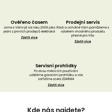
Ověřeno časem
Prodejní servis
Jsme s Vámi již od roku 2009 jako
Rádi a ochotně Vám pomůžeme s
jedni z prvních prodejců elektrokol
výběrem vhodného produktu
přesně pro Vás
Zjistit více
Zjistit více
Servisní prohlídky
Po dvou měsících používání
uděláme garanční prohlídku a vše
zařídíme zcela ZDARMA
Zjistit více
Z
á
Kde nás najdete?