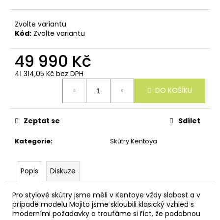
u
č
u
Zvolte variantu
j
Kód:
Zvolte variantu
e
m
49 990 Kč
e
41 314,05 Kč bez DPH
Měrná
DO KOŠÍKU
cena:
Zeptat se
Sdílet
Kategorie
:
Skútry Kentoya
Popis
Diskuze
Pro stylové skútry jsme měli v Kentoye vždy slabost a v
případě modelu Mojito jsme skloubili klasický vzhled s
moderními požadavky a troufáme si říct, že podobnou