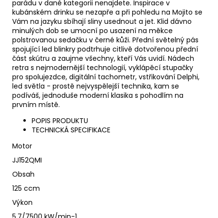
parádu v dané kategorii nenajdete. Inspirace v
kubánském drinku se nezapře a při pohledu na Mojito se
Vám na jazyku sbíhají sliny usednout a jet. Klid dávno
minulých dob se umocní po usazení na měkce
polstrovanou sedačku v černé kůži. Přední světelný pás
spojující led blinkry podtrhuje citlivě dotvořenou přední
část skútru a zaujme všechny, kteří Vás uvidí. Nádech
retra s nejmodernější technologií, vyklápěcí stupačky
pro spolujezdce, digitální tachometr, vstřikování Delphi,
led světla - prostě nejvyspělejší technika, kam se
podíváš, jednoduše moderní klasika s pohodlím na
prvním místě.
POPIS PRODUKTU
TECHNICKÁ SPECIFIKACE
Motor
JJ152QMI
Obsah
125 ccm
Výkon
5,7/7500 kW/min-1