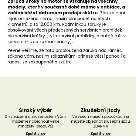
Záruka 3 roky na motor se vztahuje na všechny
modely, které v současné době máme v nabídce, a
začíná běžet datumem prodeje skútru.
Záruka není
nijak omezena mimo maximální počet najetých
kilometrů, a to 12.000 km. Podmínkou záruky je
absolvování všech předepsaných servisních prohlídek
dle servisní knížky (tyto servisní prohlídky je nutné mít v
servisní knížce zaznamenány).
Pevně věříme, že tato prodloužená záruka nad rámec
zákona Vám, našim zákazníkům, přinese větší pohodlí a
radost ze zakoupeného skútru.
Široký výběr
Zkušební jízdy
Díky zázemí a zkušenostem Vám
Ve všech našich pobočkách si
můžeme nabídnout velké
můžete objednat zkušební jízdu
množství produktů
ZDARMA
Zjistit více
Zjistit více