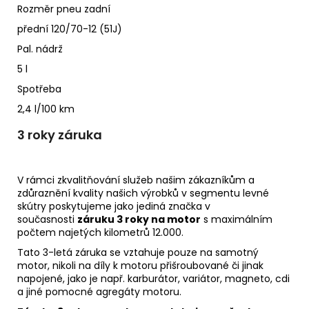
Rozměr pneu zadní
přední 120/70-12 (51J)
Pal. nádrž
5 l
Spotřeba
2,4 l/100 km
3 roky záruka
V rámci zkvalitňování služeb našim zákazníkům a
zdůraznění kvality našich výrobků v segmentu levné
skútry poskytujeme jako jediná značka v
současnosti
záruku 3 roky na motor
s maximálním
počtem najetých kilometrů 12.000.
Tato 3-letá záruka se vztahuje pouze na samotný
motor, nikoli na díly k motoru přišroubované či jinak
napojené, jako je např. karburátor, variátor, magneto, cdi
a jiné pomocné agregáty motoru.