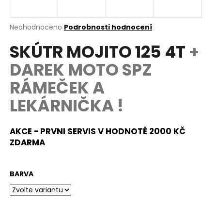
e
n
a
Průměrné
Neohodnoceno
Podrobnosti hodnocení
hodnocení
j
SKÚTR MOJITO 125 4T
+
produktu
í
je
DAREK MOTO SPZ
0,0
t
z
?
RÁMEČEK A
5
hvězdiček.
LEKÁRNIČKA !
AKCE - PRVNI SERVIS V HODNOTĚ 2000 KČ
HLEDAT
ZDARMA
D
BARVA
o
p
o
r