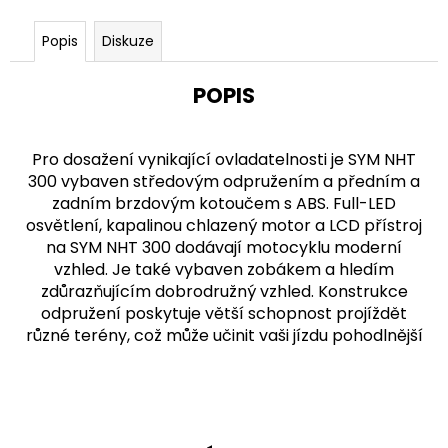
u
č
u
Popis
Diskuze
j
e
POPIS
m
e
Pro dosažení vynikající ovladatelnosti je SYM NHT
300 vybaven středovým odpružením a předním a
zadním brzdovým kotoučem s ABS. Full-LED
osvětlení, kapalinou chlazený motor a LCD přístroj
na SYM NHT 300 dodávají motocyklu moderní
vzhled. Je také vybaven zobákem a hledím
zdůrazňujícím dobrodružný vzhled. Konstrukce
odpružení poskytuje větší schopnost projíždět
různé terény, což může učinit vaši jízdu pohodlnější