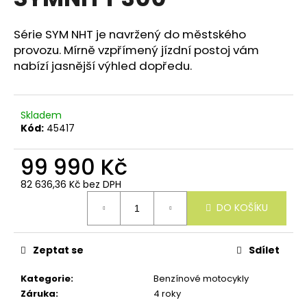
e
je
n
0,0
z
Série SYM NHT je navržený do městského
a
5
provozu. Mírně vzpřímený jízdní postoj vám
j
hvězdiček.
nabízí jasnější výhled dopředu.
í
t
?
Skladem
Kód:
45417
99 990 Kč
82 636,36 Kč bez DPH
HLEDAT
Měrná
DO KOŠÍKU
cena:
D
Zeptat se
Sdílet
o
p
Kategorie
:
Benzínové motocykly
o
Záruka
:
4 roky
r