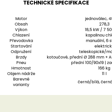
TECHNICKÉ SPECIFIKACE
Motor
jednoválec, 4
Obsah
278,3
Výkon
18,5 kW / 7 5
Chlazení
kapalinou ch
Převodovka
manuální, 6 
Startování
elektric
Odpružení
teleskopické/m
Brzdy
kotoučové, přední Ø 288 mm + A
Pneu
přední 100/90x19 | z
Hmotnost
166 kg
Objem nádrže
11 l
Barevné
černá/bílá, čern
varianty