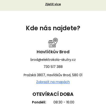
Zjistit více
Z
á
Kde nás najdete?
p
a
t
í
Havlíčkův Brod
brod@elektrokola-skutry.cz
730 517 388
Pražská 3807, Havlíčkův Brod, 580 01
Zobrazit na mapách
OTEVÍRACÍ DOBA
Pondělí:
08:30 - 16:00