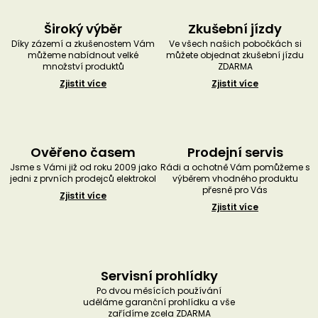
Široký výběr
Zkušební jízdy
Díky zázemí a zkušenostem Vám
Ve všech našich pobočkách si
můžeme nabídnout velké
můžete objednat zkušební jízdu
množství produktů
ZDARMA
Zjistit více
Zjistit více
Ověřeno časem
Prodejní servis
Jsme s Vámi již od roku 2009 jako
Rádi a ochotně Vám pomůžeme s
jedni z prvních prodejců elektrokol
výběrem vhodného produktu
přesně pro Vás
Zjistit více
Zjistit více
Servisní prohlídky
Po dvou měsících používání
uděláme garanční prohlídku a vše
zařídíme zcela ZDARMA