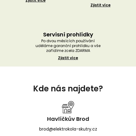
Zjistit více
Zjistit více
Servisní prohlídky
Po dvou měsících používání
uděláme garanční prohlídku a vše
zařídíme zcela ZDARMA
Zjistit více
Z
á
Kde nás najdete?
p
a
t
í
Havlíčkův Brod
brod@elektrokola-skutry.cz