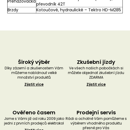
Přehazovačka
převodník 42T
Brzdy
Kotoučové, hydraulické – Tektro HD-M285
Široký výběr
Zkušební jízdy
Díky zázemí a zkušenostem Vám
Ve všech našich pobočkách si
můžeme nabídnout velké
můžete objednat zkušební jízdu
množství produktů
ZDARMA
Zjistit více
Zjistit více
Ověřeno časem
Prodejní servis
Jsme s Vámi již od roku 2009 jako
Rádi a ochotně Vám pomůžeme s
jedni z prvních prodejců elektrokol
výběrem vhodného produktu
přesně pro Vás