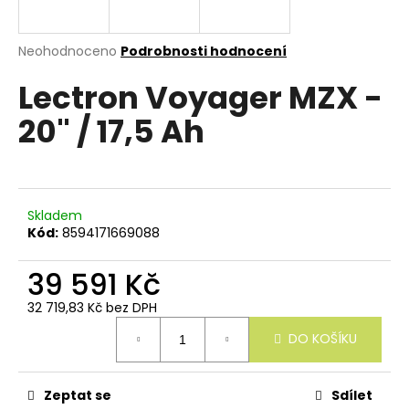
e
n
a
Průměrné
Neohodnoceno
Podrobnosti hodnocení
hodnocení
j
Lectron Voyager MZX -
produktu
í
je
20" / 17,5 Ah
0,0
t
z
?
5
hvězdiček.
Skladem
Kód:
8594171669088
HLEDAT
39 591 Kč
32 719,83 Kč bez DPH
Měrná
D
DO KOŠÍKU
cena:
o
p
o
r
Zeptat se
Sdílet