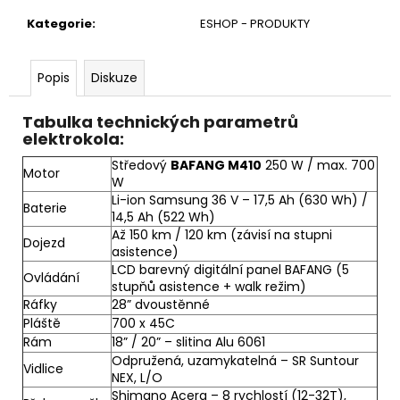
u
č
Kategorie
:
ESHOP - PRODUKTY
u
j
e
Popis
Diskuze
m
e
Tabulka technických parametrů
elektrokola:
Středový
BAFANG M410
250 W / max. 700
Motor
W
Li-ion Samsung 36 V – 17,5 Ah (630 Wh) /
Baterie
14,5 Ah (522 Wh)
Až 150 km / 120 km (závisí na stupni
Dojezd
asistence)
LCD barevný digitální panel BAFANG (5
Ovládání
stupňů asistence + walk režim)
Ráfky
28” dvoustěnné
Pláště
700 x 45C
Rám
18” / 20” – slitina Alu 6061
Odpružená, uzamykatelná – SR Suntour
Vidlice
NEX, L/O
Shimano Acera – 8 rychlostí (12-32T),