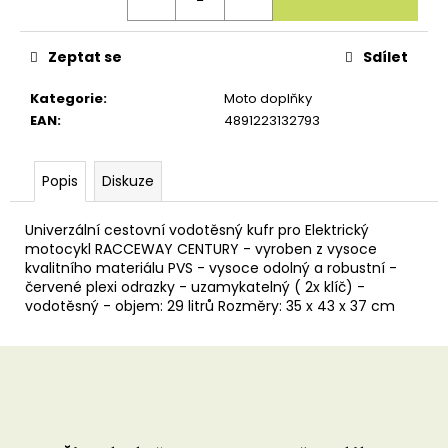
u
č
u
Zeptat se
Sdílet
j
e
m
Kategorie
:
Moto doplňky
e
EAN
:
4891223132793
Popis
Diskuze
Univerzální cestovní vodotěsný kufr pro Elektrický
motocykl RACCEWAY CENTURY - vyroben z vysoce
kvalitního materiálu PVS - vysoce odolný a robustní -
červené plexi odrazky - uzamykatelný ( 2x klíč) -
vodotěsný - objem: 29 litrů Rozměry: 35 x 43 x 37 cm