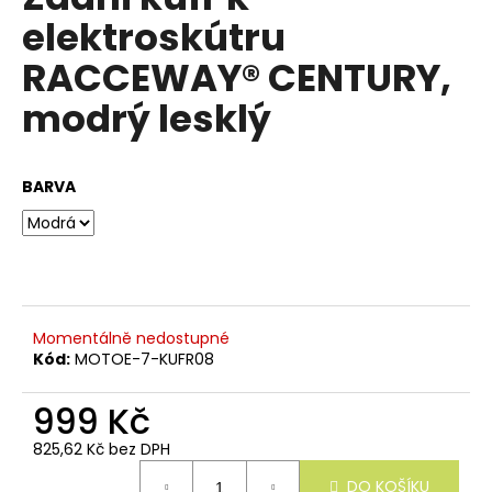
e
je
elektroskútru
n
0,0
z
a
RACCEWAY® CENTURY,
5
j
hvězdiček.
modrý lesklý
í
t
?
BARVA
HLEDAT
Momentálně nedostupné
Kód:
MOTOE-7-KUFR08
D
999 Kč
o
p
825,62 Kč bez DPH
o
Měrná
r
DO KOŠÍKU
cena: