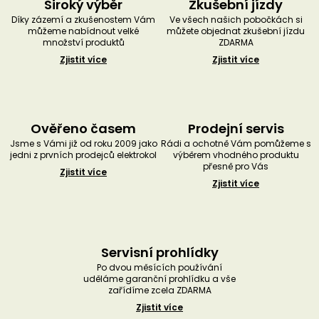
Široký výběr
Zkušební jízdy
Díky zázemí a zkušenostem Vám
Ve všech našich pobočkách si
můžeme nabídnout velké
můžete objednat zkušební jízdu
množství produktů
ZDARMA
Zjistit více
Zjistit více
Ověřeno časem
Prodejní servis
Jsme s Vámi již od roku 2009 jako
Rádi a ochotně Vám pomůžeme s
jedni z prvních prodejců elektrokol
výběrem vhodného produktu
přesně pro Vás
Zjistit více
Zjistit více
Servisní prohlídky
Po dvou měsících používání
uděláme garanční prohlídku a vše
zařídíme zcela ZDARMA
Zjistit více