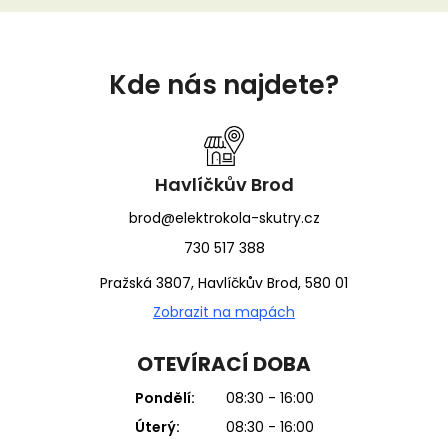
Z
á
Kde nás najdete?
p
a
t
í
Havlíčkův Brod
brod@elektrokola-skutry.cz
730 517 388
Pražská 3807, Havlíčkův Brod, 580 01
Zobrazit na mapách
OTEVÍRACÍ DOBA
Pondělí:
08:30 - 16:00
Úterý:
08:30 - 16:00