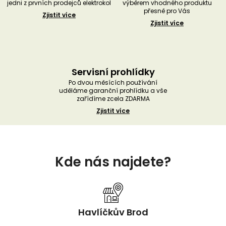
jedni z prvních prodejců elektrokol
výběrem vhodného produktu
přesně pro Vás
Zjistit více
Zjistit více
Servisní prohlídky
Po dvou měsících používání
uděláme garanční prohlídku a vše
zařídíme zcela ZDARMA
Zjistit více
Z
á
Kde nás najdete?
p
a
t
í
Havlíčkův Brod