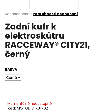
e
n
a
Průměrné
Neohodnoceno
Podrobnosti hodnocení
hodnocení
j
Zadní kufr k
produktu
í
je
elektroskútru
0,0
t
z
?
RACCEWAY® CITY21,
5
hvězdiček.
černý
HLEDAT
BARVA
D
o
p
o
Momentálně nedostupné
r
Kód:
MOTOE-3-KUFR02