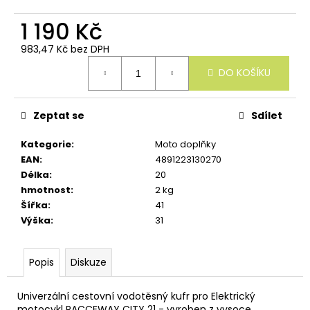
u
č
1 190 Kč
u
j
983,47 Kč bez DPH
e
Měrná
m
DO KOŠÍKU
cena:
e
Zeptat se
Sdílet
Kategorie
:
Moto doplňky
EAN
:
4891223130270
Délka
:
20
hmotnost
:
2 kg
Šířka
:
41
Výška
:
31
Popis
Diskuze
Univerzální cestovní vodotěsný kufr pro Elektrický
motocykl RACCEWAY CITY 21 - vyroben z vysoce