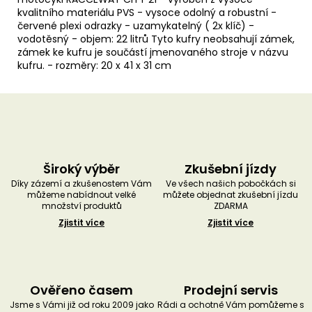
kvalitního materiálu PVS - vysoce odolný a robustní -
červené plexi odrazky - uzamykatelný ( 2x klíč) -
vodotěsný - objem: 22 litrů Tyto kufry neobsahují zámek,
zámek ke kufru je součástí jmenovaného stroje v názvu
kufru. - rozměry: 20 x 41 x 31 cm
Široký výběr
Zkušební jízdy
Díky zázemí a zkušenostem Vám
Ve všech našich pobočkách si
můžeme nabídnout velké
můžete objednat zkušební jízdu
množství produktů
ZDARMA
Zjistit více
Zjistit více
Ověřeno časem
Prodejní servis
Jsme s Vámi již od roku 2009 jako
Rádi a ochotně Vám pomůžeme s