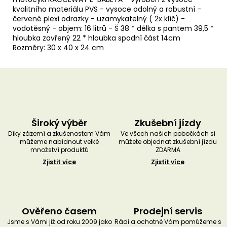
kvalitního materiálu PVS - vysoce odolný a robustní -
červené plexi odrazky - uzamykatelný ( 2x klíč) -
vodotěsný - objem: 16 litrů - Š 38 * délka s pantem 39,5 *
hloubka zavřený 22 * hloubka spodní část 14cm
Rozměry: 30 x 40 x 24 cm
Široký výběr
Zkušební jízdy
Díky zázemí a zkušenostem Vám
Ve všech našich pobočkách si
můžeme nabídnout velké
můžete objednat zkušební jízdu
množství produktů
ZDARMA
Zjistit více
Zjistit více
Ověřeno časem
Prodejní servis
Jsme s Vámi již od roku 2009 jako
Rádi a ochotně Vám pomůžeme s