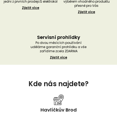
jedni z prvních prodejců elektrokol
výběrem vhodného produktu
přesně pro Vás
Zjistit více
Zjistit více
Servisní prohlídky
Po dvou měsících používání
uděláme garanční prohlídku a vše
zařídíme zcela ZDARMA
Zjistit více
Z
á
Kde nás najdete?
p
a
t
í
Havlíčkův Brod