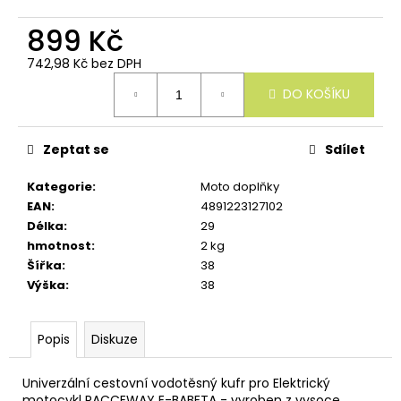
u
č
899 Kč
u
j
742,98 Kč bez DPH
e
Měrná
m
DO KOŠÍKU
cena:
e
Zeptat se
Sdílet
Kategorie
:
Moto doplňky
EAN
:
4891223127102
Délka
:
29
hmotnost
:
2 kg
Šířka
:
38
Výška
:
38
Popis
Diskuze
Univerzální cestovní vodotěsný kufr pro Elektrický
motocykl RACCEWAY E-BABETA - vyroben z vysoce